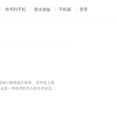
传书到手机
手机版
登录
墨水屏版
梁锡江教授德文直译。 哲学史上震
 这是一本技术时代人的生存状况的
初版为底本，著名翻译家梁锡江教授
卡尔·雅斯贝尔斯的重要作品，出版
在大选中的巨大成功。面对30年代
技术、家庭、工作、国家、教育、
问人类的本质。 针对这一问题，存