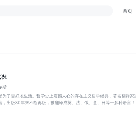
首页
状况
尔斯
是为了更好地生活。哲学史上震撼人心的存在主义哲学经典，著名翻译家
著，出版80年来不断再版，被翻译成英、法、俄、意、日等十多种语言！
尔斯详尽剖析了现代化带来的弊端，追问人类的本质！ 此版本以1931年
准确、清晰地传达雅斯贝尔斯的原意。 《时代的精神状况》是德国哲学家
版，是一部存在主义哲学的经典。 这本书的写作背景是1930年9月纳粹党
无主义的兴起、民族主义的热潮，雅斯贝尔斯从存在主义的角度，分析了
代社会的方方面面。他表面上是在批判时代的精神状况，实际上却是在追