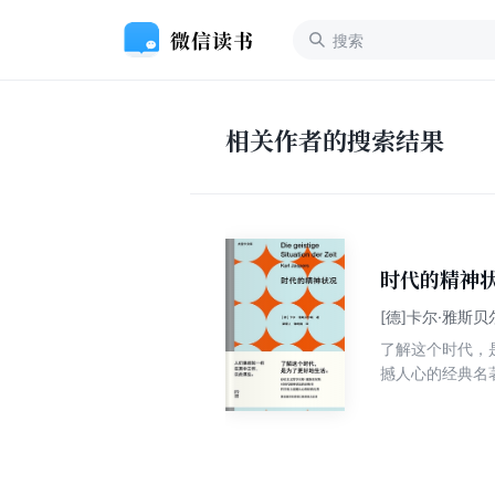
相关作者的搜索结果
时代的精神
[德]卡尔·雅斯贝
了解这个时代，
撼人心的经典名
诊断书，雅斯贝
德文直译！力求
80年来不断再
的社会危机、虚
艺术、科学等现