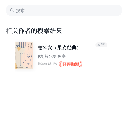
相关作者的搜索结果
254
德米安（果麦经典）
[德]赫尔曼·黑塞
89.1%
推荐值