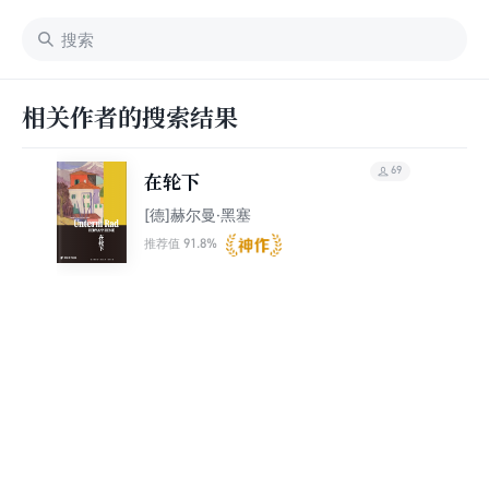
相关作者的搜索结果
69
在轮下
[德]赫尔曼·黑塞
91.8%
推荐值