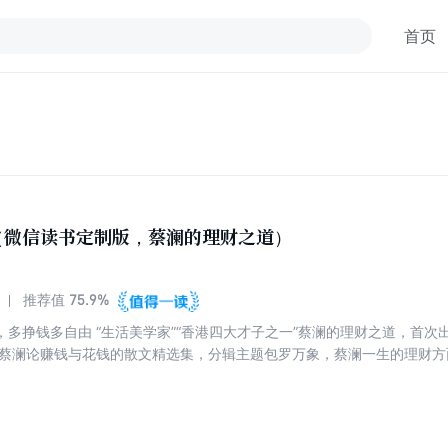
首页
（微信读书定制版，蔡澜的理财之道）
75.9%
推荐值
，多挣钱多自由 “生活美学家”“香港四大才子之一”蔡澜的理财之道，首
 蔡澜论赚钱与花钱的散文精选集，分辑主题包罗万象，蔡澜一生的理财
舒、鲁豫、陈晓卿、许知远、谢霆锋、沈宏非、沈星、林依轮、黄佟佟等
》、二更视频、CCTV《开讲啦》、CCTV《看点》、《新周刊》、《南
幽默地展示了蔡澜在人生各个领域的独到见解。 蔡澜以金钱、生意、出
，探讨了个体在各个层面的成长与哲学。他以生活为媒介，讲述了生活、