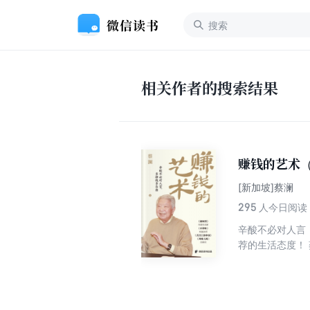
相关作者的搜索结果
赚钱的艺术
[新加坡]蔡澜
295
人今日阅读
辛酸不必对人言
荐的生活态度！
倪匡、黄霑、亦
《三联生活周刊
的艺术》深刻而
身价等为切入点