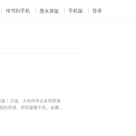
传书到手机
手机版
登录
墨水屏版
次出版！汪涵、大张伟等众多明星推
方面的所感、所悟凝聚于此。金庸、
大力推崇。十点读书、今日头条、
方人物周刊》等持续盛赞。 《赚钱
版、写作、电影、旅行、电视节目和
出版与播客的玩乐，以及在花花世