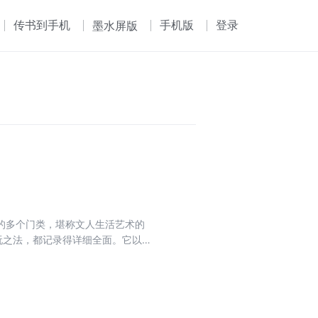
传书到手机
手机版
登录
墨水屏版
的多个门类，堪称文人生活艺术的
玩之法，都记录得详细全面。它以
不衰。