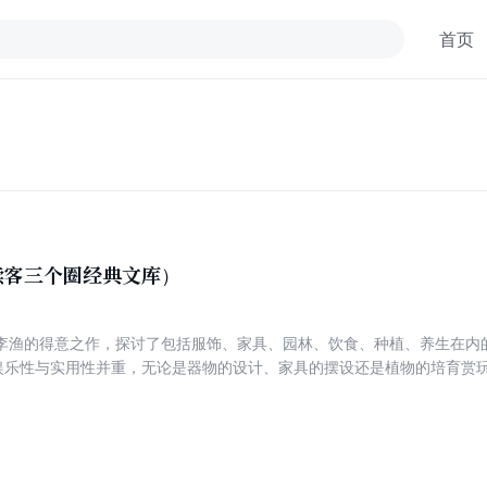
首页
读客三个圈经典文库）
李渔的得意之作，探讨了包括服饰、家具、园林、饮食、种植、养生在内
书娱乐性与实用性并重，无论是器物的设计、家具的摆设还是植物的培育赏
和浓重的江湖市井气征服了各个阶层的读者，三百多年来广泛刊刻，流传