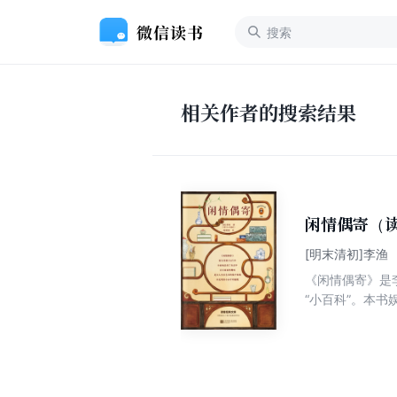
相关作者的搜索结果
闲情偶寄（
[明末清初]李渔
《闲情偶寄》是
“小百科”。本
平易近人的口吻