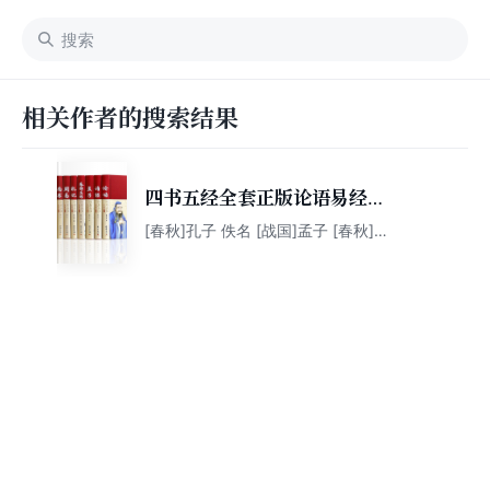
相关作者的搜索结果
四书五经全套正版论语易经全
书 周易道德经原文文学 大学
[春秋]孔子 佚名 [战国]孟子 [春秋]左
丘明 [西汉]戴圣 佚名 诸子 [战国]子
中庸孔子孟子老子庄子原版原
思 佚名
著国学经典书籍全集