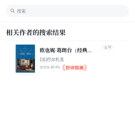
相关作者的搜索结果
18
欧也妮·葛朗台（经典译
林）
[法]巴尔扎克
89.4%
推荐值