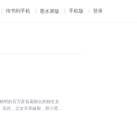
传书到手机
手机版
登录
墨水屏版
吝精明的百万富翁葛朗台的独生女
。至此，父女关系破裂，胆小贤淑
是发财归来的负心汉。