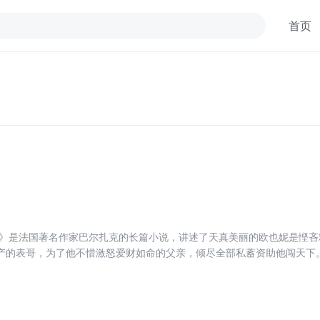
首页
台》是法国著名作家巴尔扎克的长篇小说，讲述了天真美丽的欧也妮是悭
产的表哥，为了他不惜激怒爱财如命的父亲，倾尽全部私蓄资助他闯天下
不起。在苦苦的期待中丧失了父母亲、损耗了青春的姑娘，*终等到的却