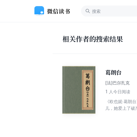
相关作者的搜索结果
葛朗台
[法]巴尔扎克
1
人今日阅读
《欧也妮·葛朗
儿，她爱上了破
的母亲吓得一病