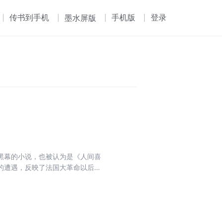
传书到手机
手机版
登录
墨水屏版
黑幕的小说，也被认为是《人间喜
的遭遇，反映了法国大革命以后整
与人之间的竞争角逐，由此无可避
就在这碰撞中认识了生活，而且比
了大量作品。20世纪60年代初，