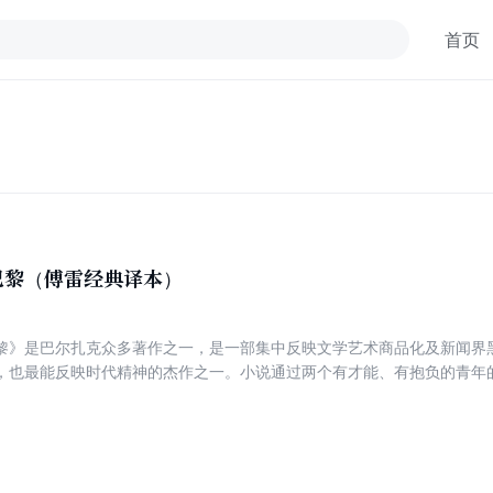
首页
巴黎（傅雷经典译本）
黎》是巴尔扎克众多著作之一，是一部集中反映文学艺术商品化及新闻界
，也最能反映时代精神的杰作之一。小说通过两个有才能、有抱负的青年
境和精神状态，指出随着封建制度的解体和资本主义的胜利，必然出现人
斗的诗篇以及理想破灭的悲剧。巴尔扎克在生活中跌跌撞撞地前行，但也
刻。为使自己成为文学事业上的拿破仑，在30至40年代以惊人的毅力创作
翻译巴尔扎克作品方面的卓越贡献，被法国巴尔扎克研究会吸收为会员。