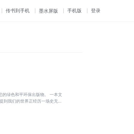
传书到手机
手机版
登录
墨水屏版
悲的绿色和平环保出版物。 一本文
师提到我们的世界正经历一场史无前
等正影响着人们的生活。钟声已经
用充满诗性的朴素话话揭示深刻洞
及地球和平约章承诺，这些方法正
地球。本书是一本环保励志书，人
生活，无关宗教。