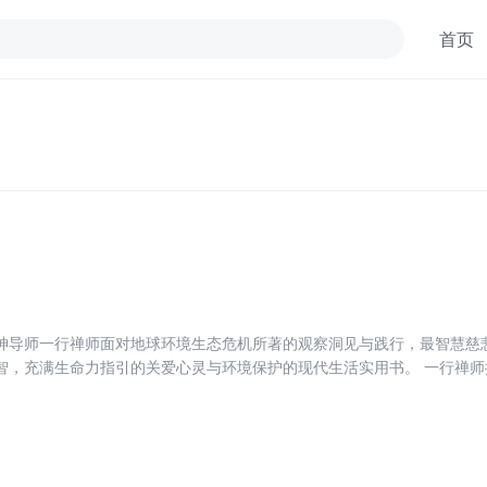
首页
神导师一行禅师面对地球环境生态危机所著的观察洞见与践行，最智慧慈
智，充满生命力指引的关爱心灵与环境保护的现代生活实用书。 一行禅
目前气候变化暖、森林消失、沙漠扩大、物种濒绝、江河污染、废气排放
们可以并应该为爱护地球做一点事，给我们的后代有一个未来。一行禅师
环保的和平经验给出极为实用的环保策略，如每周一天“无车日”活动，以
所接受，他们积极采取行动，从自身做起，用生活方式的改变创造绿色的
如同我们与母亲的关系，禅师以智慧慈悲的偈颂倡导切实可行的环保正念