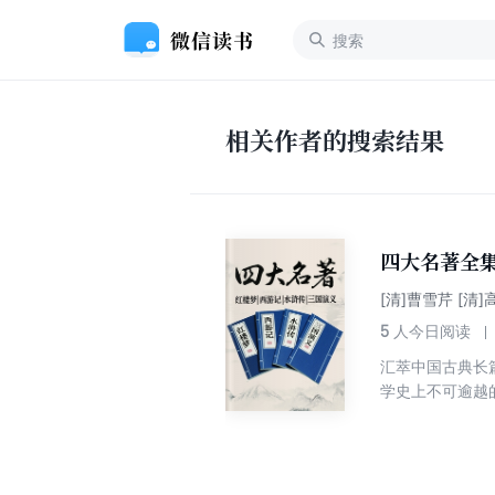
相关作者的搜索结果
四大名著全
[清]曹雪芹 [清]
5
人今日阅读
汇萃中国古典长
学史上不可逾越
的极致魅力。