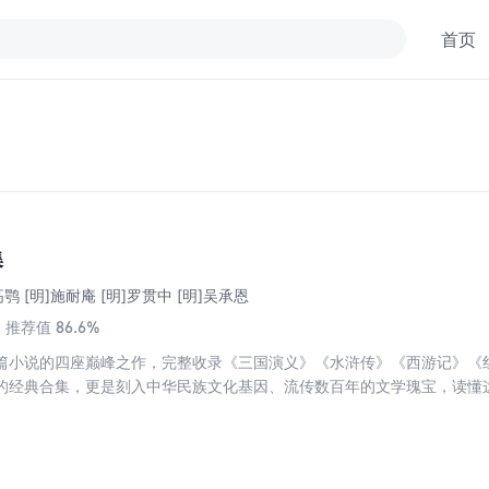
首页
集
高鹗 [明]施耐庵 [明]罗贯中 [明]吴承恩
86.6%
推荐值
篇小说的四座巅峰之作，完整收录《三国演义》《水浒传》《西游记》《
的经典合集，更是刻入中华民族文化基因、流传数百年的文学瑰宝，读懂