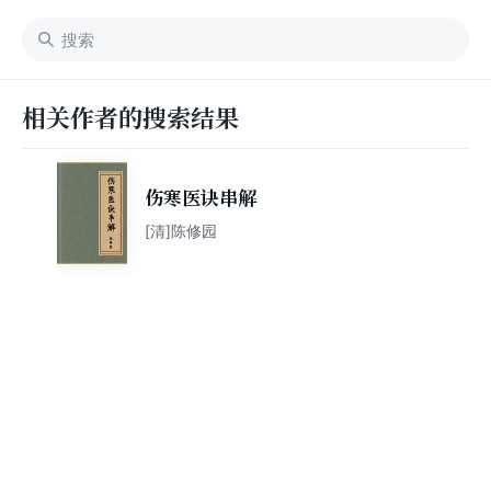
相关作者的搜索结果
伤寒医诀串解
[清]陈修园