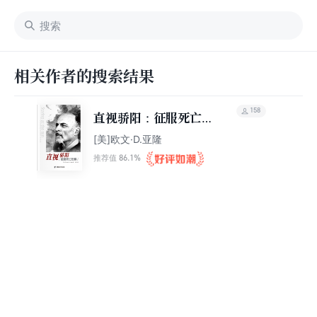
相关作者的搜索结果
158
直视骄阳：征服死亡恐
惧
[美]欧文·D.亚隆
86.1%
推荐值