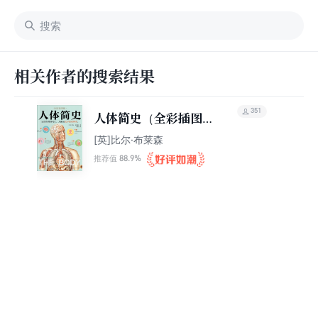
相关作者的搜索结果
351
人体简史（全彩插图
版）
[英]比尔·布莱森
88.9%
推荐值