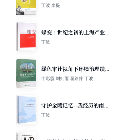
力埃及探源
丁波 李提
蝶变：世纪之初的上海产业革
新之路
丁波
绿色审计视角下环境治理绩效
测度及绿色发展研究：以河北
韦彩霞 刘虹雨 翟路萍 丁波
省为例
守护金陵记忆--我经历的南京
文保三十年
丁波