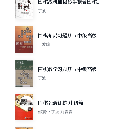
围棋战机捕捉妙手整合围棋妙
手与攻杀常见棋局，用敏锐、
丁波
犀利的洞察力，抓住机会，准
确功杀，一招致胜。
围棋布局习题册（中级高级）
丁波编
围棋教学习题册（中级高级）
丁波
围棋死活训练.中级篇
邵震中 丁波 刘青青