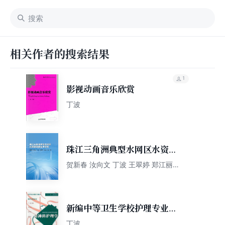
相关作者的搜索结果
1
影视动画音乐欣赏
丁波
珠江三角洲典型水网区水资源
调度技术研究
贺新春 汝向文 丁波 王翠婷 郑江丽
孔兰
新编中等卫生学校护理专业教
材：精神科护理学（
丁波