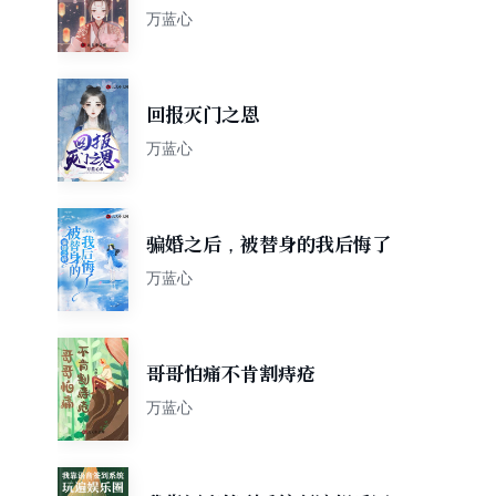
女帝
万蓝心
回报灭门之恩
万蓝心
骗婚之后，被替身的我后悔了
万蓝心
哥哥怕痛不肯割痔疮
万蓝心