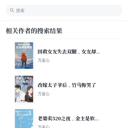
相关作者的搜索结果
因救女友失去双腿，女友却羞
辱我
万蓝心
改嫁太子爷后，竹马悔哭了
万蓝心
老婆卖520之夜，金主是软饭
男
万蓝心