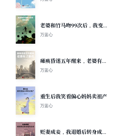
老婆和竹马吻99次后，我变成
龟
万蓝心
瘫痪昏迷五年醒来，老婆有了
新欢
万蓝心
重生后我笑看偏心妈妈卖祖产
万蓝心
贬妻成妾，我退婚后转身成为