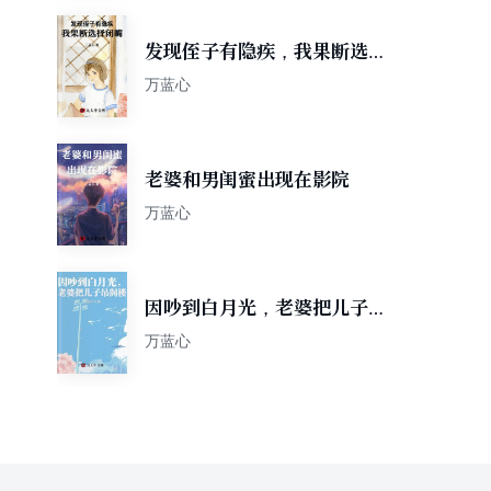
发现侄子有隐疾，我果断选择
闭嘴
万蓝心
老婆和男闺蜜出现在影院
万蓝心
因吵到白月光，老婆把儿子吊
阁楼
万蓝心