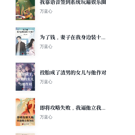
我靠语音签到系统玩遍娱乐圈
万蓝心
为了钱，妻子在我身边装十年
傻子
万蓝心
投胎成了渣男的女儿与他作对
万蓝心
即将攻略失败，我逼他立我为
后
万蓝心