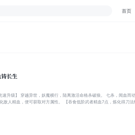
首页
血铸长生
光速升级】 穿越异世，妖魔横行，陆离激活命格杀破狼。 七杀，闻血而
化敌人精血，便可获取对方属性。 【吞食低阶武者精血7点，炼化得刀法经验
6点，炼化得拳法经验1987点，刀法经验342，境界59。】 【吞食猿
天赋569。】 ... 多年以后，早已人间无敌的陆离，抬头眺望天空，传
等凡夫俗子便要忍受世间疾苦？ 于是陆离拔出长刀。 “这神仙，尔等做的，