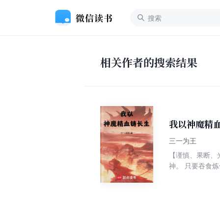
相关作者的搜索结果
我以神魔精
三一为王
【谨慎、果断、
神。 只要吞食炼
食高阶武者精血5
拳（七阶），肉身
可以遨游天地，我