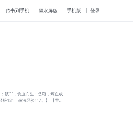
传书到手机
手机版
登录
墨水屏版
动；破军，食血而生；贪狼，炼血成
131，拳法经验117。】 【吞
妖老祖精血453点，炼化得猿神金刚
闻那里有神佛坐镇。 凭什么仙家就
我岂做不得？” ...