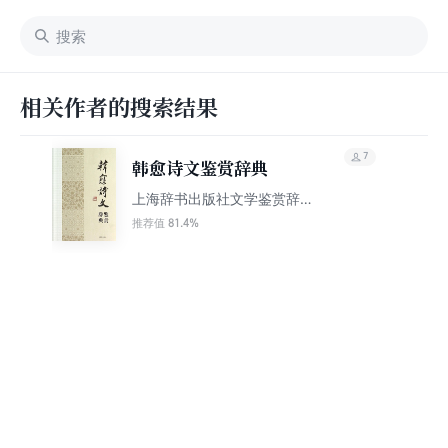
相关作者的搜索结果
7
韩愈诗文鉴赏辞典
上海辞书出版社文学鉴赏辞
典编纂中心编著
81.4%
推荐值