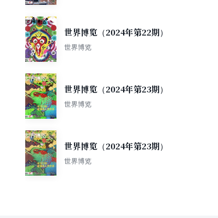
世界博览（2024年第22期）
世界博览
世界博览（2024年第23期）
世界博览
世界博览（2024年第23期）
世界博览