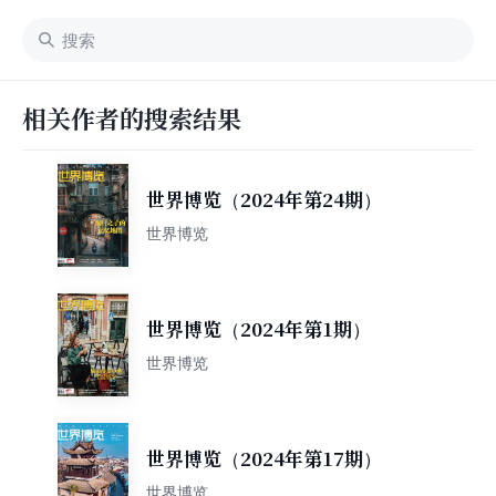
相关作者的搜索结果
世界博览（2024年第24期）
世界博览
世界博览（2024年第1期）
世界博览
世界博览（2024年第17期）
世界博览