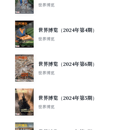
世界博览
世界博览（2024年第4期）
世界博览
世界博览（2024年第6期）
世界博览
世界博览（2024年第5期）
世界博览