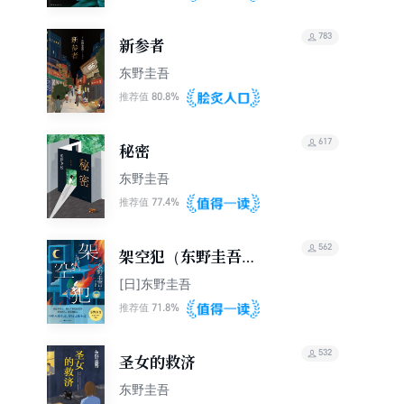
783
新参者
东野圭吾
80.8%
推荐值
617
秘密
东野圭吾
77.4%
推荐值
562
架空犯（东野圭吾
2025年新书）
[日]东野圭吾
71.8%
推荐值
532
圣女的救济
东野圭吾