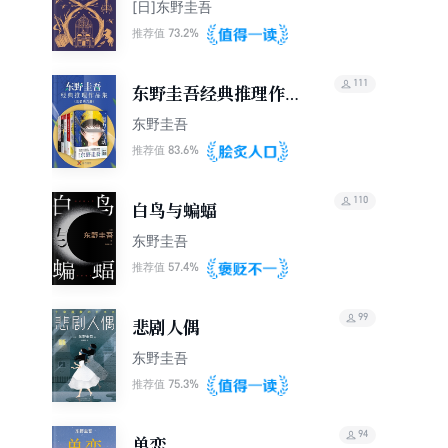
[日]东野圭吾
73.2%
推荐值
111
东野圭吾经典推理作品
集（套装共6册）
东野圭吾
83.6%
推荐值
110
白鸟与蝙蝠
东野圭吾
57.4%
推荐值
99
悲剧人偶
东野圭吾
75.3%
推荐值
94
单恋