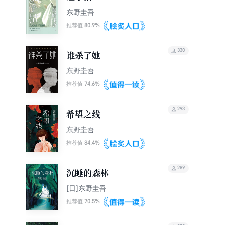
东野圭吾
80.9%
推荐值
330
谁杀了她
东野圭吾
74.6%
推荐值
293
希望之线
东野圭吾
84.4%
推荐值
289
沉睡的森林
[日]东野圭吾
70.5%
推荐值