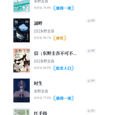
东野圭吾
74.4%
推荐值
430
湖畔
[日]东野圭吾
90.1%
推荐值
408
信（东野圭吾不可不读
的洞悉人性之作）
[日]东野圭吾
84.5%
推荐值
369
时生
东野圭吾
77.5%
推荐值
352
红手指