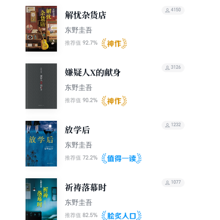
4150
解忧杂货店
东野圭吾
92.7%
推荐值
3126
嫌疑人X的献身
东野圭吾
90.2%
推荐值
1232
放学后
东野圭吾
72.2%
推荐值
1077
祈祷落幕时
东野圭吾
82.5%
推荐值