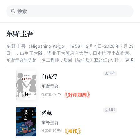
东野圭吾
东野圭吾（Higashino Keigo，1958年2月4日-2026年7月23
日），出生于大阪，毕业于大阪府立大学，日本推理小说作家。
东野圭吾早先是一名工程师，后因《放学后》获得江户川乱步奖，
从此成为职业作家。他的主要作品有《秘密》《嫌疑人X的献身》
《白夜行》等，曾获日本推理作家协会奖、直木奖等荣誉，是日本
8592
白夜行
推理小说界罕见的“三冠王”。
东野圭吾
89.7%
推荐值
6261
恶意
东野圭吾
90.9%
推荐值