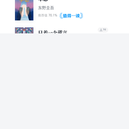
东野圭吾
70.1%
推荐值
94
只差一个谎言
东野圭吾
67.4%
推荐值
90
黎明之街
东野圭吾
69.1%
推荐值
83
梦幻花（东野圭吾构思
十年嫌疑力作）
东野圭吾
70.1%
推荐值