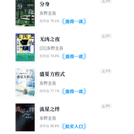
239
分身
东野圭吾
75.6%
推荐值
221
无凶之夜
[日]东野圭吾
74.8%
推荐值
210
盛夏方程式
东野圭吾
77.1%
推荐值
201
流星之绊
东野圭吾
80.8%
推荐值