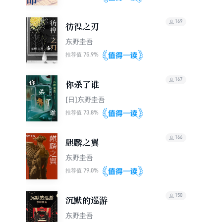
169
彷徨之刃
东野圭吾
75.9%
推荐值
167
你杀了谁
[日]东野圭吾
73.8%
推荐值
166
麒麟之翼
东野圭吾
79.0%
推荐值
150
沉默的巡游
东野圭吾