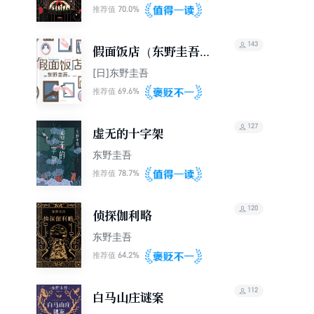
70.0%
推荐值
143
假面饭店（东野圭吾假
面系列开篇作，木村拓
[日]东野圭吾
哉、长泽雅美主演同名
69.6%
推荐值
电影）
127
虚无的十字架
东野圭吾
78.7%
推荐值
120
侦探伽利略
东野圭吾
64.2%
推荐值
112
白马山庄谜案