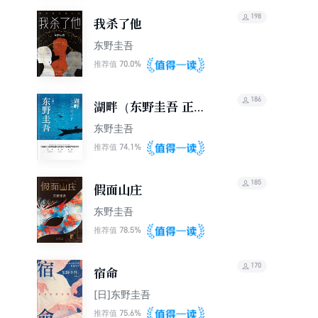
198
我杀了他
东野圭吾
70.0%
推荐值
186
湖畔（东野圭吾 正版
电子书）
东野圭吾
74.1%
推荐值
185
假面山庄
东野圭吾
78.5%
推荐值
170
宿命
[日]东野圭吾
75.6%
推荐值