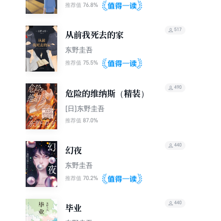
76.8%
推荐值
517
从前我死去的家
东野圭吾
75.5%
推荐值
490
危险的维纳斯（精装）
[日]东野圭吾
87.0%
推荐值
440
幻夜
东野圭吾
70.2%
推荐值
440
毕业