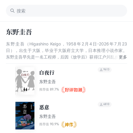
东野圭吾
东野圭吾（Higashino Keigo，1958年2月4日-2026年7月23
日），出生于大阪，毕业于大阪府立大学，日本推理小说作家。
东野圭吾早先是一名工程师，后因《放学后》获得江户川乱步奖，
从此成为职业作家。他的主要作品有《秘密》《嫌疑人X的献身》
《白夜行》等，曾获日本推理作家协会奖、直木奖等荣誉，是日本
9613
白夜行
推理小说界罕见的“三冠王”。
东野圭吾
89.7%
推荐值
6810
恶意
东野圭吾
90.9%
推荐值