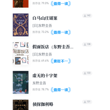
79.0%
推荐值
142
白马山庄谜案
[日]东野圭吾
73.2%
推荐值
138
假面饭店（东野圭吾假
面系列开篇作，木村拓
[日]东野圭吾
哉、长泽雅美主演同名
69.6%
推荐值
电影）
133
虚无的十字架
东野圭吾
78.7%
推荐值
131
侦探伽利略