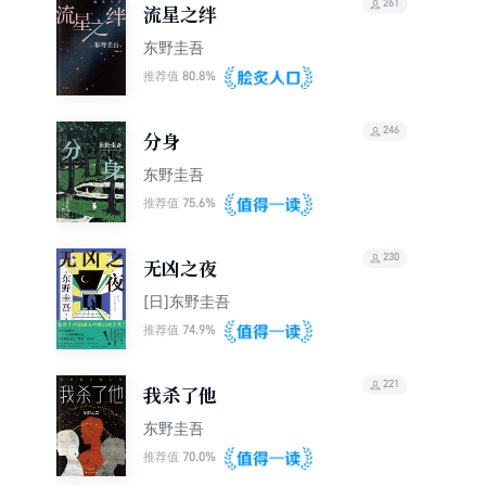
261
流星之绊
东野圭吾
80.8%
推荐值
246
分身
东野圭吾
75.6%
推荐值
230
无凶之夜
[日]东野圭吾
74.9%
推荐值
221
我杀了他
东野圭吾
70.0%
推荐值