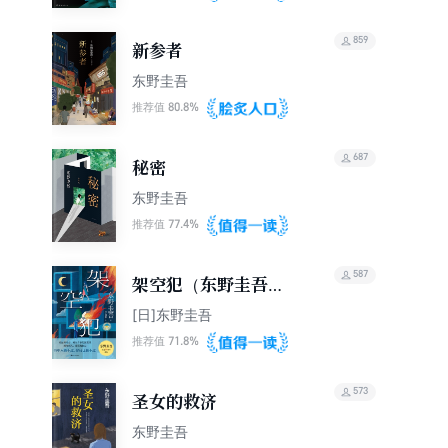
859
新参者
东野圭吾
80.8%
推荐值
687
秘密
东野圭吾
77.4%
推荐值
587
架空犯（东野圭吾
2025年新书）
[日]东野圭吾
71.8%
推荐值
573
圣女的救济
东野圭吾