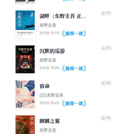
174
湖畔（东野圭吾 正版
电子书）
东野圭吾
74.1%
推荐值
173
沉默的巡游
东野圭吾
70.0%
推荐值
160
宿命
[日]东野圭吾
75.6%
推荐值
162
麒麟之翼
东野圭吾