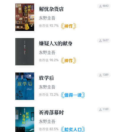
4843
解忧杂货店
东野圭吾
92.7%
推荐值
3637
嫌疑人X的献身
东野圭吾
90.2%
推荐值
1389
放学后
东野圭吾
72.2%
推荐值
1189
祈祷落幕时
东野圭吾
82.5%
推荐值