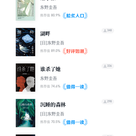
东野圭吾
80.9%
推荐值
348
湖畔
[日]东野圭吾
89.0%
推荐值
336
谁杀了她
东野圭吾
74.6%
推荐值
298
沉睡的森林
[日]东野圭吾
70.5%
推荐值