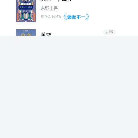
东野圭吾
67.4%
推荐值
103
单恋
东野圭吾
70.1%
推荐值
102
黎明之街
东野圭吾
69.1%
推荐值
96
孤岛凶案：十一字杀人
[日]东野圭吾
69.0%
推荐值