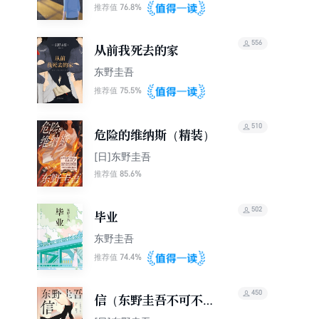
76.8%
推荐值
556
从前我死去的家
东野圭吾
75.5%
推荐值
510
危险的维纳斯（精装）
[日]东野圭吾
85.6%
推荐值
502
毕业
东野圭吾
74.4%
推荐值
450
信（东野圭吾不可不读
的洞悉人性之作）