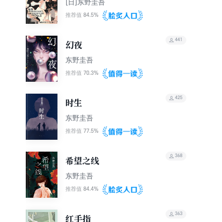
[日]东野圭吾
84.5%
推荐值
441
幻夜
东野圭吾
70.3%
推荐值
425
时生
东野圭吾
77.5%
推荐值
368
希望之线
东野圭吾
84.4%
推荐值
363
红手指