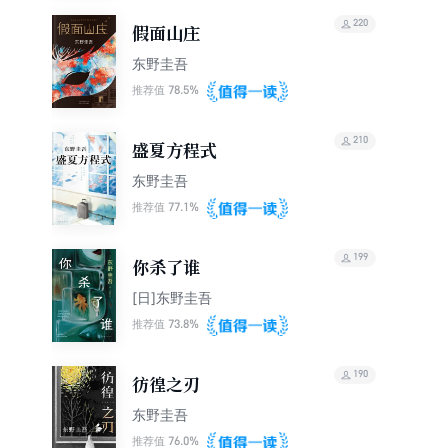
220
假面山庄
东野圭吾
78.5%
推荐值
210
盛夏方程式
东野圭吾
77.1%
推荐值
199
你杀了谁
[日]东野圭吾
73.8%
推荐值
190
彷徨之刃
东野圭吾
76.0%
推荐值