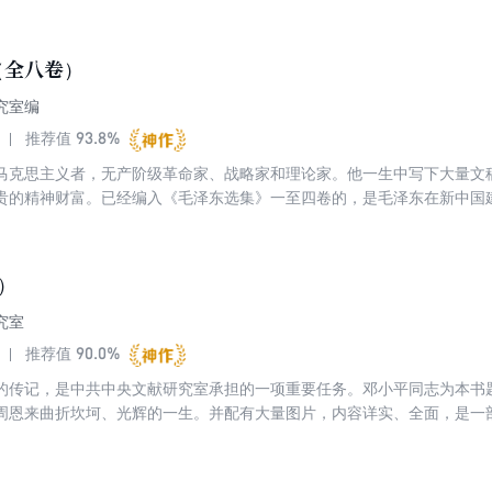
（全八卷）
究室编
93.8%
推荐值
马克思主义者，无产阶级革命家、战略家和理论家。他一生中写下大量文
贵的精神财富。已经编入《毛泽东选集》一至四卷的，是毛泽东在新中国
话谈话记录稿，包括建国前和建国后的，其中有相当部分内容重要或比较
重要的价值，编入《毛泽东文集》出版。
）
究室
90.0%
推荐值
的传记，是中共中央文献研究室承担的一项重要任务。邓小平同志为本书
周恩来曲折坎坷、光辉的一生。并配有大量图片，内容详实、全面，是一
依据是中央档案馆保存的周恩来同志数万件文稿、电报、书信、讲话记录
来同志青年时代日记、作文和书信等。同时，广泛参考了当时各种报刊和
、回忆录等。力求根据丰富的第一手资料，写出比较翔实的信史。