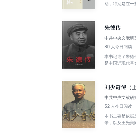
动，特别是在一
义建设的艰苦探
体现了资料性、
和谈话，内容十
朱德传
中共中央文献研
80
人今日阅读
本书记述了朱德
是中国近现代革
和发展作出了杰
刘少奇传（
中共中央文献研
52
人今日阅读
本书主要是依据
录，以及王光美
回忆录、录音录