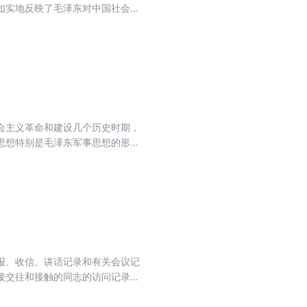
如实地反映了毛泽东对中国社会主
体到几乎每一天的情况。《年谱》
大量未编入毛泽东著作集中的讲话
会主义革命和建设几个历史时期，
思想特别是毛泽东军事思想的形成
报、收信、讲话记录和有关会议记
接交往和接触的同志的访问记录、
客观、翔实准确。