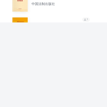
南
中国法制出版社
1
中华人民共和国财税法
律法规全书（含优惠政
中国法制出版社
策)（2023年版）
1
人民陪审员实用手册
中国法制出版社
1
民事强制执行法律政策
全书（2023版）
中国法制出版社
1