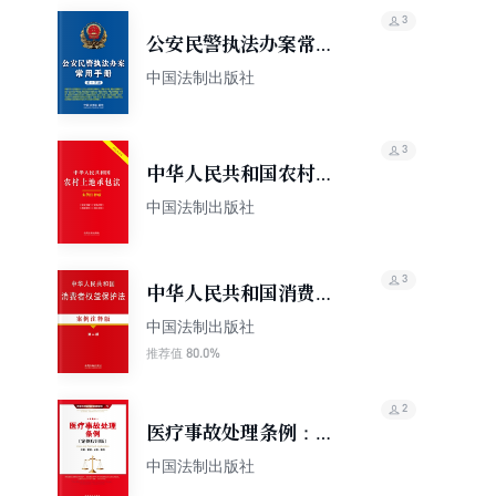
3
公安民警执法办案常用
手册（第十五版）
中国法制出版社
3
中华人民共和国农村土
地承包法：案例注释版
中国法制出版社
（双色大字本）（第六
版）
3
中华人民共和国消费者
权益保护法（案例注释
中国法制出版社
版）（第二版）
80.0%
推荐值
2
医疗事故处理条例：立
案·管辖·证据·裁判（案
中国法制出版社
例应用版）