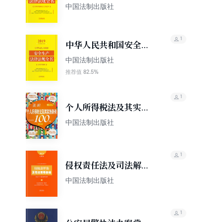
律法规全书（含典型案
中国法制出版社
例及文书范本）（2019
年版）
1
中华人民共和国安全生
产法律法规全书（含典
中国法制出版社
型案例）（2019年版）
82.5%
推荐值
1
个人所得税法及其实施
条例100问
中国法制出版社
1
侵权责任法及司法解释
新编（含请示答复及指
中国法制出版社
导案例）（2019年版）
1