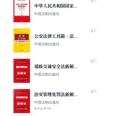
1
中华人民共和国国家赔
偿法：立案·管辖·证据·
中国法制出版社
裁判（案例应用版）
1
公安法律工具箱：法律
条文·流程图表·案例要旨
中国法制出版社
·文书应用
1
道路交通安全法新解读
（第四版）
中国法制出版社
1
治安管理处罚法新解读
（第四版）
中国法制出版社
89.5%
推荐值