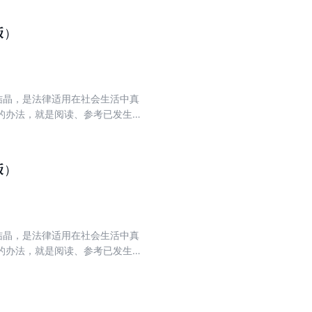
帮助读者更好地解决实际问题。丛书
在主体法律文件之后收录重要配套法
版）
结晶，是法律适用在社会生活中真
的办法，就是阅读、参考已发生并
要出发，我们组织编写了这本农村
实判例相结合，帮助读者准确理解
版）
结晶，是法律适用在社会生活中真
的办法，就是阅读、参考已发生并
要出发，我们组织编写了这本道路
真实判例相结合，帮助读者准确理