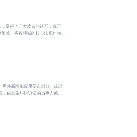
点，赢得了广大读者的认可，真正
律领域，将各领域的核心法规作为
院关于修改的决定》修订的，为的
境而制定的。由国务院于2007年
规的决定》国务院令第666号,已经
日施行。根据决定第三十五条之规定，
。另外新增加应用要点部分。该部
线，供发生纠纷诉讼的当事人或者