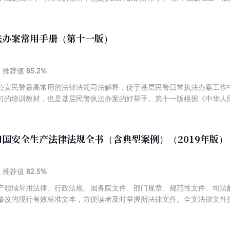
相关法律法规规定。二是新增了最高人民法院、最高人民检察院、公安部
法、公正司法、全民守法服务；坚持为依法治国、依法执政、依法行政共
和规范性文件进行了全面清理，删除了废止的文件。四是增加了一些公安
服务；坚持为统筹推进“五位一体”总体布局、协调推进“四个全面”战略布
办案实践。
法办案常用手册（第十一版）
85.2%
推荐值
公安民警最高常用的法律法规司法解释，便于基层民警日常执法办案工作
习的培训教材，也是基层民警执法办案的好帮手。第十一版根据《中华人
检察院、公安部等印发<关于办理刑事案件严格排除非法证据若干问题的
作规定》《公安机关执法公开规定》等最高法律法规司法解释修订。本书
队民警在执法办案中最高常用、最高基本的法律、法规、解释、规章及规
国安全生产法律法规全书（含典型案例）（2019年版）
，增加了一些公安民警应知应会的常用法规和规范，以使本书更贴近办案
规范性文件的公布情况实时修订。
82.5%
推荐值
产领域常用法律、行政法规、国务院文件、部门规章、规范性文件、司法
修改的现行有效标准文本，方便读者及时掌握新法律文件。全文法律文件
找使用，重点法律附加条文主旨，指引读者快速找到目标条文，附录相关
，所有文件无注释加工内容。