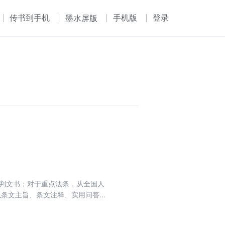
传书到手机
手机版
登录
墨水屏版
裁判文书；对于重点法条，从全国人
以条文主旨、条文注释、实用问答、
文规定，本身具有指导性、示范性的
帮助读者更好地解决实际问题。丛书