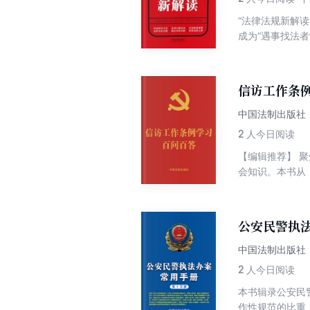
“法律法规新解
成为“遇事找法
减少、避免违法
(九)》。刑法
犯罪的惩治力度
信访工作条例
失信、背信行为
中国法制出版社
2
人今日阅读
【编辑推荐】 
会知识。本书从
众轻松、快速学
的重要窗口。通
度改革成果，对
公安民警执
义。通过对《信
好环境。为深入
中国法制出版社
《信访工作条例
2
人今日阅读
习应知应会的信
本书辑录公安民
社和国家法律法
作性规范的比重
家的出版方针，