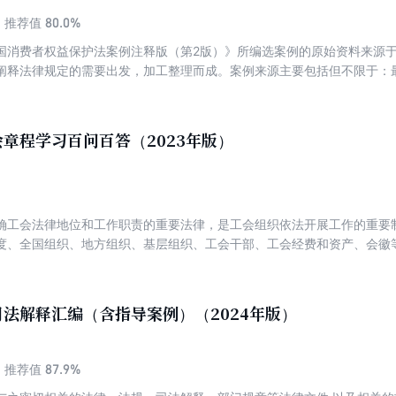
80.0%
推荐值
国消费者权益保护法案例注释版（第2版）》所编选案例的原始资料来源
阐释法律规定的需要出发，加工整理而成。案例来源主要包括但不限于：
最高人民法院各审判庭和最高人民检察院各业务厅编辑出版权威出版物中
院总结编撰并发布的供本辖区人民法院、人民检察院办案参阅、参考的典
全国人大法工委、国务院法制办等立法部门对条文的权威解读中提炼条文
章程学习百问百答（2023年版）
确工会法律地位和工作职责的重要法律，是工会组织依法开展工作的重要
度、全国组织、地方组织、基层组织、工会干部、工会经费和资产、会徽
中国工会章程》，便于广大人民群众更好学习工会工作相关法律知识，我
章程》及相关法规内容，精选与工会工作联系最为紧密的100个问题进行
的工会法律知识。
法解释汇编（含指导案例）（2024年版）
87.9%
推荐值