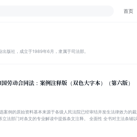
首页
出版社，成立于1989年6月，隶属于司法部。
和国劳动合同法：案例注释版（双色大字本）（第六版）
编选案例的原始资料基本来源于各级人民法院已经审结并发生法律效力的
等立法部门对条文的专业解读中提炼条文注释。 全面性 全书对主法条辅
规定等，帮助读者全面理解法律知识体系。 示范性 所选案例紧扣法律条
有很强的参考借鉴价值。 实用性 以问答的方式解答实务中的疑难问题，