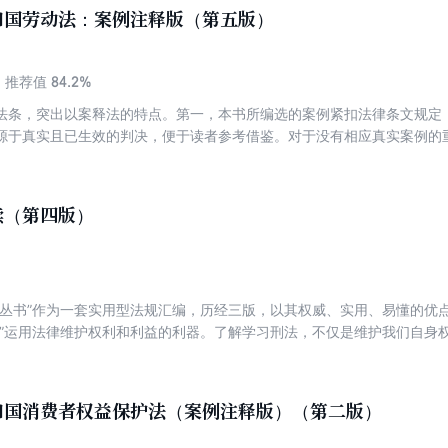
索引”栏目，列举更多的相关案例，帮助读者举一反三。 便捷性 部分分册
和国劳动法：案例注释版（第五版）
应的法律流程图表、文书等内容，方便读者查找和使用
84.2%
推荐值
法条，突出以案释法的特点。第一，本书所编选的案例紧扣法律条文规定
源于真实且已生效的判决，便于读者参考借鉴。对于没有相应真实案例的
索引”栏目，列举更多相关案例，并归纳出案件要点。第三，本书设置了“相
予以收录，方便读者查找和使用。
读（第四版）
读丛书”作为一套实用型法规汇编，历经三版，以其权威、实用、易懂的优
者”运用法律维护权利和利益的利器。了解学习刑法，不仅是维护我们自身
犯罪的需要。2015年8月29日，第十二届全国人大常委会第十六次会议
修正案(九)根据中央精神和宽严相济的刑事政策，调整刑罚结构，进一步减
;完善惩处网络犯罪的法律规定;加强对公民人身权利的保护;加大对腐败犯
和国消费者权益保护法（案例注释版）（第二版）
;加强社会治理，维护社会秩序等，对刑法的相关规定作了重要的修改补充