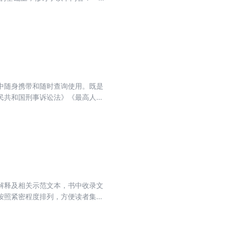
等新颁布的重要司法解释。三是对
同推进，法治国家、法治政府、法
民警应知应会的常用法规和规范，
局服务。
中随身携带和随时查询使用。既是
民共和国刑事诉讼法》《最高人民
规定>的通知》《公安机关办理刑事
的修订，保持了实用性强的特点，
范性文件，并加大具体执法行为操
实践。本书将根据国家法律法规和
解释及相关示范文本，书中收录文
按照紧密程度排列，方便读者集中
典型案例与文书范本。本书重点全