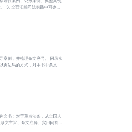
的指导性案例、公报案例、典型案例,
。 3. 全面汇编司法实践中可参照
或要旨。精心收录公司实务相关的
摘要等信息。
导案例，并梳理条文序号。 附录实
：以页边码的方式，对本书中条文序
裁判文书；对于重点法条，从全国人
以条文主旨、条文注释、实用问答、
文规定，本身具有指导性、示范性的