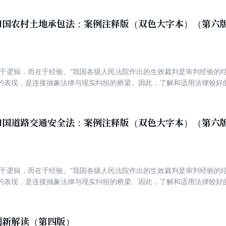
有很强的参考借鉴价值。 实用性 以问答的方式解答实务中的疑难问题，
索引”栏目，列举更多的相关案例，帮助读者举一反三。 便捷性 部分分册
和国农村土地承包法：案例注释版（双色大字本）（第六
应的法律流程图表、文书等内容，方便读者查找和使用。
在于逻辑，而在于经验。”我国各级人民法院作出的生效裁判是审判经验的
的表现，是连接抽象法律与现实纠纷的桥梁。因此，了解和适用法律较好
案例。从广大读者学法用法以及法官、律师等司法实务人员工作的实际需
释版，侧重“以案释法”，期冀通过案例注释法条的方法，将法律条文与真
承包，并领会法律制度的内在精神。
和国道路交通安全法：案例注释版（双色大字本）（第六
在于逻辑，而在于经验。”我国各级人民法院作出的生效裁判是审判经验的
的表现，是连接抽象法律与现实纠纷的桥梁。因此，了解和适用法律较好
案例。从广大读者学法用法以及法官、律师等司法实务人员工作的实际需
注释版，侧重“以案释法”，期冀通过案例注释法条的方法，将法律条文与
通安全法，并领会法律制度的内在精神。
例新解读（第四版）