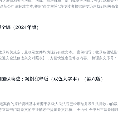
法及与之密切相关的法律、法规、司法解释、部门规章等法律文件,以及相关
 收录新公司法标准文本,并附“条文主旨”,方便读者根据需要迅速找到相关条文
法院、最高人民检察院发布的公司实务相关指导性案例关键词、裁判要点
报案例,以及最高人民法院公布的相关民商事典型案例,整理关键词、裁判
全编（2024年版）
收录相关规定，且收录文件均为现行有效文本。 案例指导：收录各领域指
交通安全法修改条文对照表】，方便快速定位修改内容。 梳理条文序号
，帮助读者准确找到对应最新条文。
和国保险法：案例注释版（双色大字本）（第六版）
编选案例的原始资料基本来源于各级人民法院已经审结并发生法律效力的
等立法部门对条文的专业解读中提炼条文注释。 全面性 全书对主法条辅
规定等，帮助读者全面理解法律知识体系。 示范性 所选案例紧扣法律条