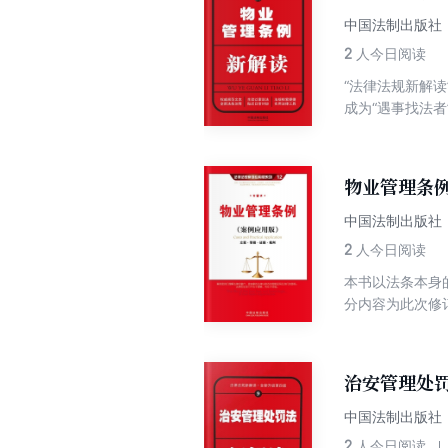
中国法制出版社
2
人今日阅读
“法律法规新解
成为“遇事找法
“主体法”，并
是规范物业管理
8月26日发布，
物业管理条例
2016年1月1
删去《物业管理
中国法制出版社
2
人今日阅读
本书以法条本身
分内容为此次修
法律专业人士使
治安管理处
中国法制出版社
2
人今日阅读