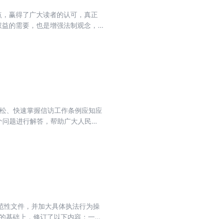
点，赢得了广大读者的认可，真正
权益的需要，也是增强法制观念，
通过了《中华人民共和国刑法修正案
少适用死刑的罪名;加大对恐怖主义
罪的惩处力度;维护社会诚信，惩治
。
轻松、快速掌握信访工作条例应知应
个问题进行解答，帮助广大人民群
作的重要组成部分，是了解社情民意
特别是党的十八大以来信访工作制
加强新时代信访工作，具有重要意
解决问题用法、化解矛盾靠法的良
识，我们特编写了本书。本书依据
，帮助广大人民群众轻松、快速学
部主管主办的中央级法律类专业出版
范性文件，并加大具体执法行为操
社自成立以来，认真贯彻执行党和国
版的基础上，修订了以下内容：一是
济效益相统一；坚持为全面推进科