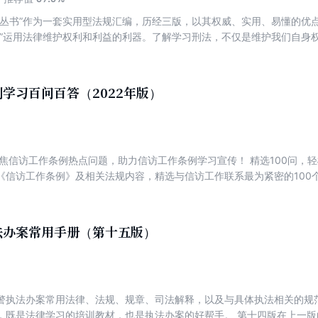
读丛书”作为一套实用型法规汇编，历经三版，以其权威、实用、易懂的优
者”运用法律维护权利和利益的利器。了解学习刑法，不仅是维护我们自身
犯罪的需要。2015年8月29日，第十二届全国人大常委会第十六次会议
修正案(九)根据中央精神和宽严相济的刑事政策，调整刑罚结构，进一步减
;完善惩处网络犯罪的法律规定;加强对公民人身权利的保护;加大对腐败犯
学习百问百答（2022年版）
;加强社会治理，维护社会秩序等，对刑法的相关规定作了重要的修改补充
聚焦信访工作条例热点问题，助力信访工作条例学习宣传！ 精选100问，
《信访工作条例》及相关法规内容，精选与信访工作联系最为紧密的100
习信访工作应知应会的法律知识。 【内容简介】 信访工作是党的群众工
过制定《信访工作条例》，总结我们党长期以来领导和开展信访工作经验
于坚持党对信访工作的全面领导，理顺信访工作体制机制，进一步规范和
法办案常用手册（第十五版）
访工作条例》进行宣传和落实，可以在全社会营造办事依法、遇事找法、
贯彻学习《信访工作条例》，便于广大人民群众更好学习信访相关法律知
》及相关法规内容，精选与信访工作联系最为紧密的100个问题进行解答
访工作法规知识。 【作者简介】 中国法制出版社是中华人民共和国司法
警执法办案常用法律、法规、规章、司法解释，以及与具体执法相关的规
规标准文本的权威出版机构、法律专业信息服务提供商。 中国法制出版
，既是法律学习的培训教材，也是执法办案的好帮手。 第十四版在上一
坚持正确的出版导向，坚持把社会效益放在首位，努力实现社会效益与经