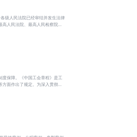
于各级人民法院已经审结并发生法律
最高人民法院、最高人民检察院公
的具有指导作用的案例；各级人民
型案例。对于没有相关真实案例的
注释。
制度保障。《中国工会章程》是工
等方面作出了规定。为深入贯彻学
们特编写了本书。本书依据《工会
解答，帮助广大人民群众轻松、快