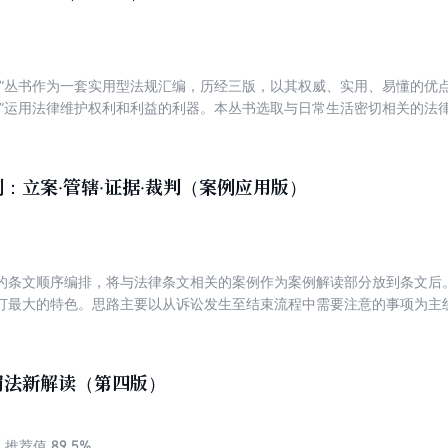
读”丛书作为一套实用型法规汇编，历经三版，以其权威、实用、易懂的优
者”运用法律维护权利和利益的利器。本丛书选取与日常生活密切相关的法
且将与主体法相关联的法律法规分类汇编。《物业管理条例》是根据《国务
活动，维护业主和物业服务企业的合法权益，改善人民群众的生活和工作环
自2007年10月1日开始施行。共7章70条。《国务院关于修改部分行政法
：立案·管辖·证据·裁判（案例应用版）
3日国务院第119次常务会议通过，现予公布，自公布之日起2016年3月1
条例》第三十三条、第六十一条。
的条文顺序编排，将与法律条文相关的案例作为案例解读部分放到条文后
订最大的特色。思路主要以从诉讼发生至结束流程中需要注意的事项为主
用。
罚法新解读（第四版）
89.5%
推荐值