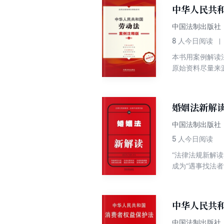
设置“相关案例
中华人民共
律文件，以及相
中国法制出版社
8
人今日阅读
本书用案例解读
原始资料尽量来
置了“相关案例
其他规范性文件
婚姻法新解
中国法制出版社
5
人今日阅读
“法律法规新解
成为“遇事找法
减少、避免违法
(九)》。刑法
犯罪的惩治力度
中华人民共
失信、背信行为
中国法制出版社