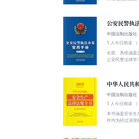
收录了新出台的
学立法、严格执
本书收录的规章
治社会一体建设
以使本书更贴近
公安民警执
中国法制出版社
1
人今日阅读
全面、系统涵盖
公安民警法律学
法院、最高人民
案件证人保护工
仍选取基层所、
中华人民共和
作性规范的比重
相关部门规章、
中国法制出版社
1
人今日阅读
本书涵盖安全生
件均为经过清理
对某一类问题查
面收录法律文件