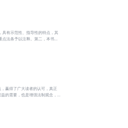
在主体法律文件之后收录重要配套法
，具有示范性、指导性的特点，其
重点法条予以注释。第二，本书设
关规定”栏目，将与具体条文相关的
点，赢得了广大读者的认可，真正
权益的需要，也是增强法制观念，
通过了《中华人民共和国刑法修正案
少适用死刑的罪名;加大对恐怖主义
罪的惩处力度;维护社会诚信，惩治
。