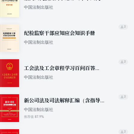
和国刑事诉讼法》的解释（新旧对
中国法制出版社
照）
2
纪检监察干部应知应会知识手册
中国法制出版社
2
工会法及工会章程学习百问百答
（2023年版）
中国法制出版社
2
新公司法及司法解释汇编（含指导案
例）（2024年版）
中国法制出版社
87.9%
推荐值
2