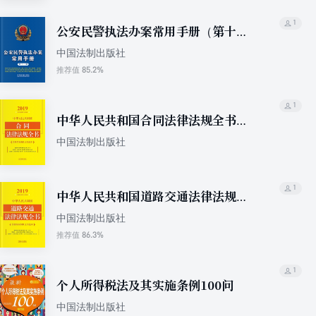
1
公安民警执法办案常用手册（第十一
版）
中国法制出版社
85.2%
推荐值
1
中华人民共和国合同法律法规全书
（含典型案例及文书范本）（2019年
中国法制出版社
版）
1
中华人民共和国道路交通法律法规全
书（含指导案例及文书范本）（2019
中国法制出版社
年版）
86.3%
推荐值
1
个人所得税法及其实施条例100问
中国法制出版社