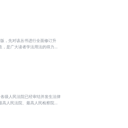
帮助读者更好地解决实际问题。丛书
在主体法律文件之后收录重要配套法
释版，先对该丛书进行全面修订升
性，是广大读者学法用法的得力助
于各级人民法院已经审结并发生法律
最高人民法院、最高人民检察院公
的具有指导作用的案例；各级人民
型案例。对于没有相关真实案例的
注释。