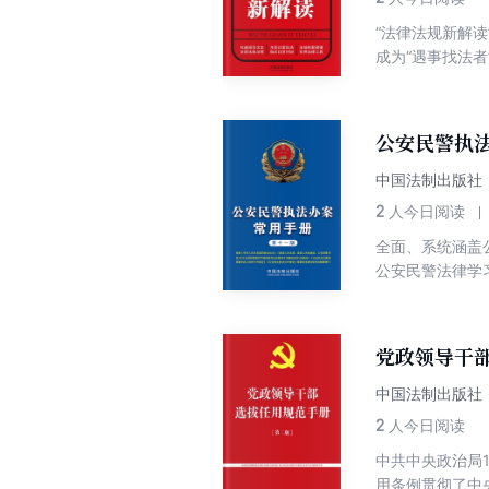
“法律法规新解
成为“遇事找法
“主体法”，并
是规范物业管理
8月26日发布，
公安民警执
2016年1月1
删去《物业管理
中国法制出版社
2
人今日阅读
全面、系统涵盖
公安民警法律学
法院、最高人民
案件证人保护工
仍选取基层所、
党政领导干
作性规范的比重
相关部门规章、
中国法制出版社
2
人今日阅读
中共中央政治局
用条例贯彻了中