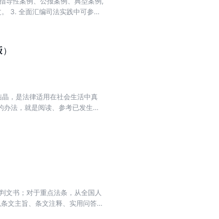
的指导性案例、公报案例、典型案例,
。 3. 全面汇编司法实践中可参照
或要旨。精心收录公司实务相关的
摘要等信息。
版）
结晶，是法律适用在社会生活中真
的办法，就是阅读、参考已发生并
要出发，我们组织编写了这本农村
实判例相结合，帮助读者准确理解
裁判文书；对于重点法条，从全国人
以条文主旨、条文注释、实用问答、
文规定，本身具有指导性、示范性的