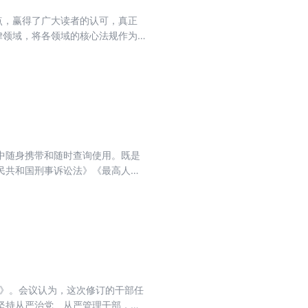
点，赢得了广大读者的认可，真正
律领域，将各领域的核心法规作为
院关于修改的决定》修订的，为的
境而制定的。由国务院于2007年
规的决定》国务院令第666号,已经
日施行。根据决定第三十五条之规定，
中随身携带和随时查询使用。既是
民共和国刑事诉讼法》《最高人民
规定>的通知》《公安机关办理刑事
的修订，保持了实用性强的特点，
范性文件，并加大具体执法行为操
实践。本书将根据国家法律法规和
）》。会议认为，这次修订的干部任
坚持从严治党、从严管理干部，坚