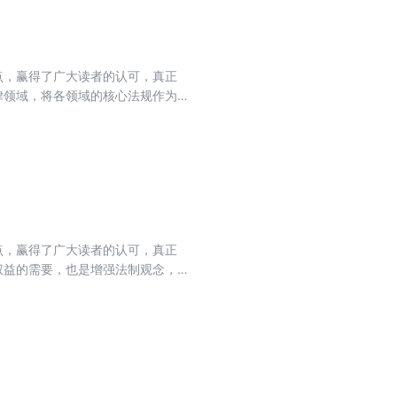
点，赢得了广大读者的认可，真正
律领域，将各领域的核心法规作为
范公司的组织和行为，保护公司、
93年12月29日第八届全国人民
日第十二届全国人民代表大会常务委
次修正。
点，赢得了广大读者的认可，真正
权益的需要，也是增强法制观念，
通过了《中华人民共和国刑法修正案
少适用死刑的罪名；加大对恐怖主
败犯罪的惩处力度;维护社会诚信，
补充。