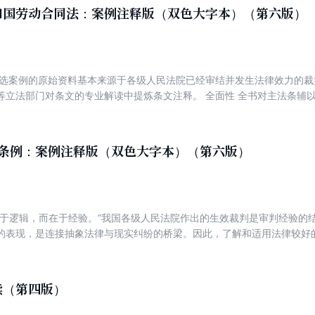
和国劳动合同法：案例注释版（双色大字本）（第六版）
编选案例的原始资料基本来源于各级人民法院已经审结并发生法律效力的
等立法部门对条文的专业解读中提炼条文注释。 全面性 全书对主法条辅
规定等，帮助读者全面理解法律知识体系。 示范性 所选案例紧扣法律条
有很强的参考借鉴价值。 实用性 以问答的方式解答实务中的疑难问题，
索引”栏目，列举更多的相关案例，帮助读者举一反三。 便捷性 部分分册
险条例：案例注释版（双色大字本）（第六版）
应的法律流程图表、文书等内容，方便读者查找和使用
在于逻辑，而在于经验。”我国各级人民法院作出的生效裁判是审判经验的
的表现，是连接抽象法律与现实纠纷的桥梁。因此，了解和适用法律较好
案例。从广大读者学法用法以及法官、律师等司法实务人员工作的实际需
释版，侧重“以案释法”，期冀通过案例注释法条的方法，将法律条文与真
条例，并领会法律制度的内在精神。
读（第四版）