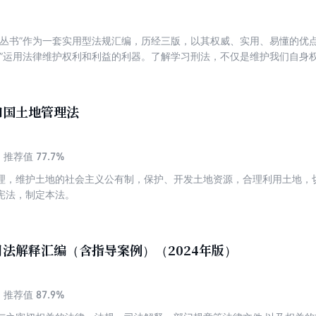
读丛书”作为一套实用型法规汇编，历经三版，以其权威、实用、易懂的优
者”运用法律维护权利和利益的利器。了解学习刑法，不仅是维护我们自身
犯罪的需要。2015年8月29日，第十二届全国人大常委会第十六次会议
修正案(九)根据中央精神和宽严相济的刑事政策，调整刑罚结构，进一步减
;完善惩处网络犯罪的法律规定;加强对公民人身权利的保护;加大对腐败犯
和国土地管理法
;加强社会治理，维护社会秩序等，对刑法的相关规定作了重要的修改补充
77.7%
推荐值
理，维护土地的社会主义公有制，保护、开发土地资源，合理利用土地，
宪法，制定本法。
法解释汇编（含指导案例）（2024年版）
87.9%
推荐值