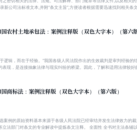
法及与之密切相关的法律、法规、司法解释、部门规章等法律文件,以及相关
 收录新公司法标准文本,并附“条文主旨”,方便读者根据需要迅速找到相关条文
法院、最高人民检察院发布的公司实务相关指导性案例关键词、裁判要点
报案例,以及最高人民法院公布的相关民商事典型案例,整理关键词、裁判
和国农村土地承包法：案例注释版（双色大字本）（第六
在于逻辑，而在于经验。”我国各级人民法院作出的生效裁判是审判经验的
的表现，是连接抽象法律与现实纠纷的桥梁。因此，了解和适用法律较好
案例。从广大读者学法用法以及法官、律师等司法实务人员工作的实际需
释版，侧重“以案释法”，期冀通过案例注释法条的方法，将法律条文与真
承包，并领会法律制度的内在精神。
和国商标法：案例注释版（双色大字本）（第六版）
编选案例的原始资料基本来源于各级人民法院已经审结并发生法律效力的
等立法部门对条文的专业解读中提炼条文注释。 全面性 全书对主法条辅
规定等，帮助读者全面理解法律知识体系。 示范性 所选案例紧扣法律条