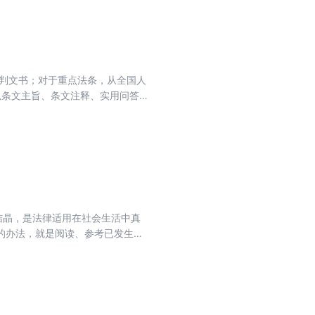
裁判文书；对于重点法条，从全国人
以条文主旨、条文注释、实用问答、
文规定，本身具有指导性、示范性的
帮助读者更好地解决实际问题。丛书
在主体法律文件之后收录重要配套法
结晶，是法律适用在社会生活中真
的办法，就是阅读、参考已发生并
要出发，我们组织编写了这本工伤
实判例相结合，帮助读者准确理解