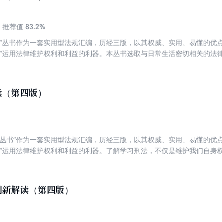
83.2%
推荐值
读”丛书作为一套实用型法规汇编，历经三版，以其权威、实用、易懂的优
者”运用法律维护权利和利益的利器。本丛书选取与日常生活密切相关的法
且将与主体法相关联的法律法规分类汇编。中华人民共和国公司法是为了规
合法权益，维护社会经济秩序，促进社会主义市场经济的发展而制定的。19
员会第五次会议通过，历经多次修正，现行版本为根据2013年12月28
读（第四版）
《关于修改〈中华人民共和国海洋环境保护法〉等七部法律的决定》第三
读丛书”作为一套实用型法规汇编，历经三版，以其权威、实用、易懂的优
者”运用法律维护权利和利益的利器。了解学习刑法，不仅是维护我们自身
犯罪的需要。2015年8月29日，第十二届全国人大常委会第十六次会议
修正案(九)根据中央精神和宽严相济的刑事政策，调整刑罚结构，进一步减
力度;完善惩处网络犯罪的法律规定;加强对公民人身权利的保护;加大对腐
例新解读（第四版）
行为;加强社会治理，维护社会秩序等，对刑法的相关规定作了重要的修改