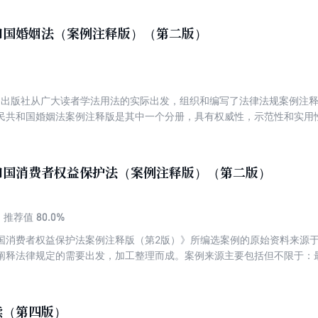
有很强的参考借鉴价值。 实用性 以问答的方式解答实务中的疑难问题，
索引”栏目，列举更多的相关案例，帮助读者举一反三。 便捷性 部分分册
和国婚姻法（案例注释版）（第二版）
应的法律流程图表、文书等内容，方便读者查找和使用。
法制出版社从广大读者学法用法的实际出发，组织和编写了法律法规案例注
民共和国婚姻法案例注释版是其中一个分册，具有权威性，示范性和实用
和国消费者权益保护法（案例注释版）（第二版）
80.0%
推荐值
国消费者权益保护法案例注释版（第2版）》所编选案例的原始资料来源
阐释法律规定的需要出发，加工整理而成。案例来源主要包括但不限于：
最高人民法院各审判庭和最高人民检察院各业务厅编辑出版权威出版物中
院总结编撰并发布的供本辖区人民法院、人民检察院办案参阅、参考的典
全国人大法工委、国务院法制办等立法部门对条文的权威解读中提炼条文
读（第四版）