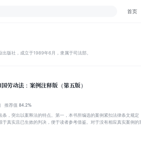
首页
出版社，成立于1989年6月，隶属于司法部。
和国劳动法：案例注释版（第五版）
84.2%
推荐值
法条，突出以案释法的特点。第一，本书所编选的案例紧扣法律条文规定
源于真实且已生效的判决，便于读者参考借鉴。对于没有相应真实案例的
索引”栏目，列举更多相关案例，并归纳出案件要点。第三，本书设置了“相
予以收录，方便读者查找和使用。