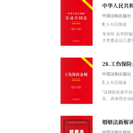
中华人民共
中国法制出版社
8
人今日阅读
专业性 丛书所
大常委会法工委
典型案例、相关
特点，对于读者
设置“相关案例
28.工伤保
律文件，以及相
中国法制出版社
5
人今日阅读
“法律的生命不
实、具体而生动
裁判生效的真实
保险条例案例注
与适用工伤保险
婚姻法新解
中国法制出版社