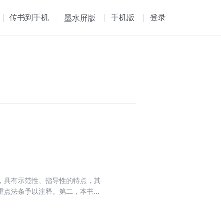
传书到手机
手机版
登录
墨水屏版
，具有示范性、指导性的特点，其
重点法条予以注释。第二，本书设
关规定”栏目，将与具体条文相关的