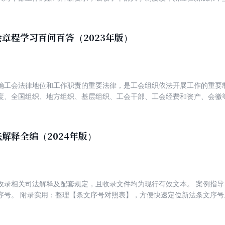
，坚持好干部标准，坚持继承和创新相结合，着力解决突出问题，强调进
民主推荐，改进干部考察，规范公开选拔和竞争上岗，从严把握破格提拔
。这对加强领导班子和干部队伍建设具有重要意义。本书主要收录党政领
章程学习百问百答（2023年版）
者学习。
确工会法律地位和工作职责的重要法律，是工会组织依法开展工作的重要
度、全国组织、地方组织、基层组织、工会干部、工会经费和资产、会徽
中国工会章程》，便于广大人民群众更好学习工会工作相关法律知识，我
章程》及相关法规内容，精选与工会工作联系最为紧密的100个问题进行
的工会法律知识。
解释全编（2024年版）
收录相关司法解释及配套规定，且收录文件均为现行有效文本。 案例指
序号。 附录实用：整理【条文序号对照表】，方便快速定位新法条文序号
文序号进行系统梳理，帮助读者准确找到对应最新条文。