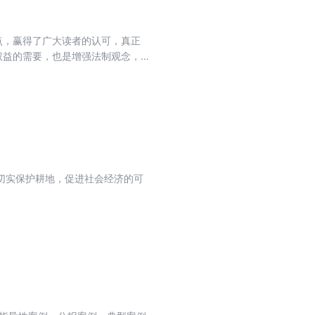
点，赢得了广大读者的认可，真正
权益的需要，也是增强法制观念，
通过了《中华人民共和国刑法修正案
少适用死刑的罪名;加大对恐怖主义
罪的惩处力度;维护社会诚信，惩治
。
切实保护耕地，促进社会经济的可