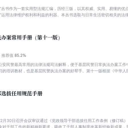
读”丛书作为一套实用型法规汇编，历经三版，以其权威、实用、易懂的优
者”运用法律维护权利和利益的利器。本丛书选取与日常生活密切相关的法
且将与主体法相关联的法律法规分类汇编。《物业管理条例》是根据《国务
活动，维护业主和物业服务企业的合法权益，改善人民群众的生活和工作环
自2007年10月1日开始施行。共7章70条。《国务院关于修改部分行政法
法办案常用手册（第十一版）
3日国务院第119次常务会议通过，现予公布，自公布之日起2016年3月1
条例》第三十三条、第六十一条。
85.2%
推荐值
公安民警最高常用的法律法规司法解释，便于基层民警日常执法办案工作
习的培训教材，也是基层民警执法办案的好帮手。第十一版根据《中华人
检察院、公安部等印发<关于办理刑事案件严格排除非法证据若干问题的
作规定》《公安机关执法公开规定》等最高法律法规司法解释修订。本书
队民警在执法办案中最高常用、最高基本的法律、法规、解释、规章及规
部选拔任用规范手册
，增加了一些公安民警应知应会的常用法规和规范，以使本书更贴近办案
规范性文件的公布情况实时修订。
12月30日召开会议审议通过《党政领导干部选拔任用工作条例（修订稿
央对干部工作的新精神新要求，吸收了干部人事制度改革新经验新成果，