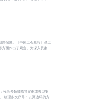
一步发挥党组织的领导和把关作
，完善干部交流回避，严明干部选
导干部选拨相关党内文件以及法律
制度保障。《中国工会章程》是工
等方面作出了规定。为深入贯彻学
们特编写了本书。本书依据《工会
解答，帮助广大人民群众轻松、快
导：收录各领域指导案例或典型案
。 梳理条文序号：以页边码的方