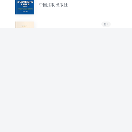
手册（第十三版）
中国法制出版社
1
纪检监察干部应知应会
知识手册
中国法制出版社
1
新宪法知识题集（2018
年新版）
中国法制出版社
1
政治协商工作相关规定
学习手册（2022年版）
中国法制出版社
1