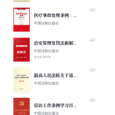
2
医疗事故处理条例：立
案·管辖·证据·裁判（案
中国法制出版社
例应用版）
2
治安管理处罚法新解读
（第四版）
中国法制出版社
89.5%
推荐值
2
最高人民法院关于适用
《中华人民共和国刑事
中国法制出版社
诉讼法》的解释（新旧
对照）
2
信访工作条例学习百问
百答（2022年版）
中国法制出版社