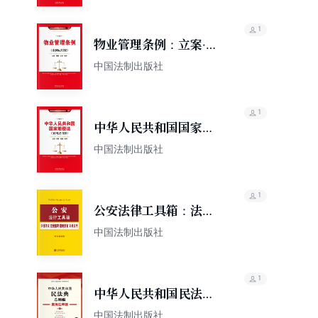
1
物业管理条例：立案·管
辖·证据·裁判（案例应用
中国法制出版社
版）
1
中华人民共和国国家赔
偿法：立案·管辖·证据·
中国法制出版社
裁判（案例应用版）
1
公安法律工具箱：法律
条文·流程图表·案例要旨
中国法制出版社
·文书应用
1
中华人民共和国民法典·
总则编：案例注释版
中国法制出版社