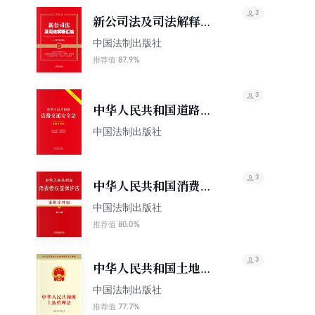
3
新公司法及司法解释汇
编（含指导案例）
中国法制出版社
（2024年版）
87.9%
推荐值
3
中华人民共和国道路交
通安全法：案例注释版
中国法制出版社
（双色大字本）（第六
版）
3
中华人民共和国消费者
权益保护法（案例注释
中国法制出版社
版）（第二版）
80.0%
推荐值
3
中华人民共和国土地管
理法
中国法制出版社
77.7%
推荐值