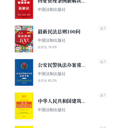
物业管理条例新解读
（第四版）
中国法制出版社
1
最新民法总则100问
中国法制出版社
74.0%
推荐值
1
公安民警执法办案常用
手册（第十一版）
中国法制出版社
85.2%
推荐值
1
中华人民共和国建筑法
律法规全书（含典型案
中国法制出版社
例及文书范本）（2019
年版）