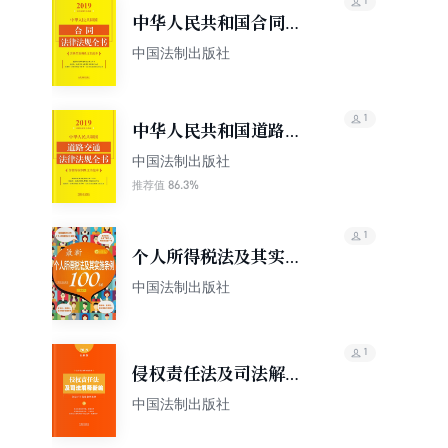
1
中华人民共和国合同法
律法规全书（含典型案
中国法制出版社
例及文书范本）（2019
年版）
1
中华人民共和国道路交
通法律法规全书（含指
中国法制出版社
导案例及文书范本）
86.3%
推荐值
（2019年版）
1
个人所得税法及其实施
条例100问
中国法制出版社
1
侵权责任法及司法解释
新编（含请示答复及指
中国法制出版社
导案例）（2019年版）