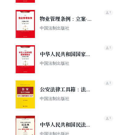
1
物业管理条例：立案·管
辖·证据·裁判（案例应用
中国法制出版社
版）
1
中华人民共和国国家赔
偿法：立案·管辖·证据·
中国法制出版社
裁判（案例应用版）
1
公安法律工具箱：法律
条文·流程图表·案例要旨
中国法制出版社
·文书应用
1
中华人民共和国民法典·
总则编：案例注释版
中国法制出版社