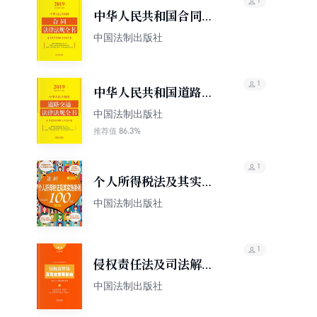
1
中华人民共和国合同法
律法规全书（含典型案
中国法制出版社
例及文书范本）（2019
年版）
1
中华人民共和国道路交
通法律法规全书（含指
中国法制出版社
导案例及文书范本）
86.3%
推荐值
（2019年版）
1
个人所得税法及其实施
条例100问
中国法制出版社
1
侵权责任法及司法解释
新编（含请示答复及指
中国法制出版社
导案例）（2019年版）