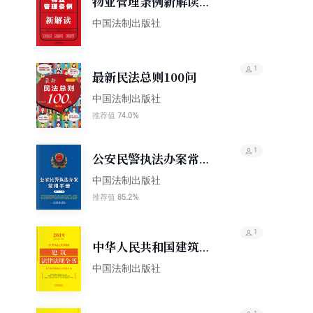
物业管理条例新解读
（第四版）
中国法制出版社
1
最新民法总则100问
中国法制出版社
74.0%
推荐值
1
公安民警执法办案常用
手册（第十一版）
中国法制出版社
85.2%
推荐值
1
中华人民共和国建筑法
律法规全书（含典型案
中国法制出版社
例及文书范本）（2019
年版）