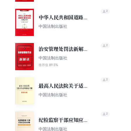
2
中华人民共和国道路交
通安全法（案例应用
中国法制出版社
版）
2
治安管理处罚法新解读
（第四版）
中国法制出版社
89.5%
推荐值
2
最高人民法院关于适用
《中华人民共和国刑事
中国法制出版社
诉讼法》的解释（新旧
对照）
2
纪检监察干部应知应会
知识手册
中国法制出版社