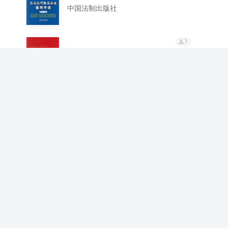
手册（第十三版）
中国法制出版社
1
新宪法知识题集（2018
年新版）
中国法制出版社
1
公安民警执法办案常用
手册（第十四版）
中国法制出版社
1
政治协商工作相关规定
学习手册（2022年版）
中国法制出版社
1