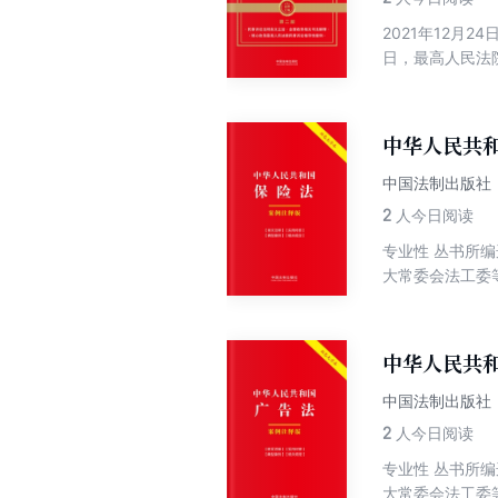
习应知应会的信
2021年12月
社和国家法律法
日，最高人民法
家的出版方针，
讼法》的解释〉
学立法、严格执
并为读者提供完
治社会一体建设
的法律、法规、
中华人民共
律知识。
中国法制出版社
2
人今日阅读
专业性 丛书所
大常委会法工委
典型案例、相关
特点，对于读者
设置“相关案例
中华人民共
律文件，以及相
中国法制出版社
2
人今日阅读
专业性 丛书所
大常委会法工委