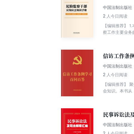
中国法制出版社
2
人今日阅读
【编辑推荐】 
察工作主要业务
察干部理解条文
分条例、中国共
速记、纪检监察
信访工作条例
置、反腐败国际
章及政策，并将
中国法制出版社
并且逐条归纳条
2
人今日阅读
法部主管主办的
【编辑推荐】 
版社自成立以来
会知识。本书从
与经济效益相统
众轻松、快速学
政共同推进，法
的重要窗口。通
布局服务。
度改革成果，对
民事诉讼法及
义。通过对《信
好环境。为深入
中国法制出版社
《信访工作条例
2
人今日阅读