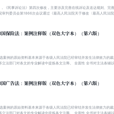
访工作法规知识。 【作者简介】 中国法制出版社是中华人民共和国司法
24日，《民事诉讼法》第四次修改，主要涉及完善在线诉讼及送达规则、完善小
规标准文本的权威出版机构、法律专业信息服务提供商。 中国法制出版
院审判委员会第1866次会议通过《最高人民法院关于修改〈最高人民法
坚持正确的出版导向，坚持把社会效益放在首位，努力实现社会效益与经
的决定》。2023年9月1日，《民事诉讼法》第5次修改。 为普及新修
法、公正司法、全民守法服务；坚持为依法治国、依法执政、依法行政共
整的、体系性的法律学习，本书将收纳全新修改的《民事诉讼法》全文，
服务；坚持为统筹推进“五位一体”总体布局、协调推进“四个全面”战略布
司法解释及其他相关法律规定。除此之外，本书还将收民事诉讼的指导案
和国保险法：案例注释版（双色大字本）（第六版）
编选案例的原始资料基本来源于各级人民法院已经审结并发生法律效力的
等立法部门对条文的专业解读中提炼条文注释。 全面性 全书对主法条辅
规定等，帮助读者全面理解法律知识体系。 示范性 所选案例紧扣法律条
有很强的参考借鉴价值。 实用性 以问答的方式解答实务中的疑难问题，
索引”栏目，列举更多的相关案例，帮助读者举一反三。 便捷性 部分分册
和国广告法：案例注释版（双色大字本）（第六版）
应的法律流程图表、文书等内容，方便读者查找和使用。
编选案例的原始资料基本来源于各级人民法院已经审结并发生法律效力的
等立法部门对条文的专业解读中提炼条文注释。 全面性 全书对主法条辅