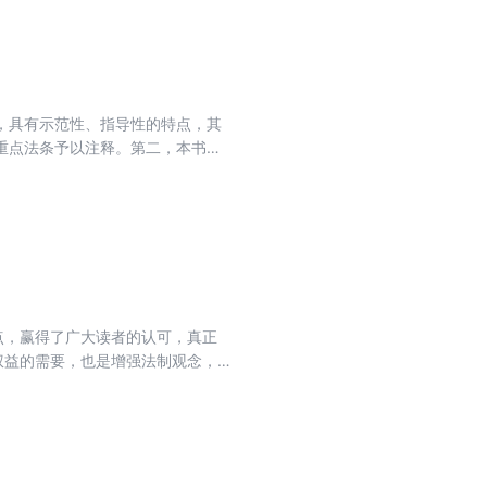
在主体法律文件之后收录重要配套法
，具有示范性、指导性的特点，其
重点法条予以注释。第二，本书设
关规定”栏目，将与具体条文相关的
点，赢得了广大读者的认可，真正
权益的需要，也是增强法制观念，
通过了《中华人民共和国刑法修正案
少适用死刑的罪名;加大对恐怖主义
罪的惩处力度;维护社会诚信，惩治
。