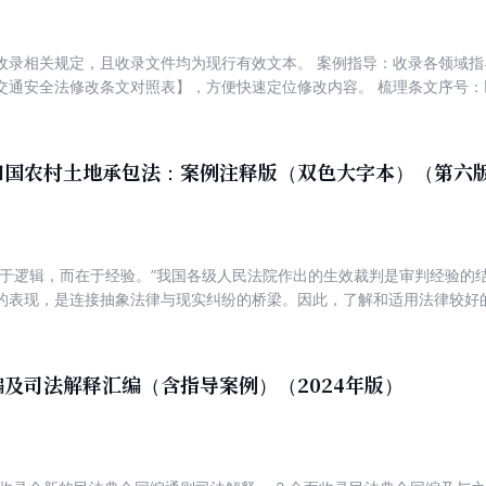
收录相关规定，且收录文件均为现行有效文本。 案例指导：收录各领域指
交通安全法修改条文对照表】，方便快速定位修改内容。 梳理条文序号
，帮助读者准确找到对应最新条文。
和国农村土地承包法：案例注释版（双色大字本）（第六
在于逻辑，而在于经验。”我国各级人民法院作出的生效裁判是审判经验的
的表现，是连接抽象法律与现实纠纷的桥梁。因此，了解和适用法律较好
案例。从广大读者学法用法以及法官、律师等司法实务人员工作的实际需
释版，侧重“以案释法”，期冀通过案例注释法条的方法，将法律条文与真
承包，并领会法律制度的内在精神。
及司法解释汇编（含指导案例）（2024年版）