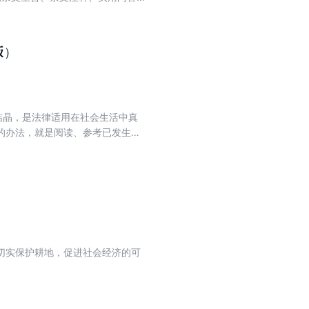
文规定，本身具有指导性、示范性的
帮助读者更好地解决实际问题。丛书
在主体法律文件之后收录重要配套法
版）
结晶，是法律适用在社会生活中真
的办法，就是阅读、参考已发生并
要出发，我们组织编写了这本道路
真实判例相结合，帮助读者准确理
切实保护耕地，促进社会经济的可