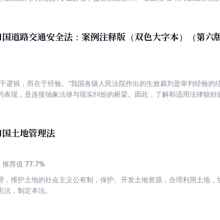
规定等，帮助读者全面理解法律知识体系。 示范性 所选案例紧扣法律条
有很强的参考借鉴价值。 实用性 以问答的方式解答实务中的疑难问题，
索引”栏目，列举更多的相关案例，帮助读者举一反三。 便捷性 部分分册
和国道路交通安全法：案例注释版（双色大字本）（第六
应的法律流程图表、文书等内容，方便读者查找和使用。
在于逻辑，而在于经验。”我国各级人民法院作出的生效裁判是审判经验的
的表现，是连接抽象法律与现实纠纷的桥梁。因此，了解和适用法律较好
案例。从广大读者学法用法以及法官、律师等司法实务人员工作的实际需
注释版，侧重“以案释法”，期冀通过案例注释法条的方法，将法律条文与
通安全法，并领会法律制度的内在精神。
和国土地管理法
77.7%
推荐值
理，维护土地的社会主义公有制，保护、开发土地资源，合理利用土地，
宪法，制定本法。