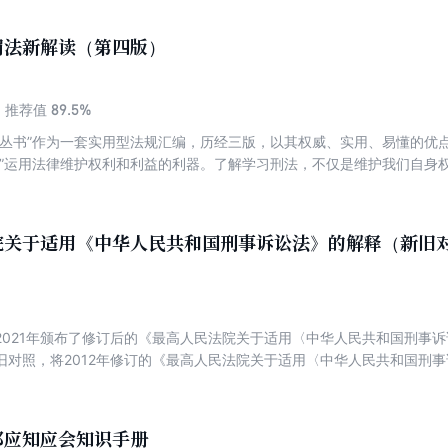
院总结编撰并发布的供本辖区人民法院、人民检察院办案参阅、参考的典
全国人大法工委、国务院法制办等立法部门对条文的权威解读中提炼条文
罚法新解读（第四版）
89.5%
推荐值
读丛书”作为一套实用型法规汇编，历经三版，以其权威、实用、易懂的优
者”运用法律维护权利和利益的利器。了解学习刑法，不仅是维护我们自身
犯罪的需要。2015年8月29日，第十二届全国人大常委会第十六次会议
修正案(九)根据中央精神和宽严相济的刑事政策，调整刑罚结构，进一步减
;完善惩处网络犯罪的法律规定;加强对公民人身权利的保护;加大对腐败犯
院关于适用《中华人民共和国刑事诉讼法》的解释（新旧
;加强社会治理，维护社会秩序等，对刑法的相关规定作了重要的修改补充
2021年颁布了修订后的《最高人民法院关于适用〈中华人民共和国刑事
旧对照，将2012年修订的《最高人民法院关于适用〈中华人民共和国刑事
关于适用〈中华人民共和国刑事诉讼法〉的解释》逐条予以对照，以方便
该解释的条文变迁，以更好地学习、适用最新解释。
部应知应会知识手册