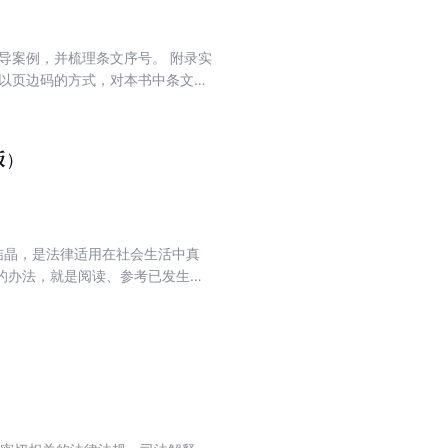
导案例，并梳理条文序号。 附录实
：以页边码的方式，对本书中条文序
版）
结晶，是法律适用在社会生活中真
的办法，就是阅读、参考已发生并
要出发，我们组织编写了这本农村
实判例相结合，帮助读者准确理解