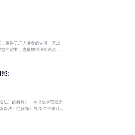
型案例。对于没有相关真实案例的
注释。
点，赢得了广大读者的认可，真正
权益的需要，也是增强法制观念，
通过了《中华人民共和国刑法修正案
少适用死刑的罪名;加大对恐怖主义
罪的惩处力度;维护社会诚信，惩治
对照）
。
诉讼法〉的解释》，本书收录该最新
诉讼法〉的解释》与2021年修订的
读者参阅最新解释、快速查找定位