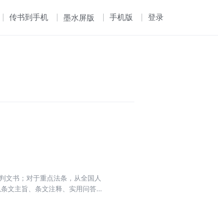
传书到手机
手机版
登录
墨水屏版
裁判文书；对于重点法条，从全国人
以条文主旨、条文注释、实用问答、
文规定，本身具有指导性、示范性的
帮助读者更好地解决实际问题。丛书