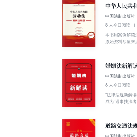
设置“相关案例
中华人民共
律文件，以及相
中国法制出版社
8
人今日阅读
本书用案例解读
原始资料尽量来
置了“相关案例
其他规范性文件
婚姻法新解
中国法制出版社
6
人今日阅读
“法律法规新解
成为“遇事找法
减少、避免违法
(九)》。刑法
犯罪的惩治力度
道路交通法规
失信、背信行为
中国法制出版社