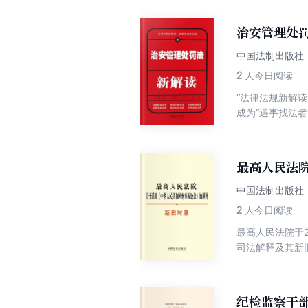
法院和人民检察
重点法条，则从
治安管理处
中国法制出版社
2
人今日阅读
“法律法规新解
成为“遇事找法
减少、避免违法
(九)》。刑法
犯罪的惩治力度
最高人民法
失信、背信行为
中国法制出版社
2
人今日阅读
最高人民法院于
司法解释及其新
《最高人民法院
修改内容，了解
纪检监察干