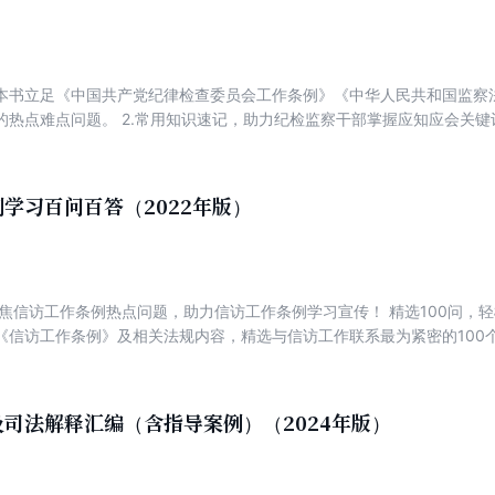
1.本书立足《中国共产党纪律检查委员会工作条例》《中华人民共和国监
的热点难点问题。 2.常用知识速记，助力纪检监察干部掌握应知应会关键词
的主旨要义。 【内容简介】 本书按照简明、实用的原则，依据监察法、
产党纪律检查机关监督执纪工作规则等法规编写，并且对法规中的常用知
机关及其任务职责、管辖和权限、监督检查、线索处置、谈话函询、立案
学习百问百答（2022年版）
合作、监督管理。本书可以方便纪检监察干部学习理论知识学习和业务知
其运用到监督执纪问责和监督调查处置等工作实践中。此外，本书还附录
旨，方便读者通过条旨更好更快地了解条文的主要意思。 【作者简介】 
中央级法律类专业出版社和国家法律法规标准文本的权威出版机构、法律
聚焦信访工作条例热点问题，助力信访工作条例学习宣传！ 精选100问，
，认真贯彻执行党和国家的出版方针，坚持正确的出版导向，坚持把社会
《信访工作条例》及相关法规内容，精选与信访工作联系最为紧密的100
一；坚持为全面推进科学立法、严格执法、公正司法、全民守法服务；坚
习信访工作应知应会的法律知识。 【内容简介】 信访工作是党的群众工
治国家、法治政府、法治社会一体建设服务；坚持为统筹推进“五位一体”总
过制定《信访工作条例》，总结我们党长期以来领导和开展信访工作经验
于坚持党对信访工作的全面领导，理顺信访工作体制机制，进一步规范和
司法解释汇编（含指导案例）（2024年版）
访工作条例》进行宣传和落实，可以在全社会营造办事依法、遇事找法、
贯彻学习《信访工作条例》，便于广大人民群众更好学习信访相关法律知
》及相关法规内容，精选与信访工作联系最为紧密的100个问题进行解答