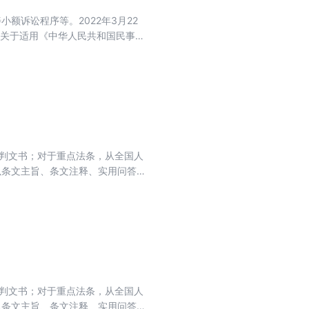
部主管主办的中央级法律类专业出版
额诉讼程序等。2022年3月22
社自成立以来，认真贯彻执行党和国
院关于适用《中华人民共和国民事诉
济效益相统一；坚持为全面推进科
改的《民事诉讼法》及相关司法解释，
同推进，法治国家、法治政府、法
并以此为核心，全面收录与此相关
局服务。
例，为读者提供全面的民事诉讼法
裁判文书；对于重点法条，从全国人
以条文主旨、条文注释、实用问答、
文规定，本身具有指导性、示范性的
帮助读者更好地解决实际问题。丛书
在主体法律文件之后收录重要配套法
裁判文书；对于重点法条，从全国人
以条文主旨、条文注释、实用问答、