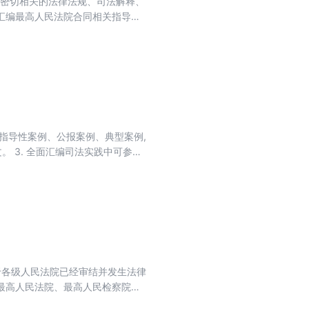
与之密切相关的法律法规、司法解释、
面汇编最高人民法院合同相关指导性
送案例电子版全文。
的指导性案例、公报案例、典型案例,
。 3. 全面汇编司法实践中可参照
或要旨。精心收录公司实务相关的
摘要等信息。
于各级人民法院已经审结并发生法律
最高人民法院、最高人民检察院公
的具有指导作用的案例；各级人民