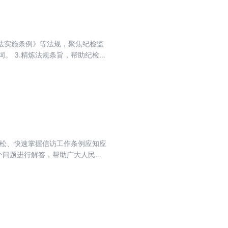
察法实施条例》等法规，聚焦纪检监
。 3.精炼法规条旨，帮助纪检监
监察法实施条例、中国共产党纪律处
识点进行提炼梳理，分为常用知识
审查调查、审理处置、移送审查处
识，熟练掌握相关法律、法规、规
了几个纪检监察工作常用的法规，
中国法制出版社是中华人民共和国司
专业信息服务提供商。中国法制出
轻松、快速掌握信访工作条例应知应
效益放在首位，努力实现社会效益
个问题进行解答，帮助广大人民群
持为依法治国、依法执政、依法行
作的重要组成部分，是了解社情民意
体布局、协调推进“四个全面”战略
特别是党的十八大以来信访工作制
加强新时代信访工作，具有重要意
解决问题用法、化解矛盾靠法的良
识，我们特编写了本书。本书依据
，帮助广大人民群众轻松、快速学