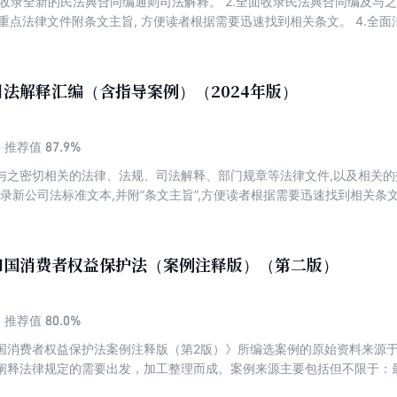
, 收录全新的民法典合同编通则司法解释。 2.全面收录民法典合同编及
.重点法律文件附条文主旨, 方便读者根据需要迅速找到相关条文。 4.全
 以及最新发布的民法典合同编通则司法解释相关典型案例裁判要点, 并赠
法解释汇编（含指导案例）（2024年版）
87.9%
推荐值
法及与之密切相关的法律、法规、司法解释、部门规章等法律文件,以及相关
 收录新公司法标准文本,并附“条文主旨”,方便读者根据需要迅速找到相关条文
法院、最高人民检察院发布的公司实务相关指导性案例关键词、裁判要点
报案例,以及最高人民法院公布的相关民商事典型案例,整理关键词、裁判
和国消费者权益保护法（案例注释版）（第二版）
80.0%
推荐值
国消费者权益保护法案例注释版（第2版）》所编选案例的原始资料来源
阐释法律规定的需要出发，加工整理而成。案例来源主要包括但不限于：
最高人民法院各审判庭和最高人民检察院各业务厅编辑出版权威出版物中