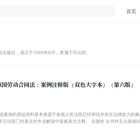
首页
出版社，成立于1989年6月，隶属于司法部。
和国劳动合同法：案例注释版（双色大字本）（第六版）
编选案例的原始资料基本来源于各级人民法院已经审结并发生法律效力的
等立法部门对条文的专业解读中提炼条文注释。 全面性 全书对主法条辅
规定等，帮助读者全面理解法律知识体系。 示范性 所选案例紧扣法律条
有很强的参考借鉴价值。 实用性 以问答的方式解答实务中的疑难问题，