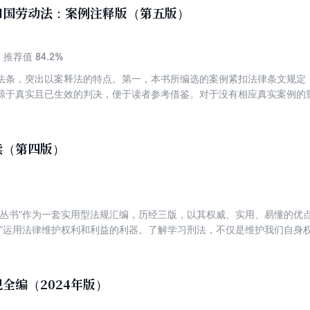
索引”栏目，列举更多的相关案例，帮助读者举一反三。 便捷性 部分分册
和国劳动法：案例注释版（第五版）
应的法律流程图表、文书等内容，方便读者查找和使用
84.2%
推荐值
法条，突出以案释法的特点。第一，本书所编选的案例紧扣法律条文规定
源于真实且已生效的判决，便于读者参考借鉴。对于没有相应真实案例的
索引”栏目，列举更多相关案例，并归纳出案件要点。第三，本书设置了“相
予以收录，方便读者查找和使用。
读（第四版）
读丛书”作为一套实用型法规汇编，历经三版，以其权威、实用、易懂的优
者”运用法律维护权利和利益的利器。了解学习刑法，不仅是维护我们自身
犯罪的需要。2015年8月29日，第十二届全国人大常委会第十六次会议
修正案(九)根据中央精神和宽严相济的刑事政策，调整刑罚结构，进一步减
;完善惩处网络犯罪的法律规定;加强对公民人身权利的保护;加大对腐败犯
全编（2024年版）
;加强社会治理，维护社会秩序等，对刑法的相关规定作了重要的修改补充