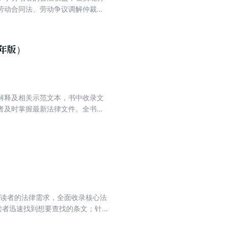
劳动合同法、劳动争议调解仲裁
、行政法规、司法解释、部门规章
之处以双色标注提示，内文包含劳
群众掌握劳动者权益保障方面的热
年版）
劳动者权益保护、劳动人事争议方
解释及相关示范文本，书中收录文
者及时掌握最新法律文件。全书法
题查找使用，避免疏漏重点法律文
规定的主要内容。本书重在全面收
足读者的法律需求，全面收录核心法
读者迅速找到想要查找的条文；针
确条文的问题，设置条文序号变动