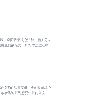
正确条文的问题，设置条文序号变
，方便读者查阅学习；附录精选指
领域，全面收录核心法律、相关司法
想要查找的条文；针对修法过程中
，设置条文序号变动提示，不用查
学习；附录精选指导案例和典型案
立足读者的法律需求，全面收录核心
引读者迅速找到想要查找的条文；
正确条文的问题，设置条文序号变
，方便读者查阅学习；附录精选指