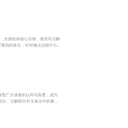
方便读者查阅学习；附录精选指导
域，全面收录核心法律、相关司法解
要查找的条文；针对修法过程中引
设置条文序号变动提示，不用查
学习；附录精选指导案例和典型案
，深受广大读者的认同与喜爱，成为
部分。注解部分对主体法中的重点
解答；在主体法律文件之后择要收
新版物业管理条例，帮助读者学习