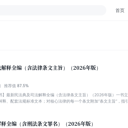
首页
解释全编（含法律条文主旨）（2026年版）
87.5%
推荐值
书】最新民法典及司法解释全编（含法律条文主旨）（2026年版）一书
解释、配套法规标准文本；对核心法律的每一个条文附加“条文主旨”，指
引起的配套规定中援引的条文序号的变迁调整导致读者在学习时难以对应
证，一秒定位最新条文序号；附录历年条文序号对照表或新旧内容对照表
例，以案释法。
释全编（含刑法条文罪名）（2026年版）