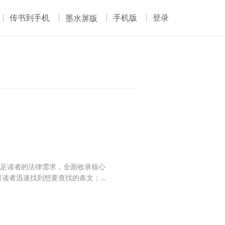
传书到手机
手机版
登录
墨水屏版
立足读者的法律需求，全面收录核心
引读者迅速找到想要查找的条文；
正确条文的问题，设置条文序号变
，方便读者查阅学习；附录精选指