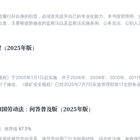
想履行好自身的职责，必须首先提升自己的专业化能力。本书按照简明、
出发，主要根据新修改的监察法以及监察法实施条例、公务员法、公职人
中的常用知识点进行提炼梳理，分为基础知识、纪检监察机关任务职责、
初步核实、立案审查调查、审理处置、移送审查起诉、监督管理等部分。
规、规章及政策，掌握相关基础业务知识，并将其运用到监督执纪问责和
（2025年版）
法治化。
》于2005年1月1日起实施，并于2006年、2009年、2010年、2011
了修改。《煤矿安全规程》已经2025年7月7日应急管理部第17次部务会
修订是贯彻落实党中央、国务院关于安全生产重大决策部署的重要举措，
矿山安全治理模式向事前预防转型的治本之策。本书收录新修订的《煤矿
国劳动法：问答普及版（2025年版）
87.5%
推荐值
面系统规范劳动关系、规范劳动用工行为的基础性、综合性法律，有效保