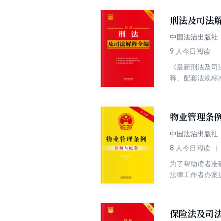
提示，不用查证
案例和典型案例
刑法及司法解
中国法治出版社
9
人今日阅读
《最新刑法及司
释、配套法规标
起的配套规定中
证，一秒定位最
例，以案释法。
物业管理条
中国法治出版社
8
人今日阅读
为了帮助读者准
法律工作者办案
法条及专业术语
录与其实施相关
最新内容。
保险法及司法