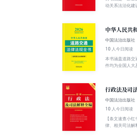
动关系法治化建
法、女职工劳动
编写，突出劳动
动法条文、条旨
中华人民共和
点法律问题，轻
面的典型案例，
中国法治出版社
10
人今日阅读
本书涵盖道路交
件均为全国人大
律文件按照紧密
件的相关规定。
录法律文件，同
行政法及司法
中国法治出版社
10
人今日阅读
【条文速查小红
律、相关司法解
对修法过程中引