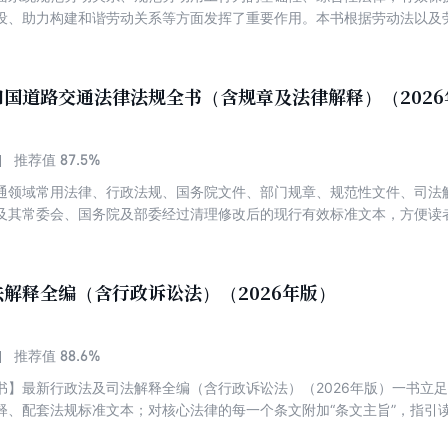
设、助力构建和谐劳动关系等方面发挥了重要作用。本书根据劳动法以及
保护特别规定、关于审理劳动争议案件适用法律问题的解释等相关的法律
者需要关注的劳动领域的法律重点、要点。本书为双色印刷，在内文重点
、普法问答、关联规定，旨在普及劳动法及关联政策法规，帮助广大人民
国道路交通法律法规全书（含规章及法律解释）（2026
松、快速学习的劳动者权益保障相关法律知识。此外，本书还收录了一些
帮助广大读者通过案例进一步学习、了解法律知识。
87.5%
推荐值
通领域常用法律、行政法规、国务院文件、部门规章、规范性文件、司法
及其常委会、国务院及部委经过清理修改后的现行有效标准文本，方便读
程度排列，而不是文件公布的时间顺序排列，以方便读者集中对某一类问
全书重点法律文件附加条文主旨，指引读者快速找到目标条文，了解条文
时为确保内容准确，所有文件无注释加工内容。
解释全编（含行政诉讼法）（2026年版）
88.6%
推荐值
书】最新行政法及司法解释全编（含行政诉讼法）（2026年版）一书立
释、配套法规标准文本；对核心法律的每一个条文附加“条文主旨”，指引
起的配套规定中援引的条文序号的变迁调整导致读者在学习时难以对应正