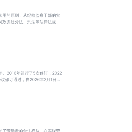
实用的原则，从纪检监察干部的实
员政务处分法、刑法等法律法规编
管辖和权限、监督检查、线索处
本书可以方便纪检监察干部熟练掌
监督调查处置等工作实践中，推进
年、2016年进行了5次修订，2022
议修订通过，自2026年2月1日起
是吸取煤矿生产安全事故教训的现
安全规程》全文。
护了劳动者的合法权益，在实现劳