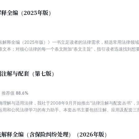
，一秒定位最新条文序号；附录历年条文序号对照表或新旧内容对照表，
，以案释法。
释全编（2025年版）
法解释全编（2025年版）》一书立足读者的法律需求，精选常用法律领
准文本；对核心法律的每一个条文附加“条文主旨”，指引读者迅速找到想
援引的条文序号的变迁调整导致读者在学习时难以对应正确条文的问题，
新条文序号；附录历年条文序号对照表或新旧内容对照表，方便读者查阅
例注解与配套（第七版）
88.6%
推荐值
确理解与适用法律，我社于2008年9月开始推出“法律注解与配套丛书”
运用和公民法律学习的有力助手。本套丛书主要包括注解、应用及配套三
进行注解；应用根据司法实践提炼疑难问题，并运用法律规定及原理进行
的配套规定，便于读者查找和应用。本分册为物业管理条例分册，收录最
解释全编（含保险纠纷处理）（2026年版）