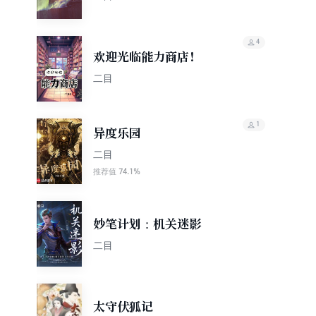
4
欢迎光临能力商店！
二目
1
异度乐园
二目
74.1%
推荐值
妙笔计划：机关迷影
二目
太守伏狐记