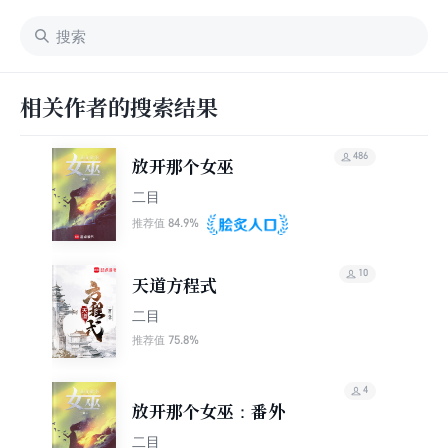
相关作者的搜索结果
486
放开那个女巫
二目
84.9%
推荐值
10
天道方程式
二目
75.8%
推荐值
4
放开那个女巫：番外
二目