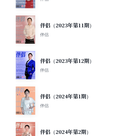
伴侣（2023年第11期）
伴侣
伴侣（2023年第12期）
伴侣
伴侣（2024年第1期）
伴侣
伴侣（2024年第2期）