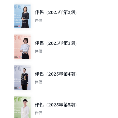
伴侣（2025年第2期）
伴侣
伴侣（2025年第3期）
伴侣
伴侣（2025年第4期）
伴侣
伴侣（2025年第5期）
伴侣