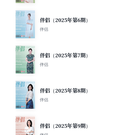
伴侣（2025年第6期）
伴侣
伴侣（2025年第7期）
伴侣
伴侣（2025年第8期）
伴侣
伴侣（2025年第9期）
伴侣