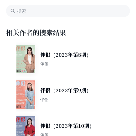
相关作者的搜索结果
伴侣（2023年第8期）
伴侣
伴侣（2023年第9期）
伴侣
伴侣（2023年第10期）
伴侣