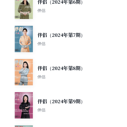
伴侣（2024年第6期）
伴侣
伴侣（2024年第7期）
伴侣
伴侣（2024年第8期）
伴侣
伴侣（2024年第9期）
伴侣