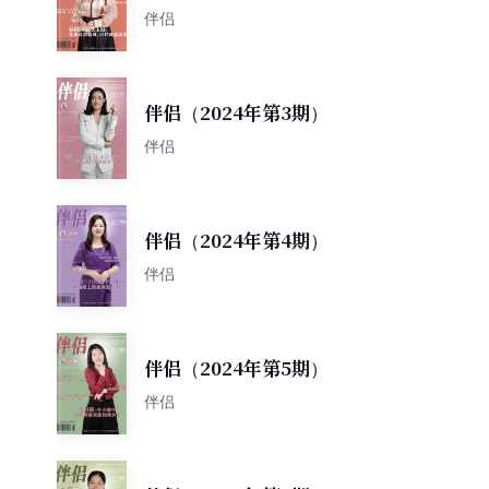
伴侣
伴侣（2024年第3期）
伴侣
伴侣（2024年第4期）
伴侣
伴侣（2024年第5期）
伴侣