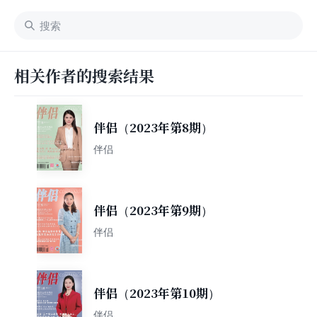
相关作者的搜索结果
伴侣（2023年第8期）
伴侣
伴侣（2023年第9期）
伴侣
伴侣（2023年第10期）
伴侣