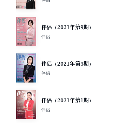
伴侣（2021年第9期）
伴侣
伴侣（2021年第3期）
伴侣
伴侣（2021年第1期）
伴侣