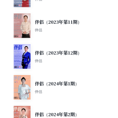
伴侣（2023年第11期）
伴侣
伴侣（2023年第12期）
伴侣
伴侣（2024年第1期）
伴侣
伴侣（2024年第2期）