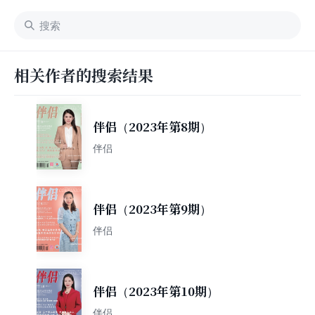
相关作者的搜索结果
伴侣（2023年第8期）
伴侣
伴侣（2023年第9期）
伴侣
伴侣（2023年第10期）
伴侣