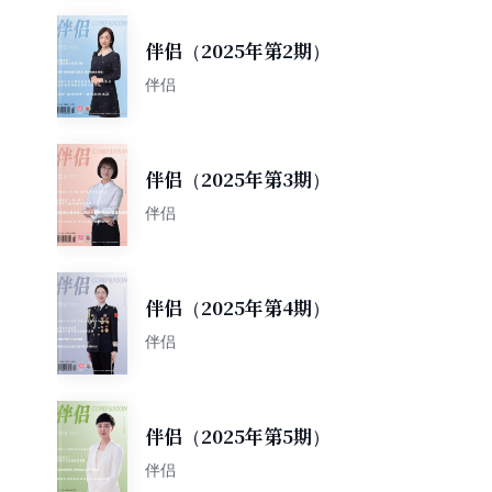
伴侣（2025年第2期）
伴侣
伴侣（2025年第3期）
伴侣
伴侣（2025年第4期）
伴侣
伴侣（2025年第5期）
伴侣