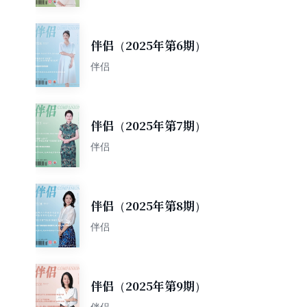
伴侣（2025年第6期）
伴侣
伴侣（2025年第7期）
伴侣
伴侣（2025年第8期）
伴侣
伴侣（2025年第9期）
伴侣