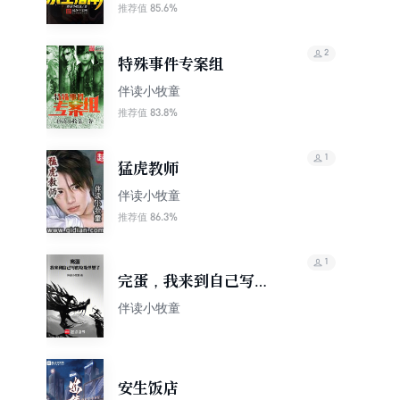
85.6%
推荐值
2
特殊事件专案组
伴读小牧童
83.8%
推荐值
1
猛虎教师
伴读小牧童
86.3%
推荐值
1
完蛋，我来到自己写的
垃圾书里了
伴读小牧童
安生饭店