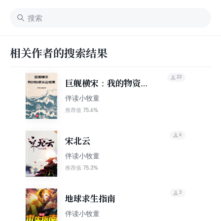
相关作者的搜索结果
23
巨舰横宋：我的物资来
自祖国
伴读小牧童
75.6%
推荐值
6
宋北云
伴读小牧童
75.3%
推荐值
3
地球求生指南
伴读小牧童