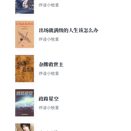
伴读小牧童
出场就满级的人生该怎么办
伴读小牧童
杂牌救世主
伴读小牧童
歧路星空
伴读小牧童