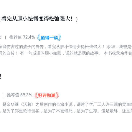
 《活着》出版30年来打动了无数读者，经过时间的沉淀，已成为20世纪
（看完从胆小怯懦变得松弛强大！）
72.4%
读
推荐值
家庭伤害过的孩子的自传，看完从胆小怯懦变得松弛强大！ 余华：我曾
同的自传！ 有一句成语叫胆小如鼠，说的就是我的故事。 本书收录余华
》《一个地主的死》四篇中篇小说。这些作品包含着余华的成长经验，淋
、自卑和怯懦，让无数挣扎在人生转折期的年轻人产生了共鸣。
记
89.3%
推荐值
》是余华继《活着》之后创作的长篇小说，讲述了丝厂工人许三观的卖血
，是为了郑重款待贵客，是为了不被饿死，是为了生存。但是最终，还是
，我觉得光写中国人这几十年是如何苦熬过来的好像不够，还应该再写他
》。——余华