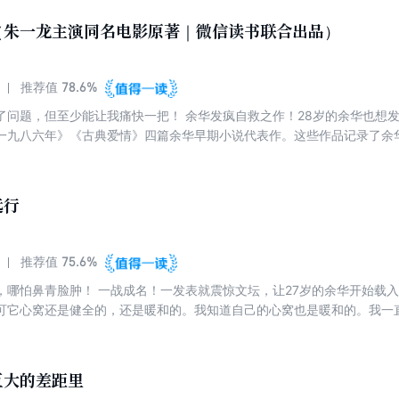
回避、不粉饰，以文学家的敏锐，点破社会症结，解开人心困惑。 在荒
（朱一龙主演同名电影原著｜微信读书联合出品）
我们所处的时代。
78.6%
推荐值
了问题，但至少能让我痛快一把！ 余华发疯自救之作！28岁的余华也想发
一九八六年》《古典爱情》四篇余华早期小说代表作。这些作品记录了余华1
 看透人生荒诞本质的余华，用冷静直接的语言再现荒唐的生存状态，每一篇都
：刑警队长在追凶过程中逐渐走向疯癫；兄弟之间冤冤相报、陷入复仇的
害…… 每个人都有奈何不了的人生困境，偶尔放弃理性反而活得轻松起来
远行
75.6%
推荐值
，哪怕鼻青脸肿！ 一战成名！一发表就震惊文坛，让27岁的余华开始载入
可它心窝还是健全的，还是暖和的。我知道自己的心窝也是暖和的。我一
八岁出门远行》 全书收录《十八岁出门远行》《鲜血梅花》《往事与刑
短篇小说佳作，全面呈现余华年轻时的写作风貌。《十八岁出门远行》写
巨大的差距里