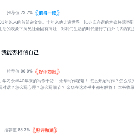
72.7%
推荐值
003年以来的首部杂文集。十年来他走遍世界，以亦庄亦谐的笔锋将观察
生活的表象下洞见社会固有病灶，对我们生活的时代进行了由外而内深刻
变迁中的中国。正如余华所说：“这就是我的写作，从中国人的日常生活
、情感、欲望、隐私等等，然后再回到中国人的日常生活之中。”
：我能否相信自己
88.8%
推荐值
，学习余华40年来的写作干货！ 余华写作秘籍！ 怎么开始写作？怎么成
写对话？怎么写心理？怎么写细节？ 余华在这本书中都有解答！ 本书收录
余华40多年来的写作进阶之路，从早期创作遇到的障碍，到后期写作技巧
学作品中的技巧与情感，跨越一个又一个写作过程中的困难。
88.3%
推荐值