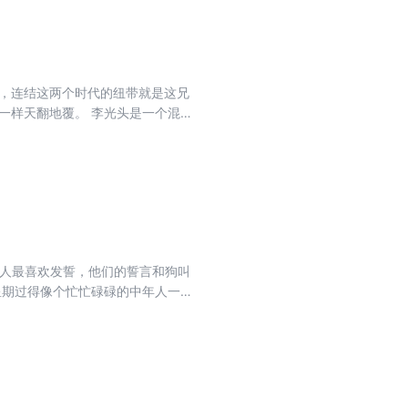
说，连结这两个时代的纽带就是这兄
一样天翻地覆。 李光头是一个混世
系，可以说就是我们时代的产物。
他终于独立了，可是走向了死亡。
部大众史诗。通过两兄弟的命运沉
男人最喜欢发誓，他们的誓言和狗叫
个星期过得像个忙忙碌碌的中年人一
《女人的胜利》《我为什么要结婚》
《明天就出来》。这些小说呈现了
短篇小说中与现实最为接近的作
，亲切同时又让人不安。生活是那