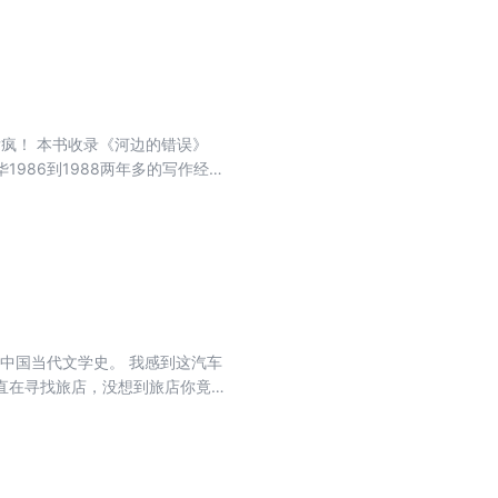
诞中看清真相，在矛盾里活得清醒。
疯！ 本书收录《河边的错误》
986到1988两年多的写作经
循环；历史老师活在残忍的幻想
。
中国当代文学史。 我感到这汽车
直在寻找旅店，没想到旅店你竟在
罚》《此文献给少女杨柳》等十篇余
的是每个年轻人的理想、困惑、幻