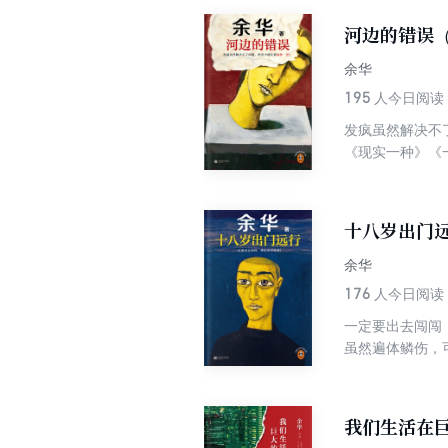
荒诞本质。他不
河边的错误
翻开本书，读懂
余华
195
人今日阅读
发疯虽然解决不
《现实一种》《
历，也记录了这两年多令他不安的精神状态。
疯狂得毛骨悚然
中，不断自我伤
十八岁出门
余华
176
人今日阅读
一定要出去闯闯
虽然遍体鳞伤，
这里。——《十
华极具代表性的
灭与成长。
我们生活在