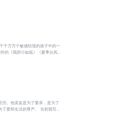
中国文学当之无愧的经典之作。
是千千万万个敏感怯懦的孩子中的一
创作的《我胆小如鼠》《夏季台风》
漓尽致地呈现了每个人在青春期可
经历。他卖血是为了娶亲，是为了
为了爱和生活的尊严。 当初我写完
们是怎么生活过来的，所以写了