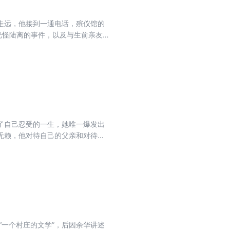
走远，他接到一通电话，殡仪馆的
光怪陆离的事件，以及与生前亲友
在死后的世界里得到和解与救赎。
了自己忍受的一生，她唯一爆发出
无赖，他对待自己的父亲和对待自
向了各自的方向。无赖的父亲、沉
人生表演。而“我”则在这一出出家
含义。 叙述者在过去、现在和将来
芒闪耀四射。这是一部少年心灵成
“一个村庄的文学”，后因余华讲述