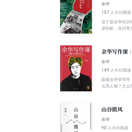
余华
157
人今日阅读
这个是余华自2
录剖析，在日常
现出一个崛起、
会、体育、文化
余华写作课
余华
149
人今日阅读
跟着余华学写作
么写人物？怎么
品体现的是一条
不断揣摩经典文
山谷微风
余华
90
人今日阅读