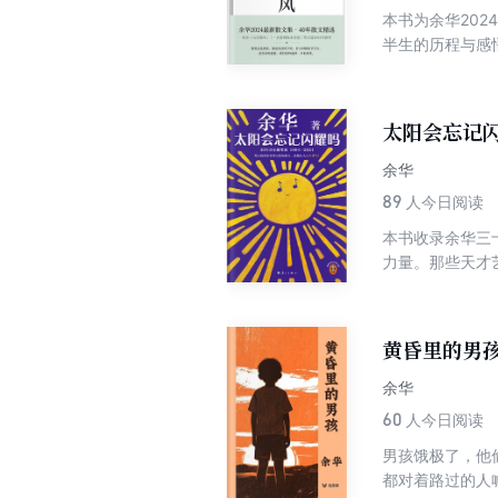
本书为余华202
半生的历程与感
父亲，与儿子斗
和精妙的文字告
太阳会忘记
余华
89
人今日阅读
本书收录余华三
力量。那些天才
让我感受到了爱
敞开着的，如同
进来，而且消化
黄昏里的男
余华
60
人今日阅读
男孩饿极了，他
都对着路过的人