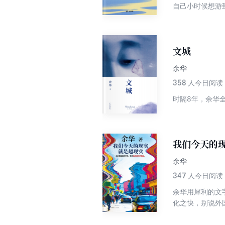
自己小时候想游
过海流，起初惊
家。2008 
文城
余华
358
人今日阅读
时隔8年，余华
我们今天的
余华
347
人今日阅读
余华用犀利的文字，带你看透时代的荒诞。 不
化之快，别说外
处不在的错位与
书汇集余华十五