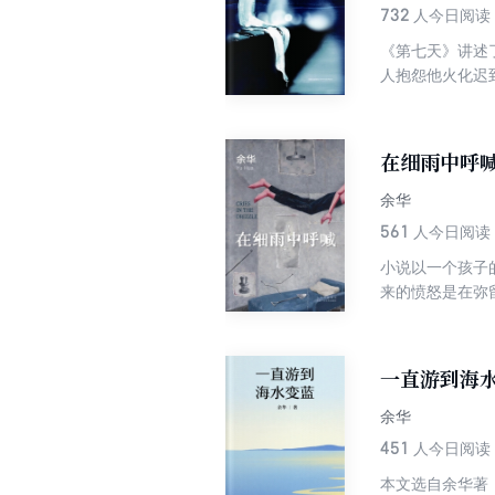
732
人今日阅读
《第七天》讲述
人抱怨他火化迟
的爱恨离别。生
余华用拙朴简白
在细雨中呼
余华
561
人今日阅读
小说以一个孩子
来的愤怒是在弥
己的儿子，就像
默的母亲、平庸
庭闹剧中孤独地
一直游到海
这三个时间维度
长史，也是一代
余华
451
人今日阅读
本文选自余华著