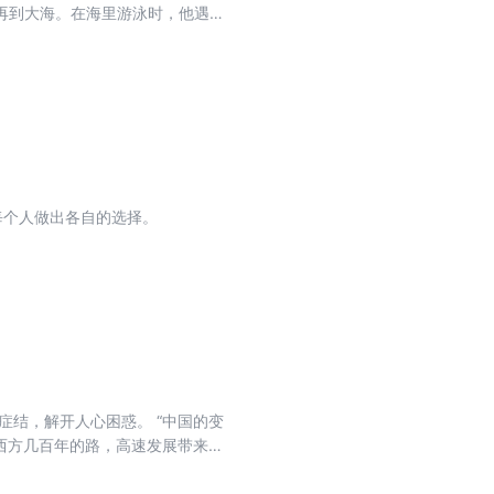
再到大海。在海里游泳时，他遇到
流带到平湖乍浦，历经波折后回到
他的那种绿色。
每个人做出各自的选择。
完西方几百年的路，高速发展带来无
在这样充满反差感的日常之中。 本
，用犀利直白的文字，道破时代的