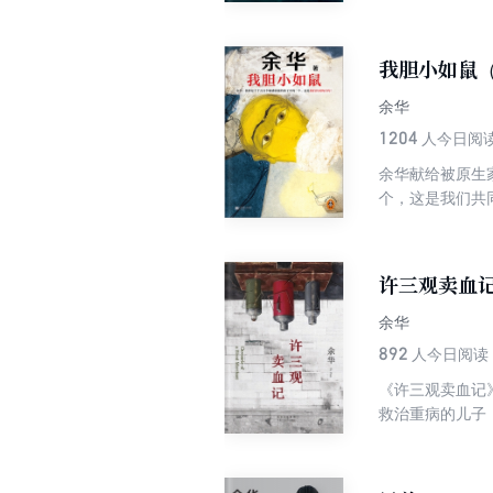
何事物而活着。
我胆小如鼠
余华
1204
人今日阅
余华献给被原生
个，这是我们共
《四月三日事件
能会经历的敏感
许三观卖血
余华
892
人今日阅读
《许三观卖血记
救治重病的儿子
《活着》的时候
《许三观卖血记