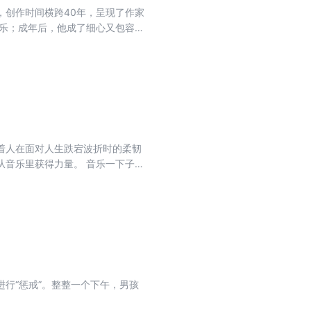
章，创作时间横跨40年，呈现了作家
快乐；成年后，他成了细心又包容的
录下日常的美好点滴，用细腻的感悟
们的馈赠。
着人在面对人生跌宕波折时的柔韧
从音乐里获得力量。 音乐一下子就
，我再一次发现人的内心其实总是
切所能抵达的事物，让它们都渗透
行“惩戒”。整整一个下午，男孩