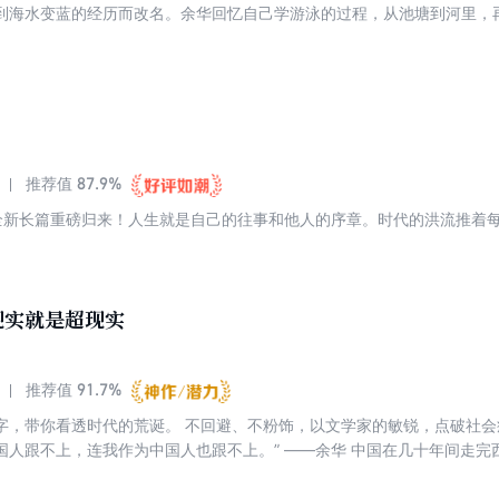
到海水变蓝的经历而改名。余华回忆自己学游泳的过程，从池塘到河里，
慌失措，后想起别人说的顺着海流漂能到岸边，便冷静下来。最后他被海
年杭州湾跨海大桥建成通车，他去看海水，发现海水是绿色的，就像当年鼓励
87.9%
推荐值
全新长篇重磅归来！人生就是自己的往事和他人的序章。时代的洪流推着
现实就是超现实
91.7%
推荐值
回避、不粉饰，以文学家的敏锐，点破社会症结，解开人心困惑。 “中国的变
国人跟不上，连我作为中国人也跟不上。” ——余华 中国在几十年间走
割裂：高尚与粗俗共存，理想与现实冲撞，规则与生活相悖。我们就生活
篇演讲精华，从中国到世界，从过去到现在，余华纵观几十年的社会变化