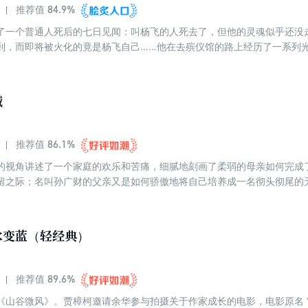
84.9%
推荐值
了一个普通人死后的七日见闻：叫杨飞的人死去了，但他的灵魂似乎还没
到，而即将被火化的竟是杨飞自己……他在去殡仪馆的路上经历了一系列
活的不易、爱情的曲折、亲情的温暖……让活着的人无从找寻出口，只能
的手法写出了深沉的悲痛和感人的温情，写尽了中国人的善良与悲哀。
喊
86.1%
推荐值
的视角讲述了一个家庭的欢乐和苦痛，细腻地刻画了柔弱的母亲如何完成
留之际；名叫孙广财的父亲又是如何骄傲地将自己培养成一名彻头彻尾的
对待自己的绊脚石；家中三兄弟的道路只是短暂地有过重叠，随即就又叉
的哥哥、对往事沾沾自喜的祖父……每个不起眼的小人物，都卖力于自己的
成长，像小动物一样观察世界，试探同类，艰难地理解家庭、爱和生命的
水变蓝（轻经典）
里自由穿行，将忆记的碎片穿插、结集、拼嵌完整，精妙无比，文学的光
人的集体记忆。
89.6%
推荐值
《山谷微风》。贾樟柯邀请余华参与拍摄关于作家成长的电影，电影原名 