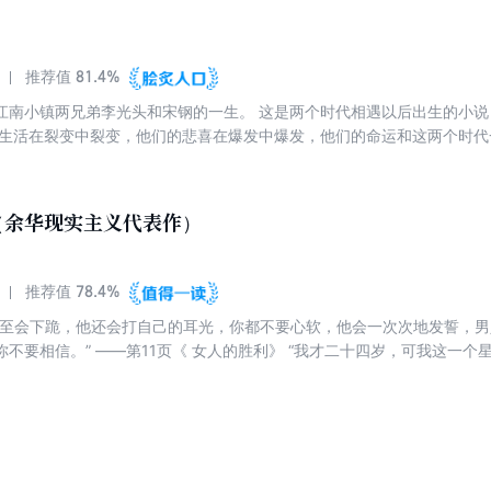
81.4%
推荐值
江南小镇两兄弟李光头和宋钢的一生。 这是两个时代相遇以后出生的小
的生活在裂变中裂变，他们的悲喜在爆发中爆发，他们的命运和这两个时代
个人物。喜欢他的丰富和复杂，这个人物和我们的时代有着千丝万缕的联
悲剧”。他一直是别人的影子，先是李光头的影子，再是林红的影子，最后
弟》是一部怪诞的绝妙之作，是中国小说家第yi次尝试为当代人创作的一
（余华现实主义代表作）
四十年的历史变迁。——《纽约时报》
78.4%
推荐值
甚至会下跪，他还会打自己的耳光，你都不要心软，他会一次次地发誓，
不要相信。” ——第11页《 女人的胜利》 “我才二十四岁，可我这一
的青春分开得太久……” ——第68 页《 我为什么要结婚》 本书收录
名字》等十三篇余华现实主义短篇小说佳作，其中包括首次在国内出版的
诞，又以幽默的语言带给我们化解苦闷生活的巨大力量。 “这是我所有中
亲切的，不过也是令人不安的。我想这是现实生活给予我们最基本的感受
常在悲伤里剪辑出欢乐来。” ——余华