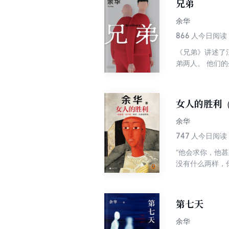
兄弟
余华
866
人今日阅读
《兄弟》讲述了
弟两人。 他们
魔王，我喜欢这
宋钢是“良心的
——余华 《兄
女人的胜利
浮，展示了中国
余华
747
人今日阅读
“他会求你，他
没有什么两样，你
样，我不能和自己
《我没有自己的
生活的无奈与荒
第七天
品，可能是令人
么的强大，它时
余华