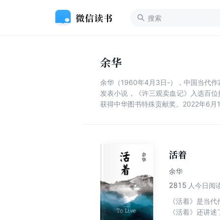
余华
余华（1960年4月3日-），中国当
发表小说，《许三观卖血记》入选百位批
获得中华图书特殊贡献奖。2022年6月
活着
余华
2815
人今日阅
《活着》是当代
《活着》还讲述