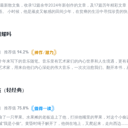
4最新散文集，收录12篇余华2024年新创作的文章，及17篇历年精彩文
悟。 小时候，他是顽皮又敏感的田间少年，在贫瘠的生活中寻找珍贵的
智斗勇，被幸福的烦恼填满梦境与现实。 余华用他特有的幽默和通透记
诉我们，一阵微风，一股海流，一顿美食，一场相遇……都是生活给予我
闪耀吗
94.2%
推荐值
十年来写下的音乐随笔。音乐里有艺术家们的内心世界和人生境遇，更有
艺术家，用来自他们内心深处的伟大音乐，一次次治愈我们。翻开本书，
的力量，像炽热的阳光和凉爽的月光，或者像暴风雨似的来到了我的内心
敞开的土地，愿意接受阳光和月光的照耀，愿意接受风雪的降临，接受一
它们。 ——余华
孩（轻经典）
75.8%
推荐值
偷了一只苹果。水果摊的老板追上了他，打掉他嘴里的苹果，对这个小偷进
喊“我是小偷”。黄昏时绳子解开了，他倒在地上，又爬起来，走向西边……