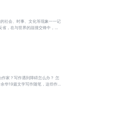
到的社会、时事、文化等现象一一记
反省，在与世界的踫撞交锋中，呈
出发，经过政治、历史、经济、社
为作家？写作遇到障碍怎么办？ 怎
余华19篇文学写作随笔，这些作
的提升。 余华以自己的写作体验，