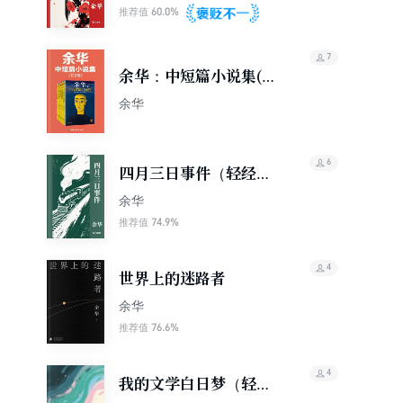
60.0%
推荐值
7
余华：中短篇小说集(共
5册)
余华
6
四月三日事件（轻经
典）
余华
74.9%
推荐值
4
世界上的迷路者
余华
76.6%
推荐值
4
我的文学白日梦（轻经