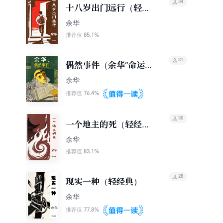
34
十八岁出门远行（轻经
典）
余华
85.1%
推荐值
31
偶然事件（余华“命运”
之书）
余华
76.4%
推荐值
30
一个地主的死（轻经
典）
余华
83.1%
推荐值
28
现实一种（轻经典）
余华
77.8%
推荐值