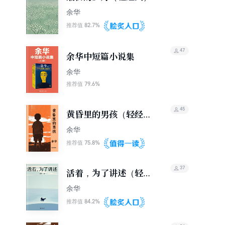
余华
82.7%
推荐值
47
余华中短篇小说集
余华
79.6%
推荐值
45
黄昏里的男孩（轻经
典）
余华
75.8%
推荐值
37
活着，为了讲述（轻经
典）
余华
84.2%
推荐值