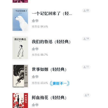
22
一个记忆回来了（轻经
典）
余华
84.6%
推荐值
14
我们的鲁迅（轻经典）
余华
88.7%
推荐值
11
世事如烟（轻经典）
余华
63.6%
推荐值
9
鲜血梅花（轻经典）
余华