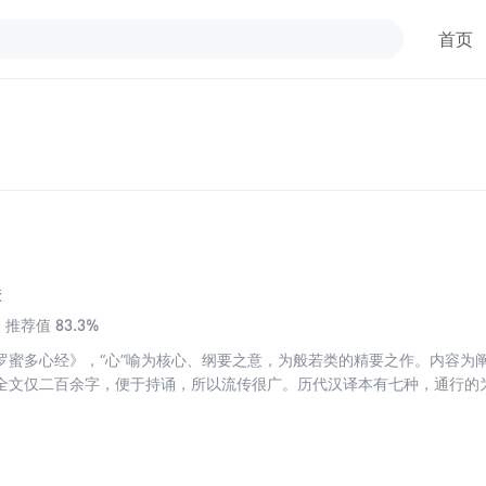
首页
校
83.3%
推荐值
罗蜜多心经》，“心”喻为核心、纲要之意，为般若类的精要之作。内容为
全文仅二百余字，便于持诵，所以流传很广。历代汉译本有七种，通行的
谛、十二因缘等皆空的佛教义理，而归于“无所得”。认为般若能度一切苦
知道“色不异空，空不异色，色即是空，空即是色”，对于喜爱佛经而又觉
《心经》，倒是方便法门。