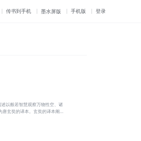
传书到手机
手机版
登录
墨水屏版
阐述以般若智慧观察万物性空、诸
为唐玄奘的译本。玄奘的译本阐述
，证得菩提果。即使是对佛教一无
得大部头难以下咽的人，吟诵短小