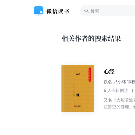
相关作者的搜索结果
心经
佚名 尹小林 审
6
人今日阅读
又名《大般若波
法皆空的佛理。
五蕴、三科、四
所知的人，也会
而又琅琅上口的