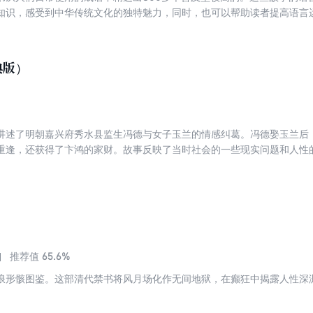
知识，感受到中华传统文化的独特魅力，同时，也可以帮助读者提高语言
典版）
讲述了明朝嘉兴府秀水县监生冯德与女子玉兰的情感纠葛。冯德娶玉兰后
重逢，还获得了卞鸿的家财。故事反映了当时社会的一些现实问题和人性
65.6%
推荐值
浪形骸图鉴。这部清代禁书将风月场化作无间地狱，在癫狂中揭露人性深