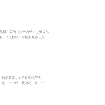
《灵枢》同为《黄帝内经》之组成部
作。《灵枢经》早期为九卷，八十
灵枢经》论述了脏腑、经络、病
则等。
中药学著作，对后世影响巨大。
；卷二位中经，载中药一百二十
农本草经》为蓝本，以梁·陶弘景
原文，编制字母索引，便于随手翻