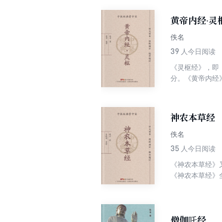
黄帝内经·灵
佚名
39
人今日阅读
《灵枢经》，即
分。《黄帝内经
一篇。南宋史崧
因、病机、病证
神农本草经
佚名
35
人今日阅读
《神农本草经》
《神农本草经》
种，为臣；卷三
集、尚志钧辑校
阅、查找。
僧伽吒经