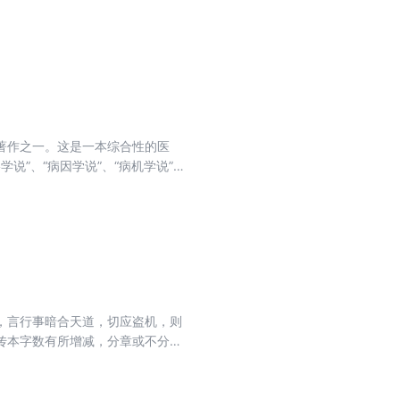
分别予以详细解读，每卦独立自成
周易》一书作为中国早熟的思想文
，就是一种证明。
著作之一。这是一本综合性的医
说”、“病因学说”、“病机学说”、
自然、生物、心理、社会“整体医学模
其基本素材来源于中国古人对生命现
，言行事暗合天道，切应盗机，则
传本字数有所增减，分章或不分章
元道士多以内丹功法注经，文人则
要性不下于《道德经》和《南华真