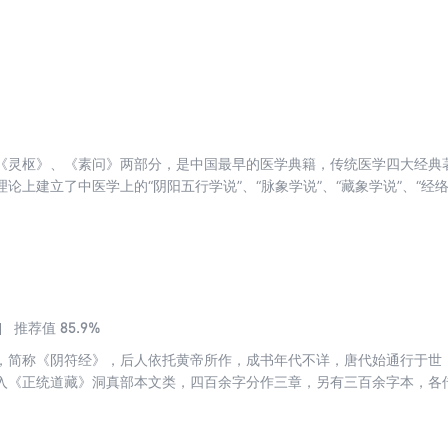
可将其视为为人处世、提高修养的不二法宝。本书将《周易》的六十四卦
原文、译文、启示，每卦之后附有中外著名事例，以期抛砖引玉之效。《
国传统思想文化中的重要地位，已为世所公认。《周易》被称为六经之首
《灵枢》、《素问》两部分，是中国最早的医学典籍，传统医学四大经典
论上建立了中医学上的“阴阳五行学说”、“脉象学说”、“藏象学说”、“经络学
”、“论治”及“养生学”、“运气学”等学说，从整体观上来论述医学，呈现了
学者考证，认为今本中的黄老道家痕迹是隋唐时期的道士王冰窜入 ）。 
大量的临床实践以及简单的解剖学知识。
85.9%
推荐值
，简称《阴符经》，后人依托黄帝所作，成书年代不详，唐代始通行于世
入《正统道藏》洞真部本文类，四百余字分作三章，另有三百余字本，各
经》历代注家解经要旨不一，或以为兵家权谋之书，或解以道家之言，宋
释之。作为道教的一部重要道经，《阴符经》迄清代已逾百家注解，其重