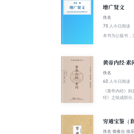
增广贤文
佚名
70
人今日阅读
本书为公版书，
黄帝内经·素
佚名
60
人今日阅读
《黄帝内经》则
经》之组成部分
学说”“经络学说
生物、心理、社
而为《黄帝内经
穷通宝鉴（
相应之学说；不
学为主而又望闻
佚名 馀春台 徐