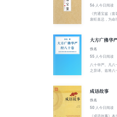
治则；对咳、疟
56
人今日阅读
释，其时第七卷
《穷通宝鉴（套
衰旺喜忌，为命
传。其独特的论
是研究者来说，
大方广佛华
佚名
55
人今日阅读
八十华严。凡八
之异译。兹将八
自唐武则天证圣
第二译。新译之
之西藏译本，总
成语故事
藏本之别译有第
卷（慧苑）、华
佚名
等。
50
人今日阅读
《成语故事》本