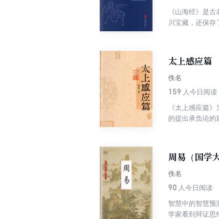
《山海经》是古
川宝藏，还保存
卫生学等多个领
太上感应篇
佚名
159
人今日阅读
《太上感应篇》
的提出承负论的
家，必有余殃。
周易（国学
佚名
90
人今日阅读
智慧中的智慧预
学家看到辩证思