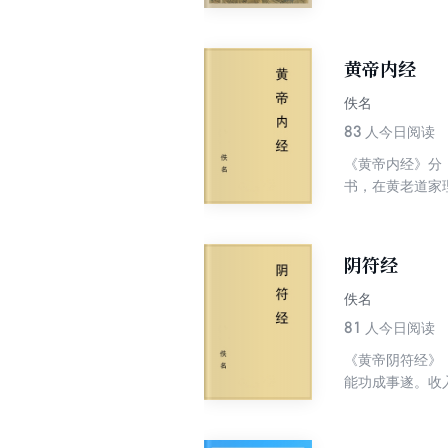
样，芸芸众生也
一体，各节皆有
化体系，它在中
黄帝内经
佚名
83
人今日阅读
《黄帝内经》分
书，在黄老道家理
“病症”、“诊法
式”（另据现代
象的长期观察、
阴符经
佚名
81
人今日阅读
《黄帝阴符经》
能功成事遂。收
者皆有。《阴符
以儒家性理之说
经》