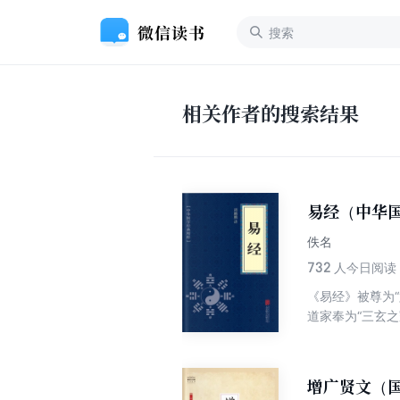
相关作者的搜索结果
易经（中华
佚名
732
人今日阅读
《易经》被尊为
道家奉为“三玄
“易道广大，旁
的评价，甚至无
增广贤文（