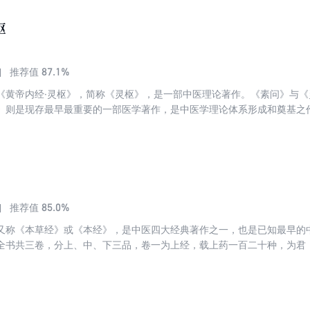
枢
87.1%
推荐值
《黄帝内经·灵枢》，简称《灵枢》，是一部中医理论著作。《素问》与
》则是现存最早最重要的一部医学著作，是中医学理论体系形成和奠基之
将其改编为二十四卷本，成为了现存最早和唯一行世的《灵枢》版本。《
、诊法等内容。《灵枢经》还重点阐述了经络腧穴，针具、刺法及治疗原
85.0%
推荐值
又称《本草经》或《本经》，是中医四大经典著作之一，也是已知最早的
全书共三卷，分上、中、下三品，卷一为上经，载上药一百二十种，为君
为下经，载下药一百二十五种，为左使。本书以清·孙星衍、孙冯翼辑《神
《名医别录》、柳长华、吴少祯主编《神农本草经》等为参考，仅留本经