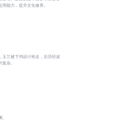
运用能力，提升文化修养。
，玉兰被卞鸿设计抢走，后历经波
的复杂。
渊。