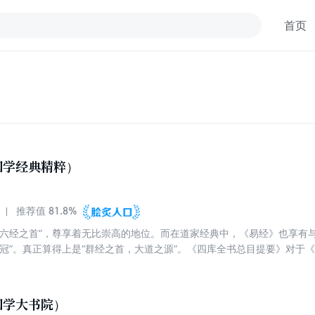
首页
国学经典精粹）
81.8%
推荐值
“六经之首”，尊享着无比崇高的地位。而在道家经典中，《易经》也享有
之冠”。真正算得上是“群经之首，大道之源”。《四库全书总目提要》对于
及天文、地理、乐律、兵法、韵学、算数，以逮方外之炉火皆可援易以为说
论从其影响的广度和深度上讲，都是世所罕见的，也从来没有一部著作能
国学大书院）