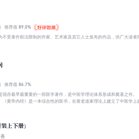
89.0%
推荐值
为不受著作权法限制的作家、艺术家及其它人士发布的作品，供广大读者
问
86.7%
推荐值
是现存最早最重要的一部医学著作，是中医学理论体系形成和奠基之作。
。《黄帝内经》是一本综合性的医书，在黄老道家理论上建立了中医学上的“
”“病因学说”“病机学说”“病症”“诊法”“论治”及“养生学”“运气学”等学说
会“整体医学模式”。《素问》，医经著作，9卷，81篇。与《黄帝内经灵枢
》。具有比较完整之理论体系，内容广博而深奥，为中医理论之渊薮。举
套装上下册）
治已病治未病之预防思想；阴阳五行及气运对中医理论之指导；脏象学说
问切全面论述之诊断；针砭灸摩、汤液醪醴之运用；治病求本统领下之标
乐吾