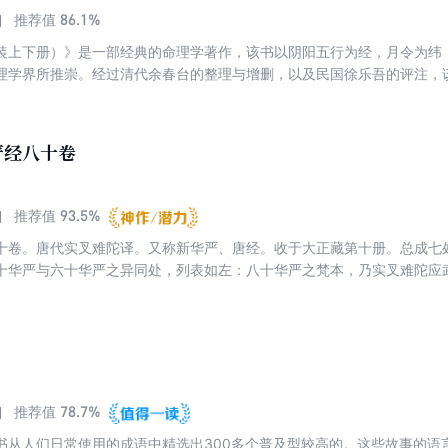
、痹、风、厥、痿及热病、奇病等具体疾病之认识等等均有较详之论述。
86.1%
推荐值
已亡佚。唐王冰得先师张公秘本，补其所亡，广为次注，扩为24卷，因而
装上下册）》是一部经典的命理学著作，该书以阴阳五行为经，月令为纬
理学界所推崇。经过清代余春台的整理与增删，以及民国徐乐吾的评注，
命方法和丰富的命例分析，使得该书在命理学界拥有相当高的地位和影响
《穷通宝鉴》都是一部不可多得的宝贵资料。
严经八十卷
93.5%
推荐值
十卷。唐代实叉难陀译。又称新华严、唐经。收于大正藏第十册。总成七
十华严与六十华严之异同处，列表如左：八十华严之梵本，乃实叉难陀应
元年（695）三月，于遍空寺内始译，武后亲临译场，挥毫首题品名，至
八十华严比旧译之六十华严，文辞流畅，义理更周，故流通较盛。华严宗
成四十五品。其中，前四十四品相当于本经之前三十八品，第四十五品相
十一品、第三十二品等二品。上述西藏本之文句与本经出人之处不少。关
严经疏三十卷（神秀）、华严经疏六十卷（澄观）、华严经纶贯一卷（复
78.7%
推荐值
书从人们日常使用的成语中精选出300多个普及型较高的。这些故事的语