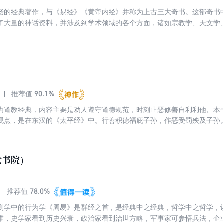
老的经典著作，与《易经》《黄帝内经》并称为上古三大奇书。这部奇书
了大量的神话资料，并涉及到学术领域的各个方面，诸如宗教学、天文学
域，可谓是包罗万象。
90.1%
推荐值
为道教经典，内容主要是劝人遵守道德规范，时刻止恶修善自利利他。本
观点，是在东汉的《太平经》中。行善积德福庇子孙，作恶受罚殃及子孙
大书院）
78.0%
推荐值
测学中的行为学《周易》是群经之首，是经典中之经典，哲学中之哲学，
维，史学家看到历史兴衰，政治家看到治世方略，军事家可参悟兵法，企