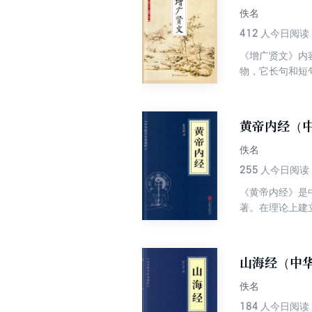
佚名
412
人今日阅读
《增广贤文》内
物，它长句和短
历代文人的名言
黄帝内经（
佚名
255
人今日阅读
《黄帝内经》是
著。在理论上建立
山海经（中
佚名
184
人今日阅读