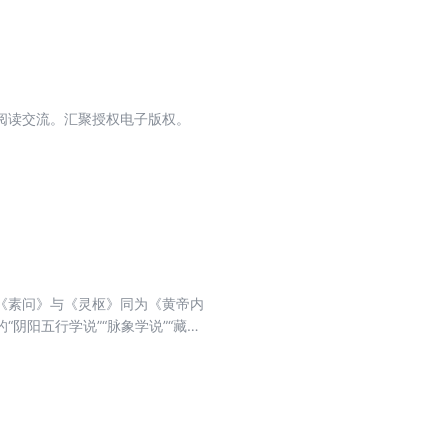
阅读交流。汇聚授权电子版权。
《素问》与《灵枢》同为《黄帝内
阴阳五行学说”“脉象学说”“藏象
，从整体观上来论述医学，呈现了自然、
》(即《灵枢经》)为姊妹篇，合之
凡养生气功之理论；人与自然相参
及脏腑经络临床辨证之规律；以脉
本缓急先后及因人因地因时制宜之