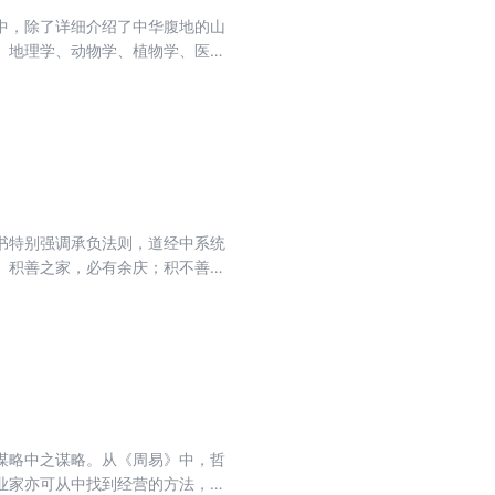
中，除了详细介绍了中华腹地的山
、地理学、动物学、植物学、医药
书特别强调承负法则，道经中系统
。积善之家，必有余庆；积不善之
谋略中之谋略。从《周易》中，哲
业家亦可从中找到经营的方法，同