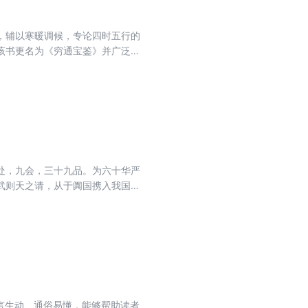
齐梁医家全元起曾对此书加以注
流传。
，辅以寒暖调候，专论四时五行的
该书更名为《穷通宝鉴》并广泛流
力。无论是对于命理学的爱好者还
处，九会，三十九品。为六十华严
武则天之请，从于阗国携入我国，
圣历二年（699）十月功毕，此即
之主经即此八十华严。此外，本经
当于本经第三十九入法界品。又西
于本经之注疏，有略疏刊定记十五
庵）、华严经纲要八十卷（德清）
言生动、通俗易懂，能够帮助读者