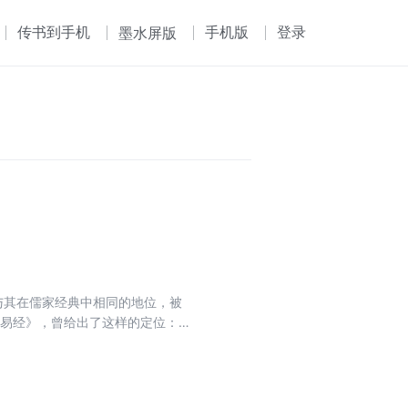
传书到手机
手机版
登录
墨水屏版
与其在儒家经典中相同的地位，被
《易经》，曾给出了这样的定位：
。”可算是对《易经》全面而重要
够产生它那样的重要影响。