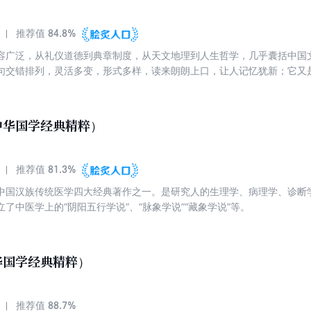
84.8%
推荐值
容广泛，从礼仪道德到典章制度，从天文地理到人生哲学，几乎囊括中国
句交错排列，灵活多变，形式多样，读来朗朗上口，让人记忆犹新；它又
警句，句句闪耀着中国人思想智慧的光芒！
中华国学经典精粹）
81.3%
推荐值
中国汉族传统医学四大经典著作之一。是研究人的生理学、病理学、诊断
了中医学上的“阴阳五行学说”、“脉象学说”“藏象学说”等。
华国学经典精粹）
88.7%
推荐值