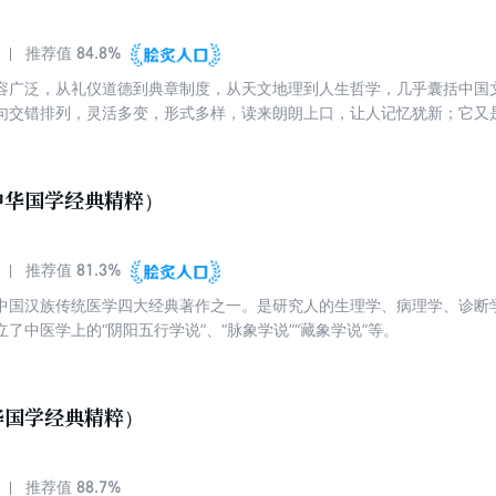
84.8%
推荐值
容广泛，从礼仪道德到典章制度，从天文地理到人生哲学，几乎囊括中国
句交错排列，灵活多变，形式多样，读来朗朗上口，让人记忆犹新；它又
警句，句句闪耀着中国人思想智慧的光芒！
中华国学经典精粹）
81.3%
推荐值
中国汉族传统医学四大经典著作之一。是研究人的生理学、病理学、诊断
了中医学上的“阴阳五行学说”、“脉象学说”“藏象学说”等。
华国学经典精粹）
88.7%
推荐值