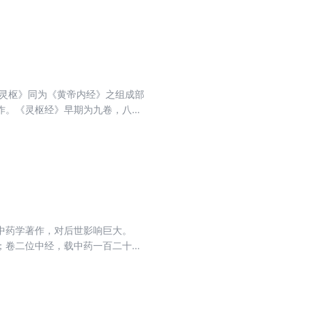
《灵枢》同为《黄帝内经》之组成部
作。《灵枢经》早期为九卷，八十
灵枢经》论述了脏腑、经络、病
则等。
中药学著作，对后世影响巨大。
；卷二位中经，载中药一百二十
农本草经》为蓝本，以梁·陶弘景
原文，编制字母索引，便于随手翻