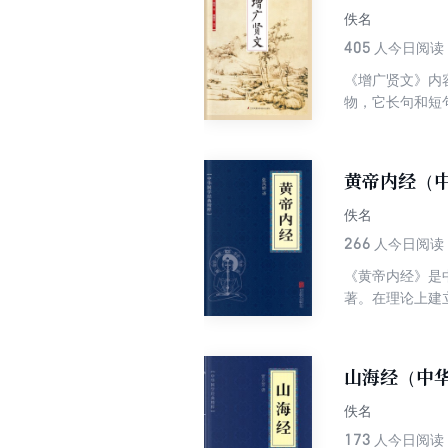
佚名
405
人今日阅读
《增广贤文》内
物，它长句和短
历代文人的名言
黄帝内经（
佚名
266
人今日阅读
《黄帝内经》是
著。在理论上建立
山海经（中
佚名
173
人今日阅读