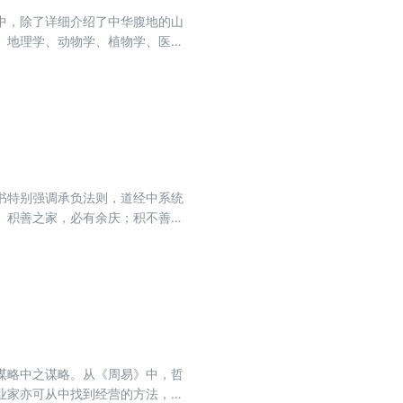
中，除了详细介绍了中华腹地的山
、地理学、动物学、植物学、医药
书特别强调承负法则，道经中系统
。积善之家，必有余庆；积不善之
谋略中之谋略。从《周易》中，哲
业家亦可从中找到经营的方法，同