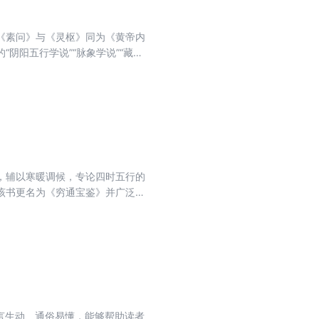
《素问》与《灵枢》同为《黄帝内
阴阳五行学说”“脉象学说”“藏象
，从整体观上来论述医学，呈现了自然、
》(即《灵枢经》)为姊妹篇，合之
凡养生气功之理论；人与自然相参
及脏腑经络临床辨证之规律；以脉
本缓急先后及因人因地因时制宜之
齐梁医家全元起曾对此书加以注
流传。
，辅以寒暖调候，专论四时五行的
该书更名为《穷通宝鉴》并广泛流
力。无论是对于命理学的爱好者还
言生动、通俗易懂，能够帮助读者