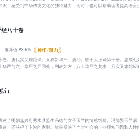
知识，感受到中华传统文化的独特魅力，同时，也可以帮助读者提高语言
严经八十卷
93.5%
推荐值
十卷。唐代实叉难陀译。又称新华严、唐经。收于大正藏第十册。总成七
十华严与六十华严之异同处，列表如左：八十华严之梵本，乃实叉难陀应
元年（695）三月，于遍空寺内始译，武后亲临译场，挥毫首题品名，至
八十华严比旧译之六十华严，文辞流畅，义理更周，故流通较盛。华严宗
成四十五品。其中，前四十四品相当于本经之前三十八品，第四十五品相
典版）
十一品、第三十二品等二品。上述西藏本之文句与本经出人之处不少。关
严经疏三十卷（神秀）、华严经疏六十卷（澄观）、华严经纶贯一卷（复
讲述了明朝嘉兴府秀水县监生冯德与女子玉兰的情感纠葛。冯德娶玉兰后
重逢，还获得了卞鸿的家财。故事反映了当时社会的一些现实问题和人性