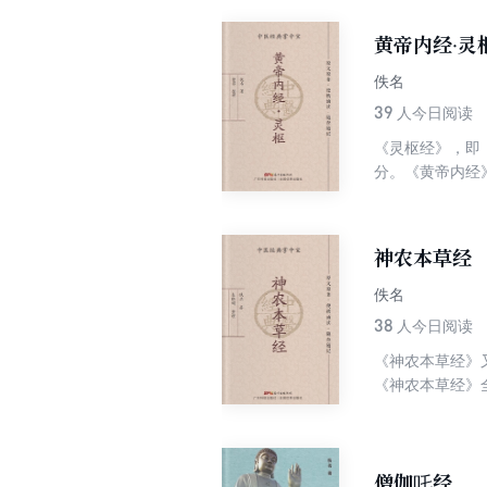
黄帝内经·灵
佚名
39
人今日阅读
《灵枢经》，即
分。《黄帝内经
一篇。南宋史崧
因、病机、病证
神农本草经
佚名
38
人今日阅读
《神农本草经》
《神农本草经》
种，为臣；卷三
集、尚志钧辑校
阅、查找。
僧伽吒经