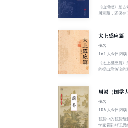
《山海经》是古
川宝藏，还保存
卫生学等多个领
太上感应篇
佚名
161
人今日阅读
《太上感应篇》
的提出承负论的
家，必有余殃。
周易（国学
佚名
106
人今日阅读
智慧中的智慧预
学家看到辩证思