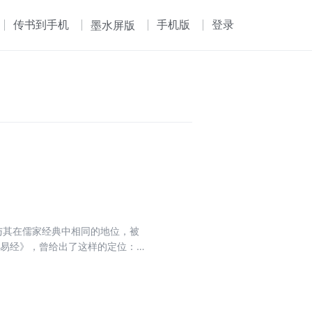
传书到手机
手机版
登录
墨水屏版
与其在儒家经典中相同的地位，被
《易经》，曾给出了这样的定位：
。”可算是对《易经》全面而重要
够产生它那样的重要影响。