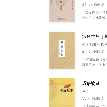
67
人今日阅读
《黄帝内经》则
经》之组成部分
学说”“经络学说
生物、心理、社
而为《黄帝内经
穷通宝鉴（
相应之学说；不
学为主而又望闻
佚名 馀春台 徐
治则；对咳、疟
60
人今日阅读
释，其时第七卷
《穷通宝鉴（套
衰旺喜忌，为命
传。其独特的论
是研究者来说，
成语故事
佚名
53
人今日阅读
《成语故事》本