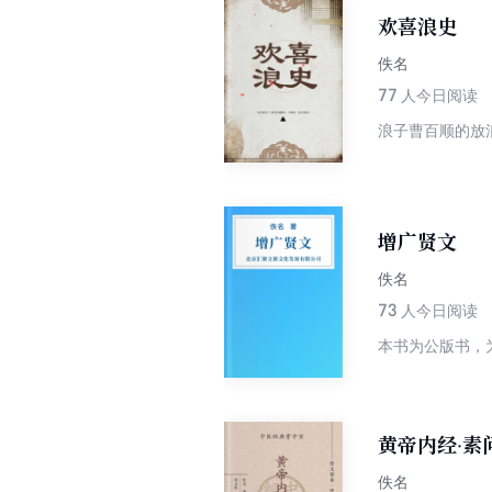
欢喜浪史
佚名
77
人今日阅读
浪子曹百顺的放
增广贤文
佚名
73
人今日阅读
本书为公版书，
黄帝内经·素
佚名