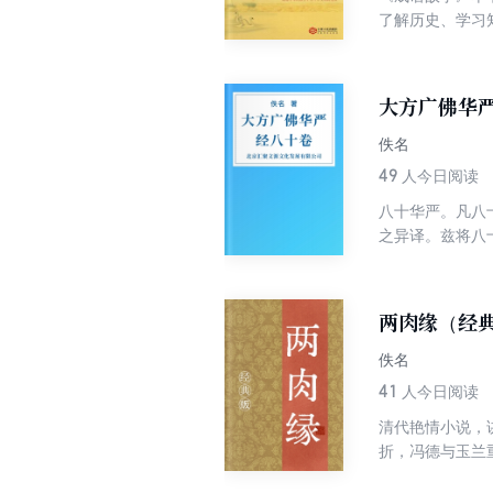
了解历史、学习
大方广佛华
佚名
49
人今日阅读
八十华严。凡八
之异译。兹将八
自唐武则天证圣
第二译。新译之
之西藏译本，总
两肉缘（经
藏本之别译有第
卷（慧苑）、华
佚名
等。
41
人今日阅读
清代艳情小说，
折，冯德与玉兰