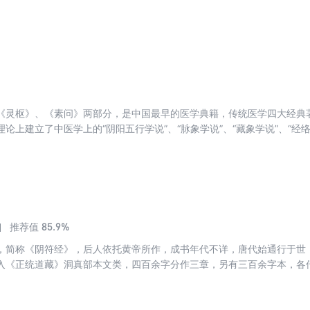
可将其视为为人处世、提高修养的不二法宝。本书将《周易》的六十四卦
原文、译文、启示，每卦之后附有中外著名事例，以期抛砖引玉之效。《
国传统思想文化中的重要地位，已为世所公认。《周易》被称为六经之首
《灵枢》、《素问》两部分，是中国最早的医学典籍，传统医学四大经典
论上建立了中医学上的“阴阳五行学说”、“脉象学说”、“藏象学说”、“经络学
”、“论治”及“养生学”、“运气学”等学说，从整体观上来论述医学，呈现了
学者考证，认为今本中的黄老道家痕迹是隋唐时期的道士王冰窜入 ）。 
大量的临床实践以及简单的解剖学知识。
85.9%
推荐值
，简称《阴符经》，后人依托黄帝所作，成书年代不详，唐代始通行于世
入《正统道藏》洞真部本文类，四百余字分作三章，另有三百余字本，各
经》历代注家解经要旨不一，或以为兵家权谋之书，或解以道家之言，宋
释之。作为道教的一部重要道经，《阴符经》迄清代已逾百家注解，其重