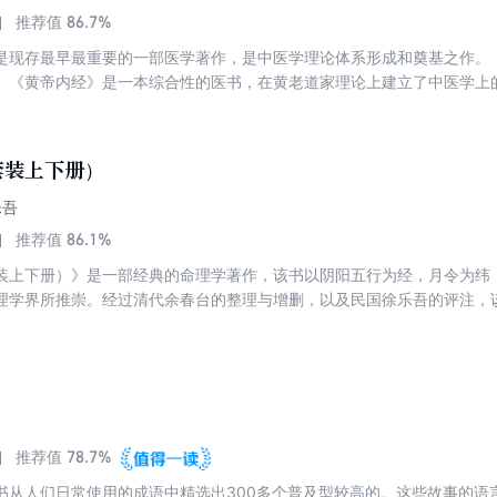
86.7%
推荐值
是现存最早最重要的一部医学著作，是中医学理论体系形成和奠基之作。
。《黄帝内经》是一本综合性的医书，在黄老道家理论上建立了中医学上的“
”“病因学说”“病机学说”“病症”“诊法”“论治”及“养生学”“运气学”等学说
会“整体医学模式”。《素问》，医经著作，9卷，81篇。与《黄帝内经灵枢
》。具有比较完整之理论体系，内容广博而深奥，为中医理论之渊薮。举
套装上下册）
治已病治未病之预防思想；阴阳五行及气运对中医理论之指导；脏象学说
问切全面论述之诊断；针砭灸摩、汤液醪醴之运用；治病求本统领下之标
乐吾
、痹、风、厥、痿及热病、奇病等具体疾病之认识等等均有较详之论述。
86.1%
推荐值
已亡佚。唐王冰得先师张公秘本，补其所亡，广为次注，扩为24卷，因而
装上下册）》是一部经典的命理学著作，该书以阴阳五行为经，月令为纬
理学界所推崇。经过清代余春台的整理与增删，以及民国徐乐吾的评注，
命方法和丰富的命例分析，使得该书在命理学界拥有相当高的地位和影响
《穷通宝鉴》都是一部不可多得的宝贵资料。
78.7%
推荐值
书从人们日常使用的成语中精选出300多个普及型较高的。这些故事的语