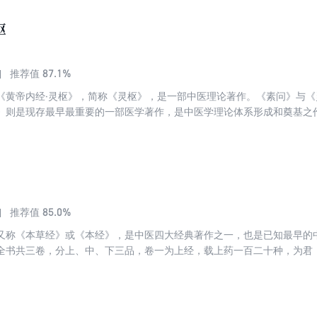
枢
87.1%
推荐值
《黄帝内经·灵枢》，简称《灵枢》，是一部中医理论著作。《素问》与
》则是现存最早最重要的一部医学著作，是中医学理论体系形成和奠基之
将其改编为二十四卷本，成为了现存最早和唯一行世的《灵枢》版本。《
、诊法等内容。《灵枢经》还重点阐述了经络腧穴，针具、刺法及治疗原
85.0%
推荐值
又称《本草经》或《本经》，是中医四大经典著作之一，也是已知最早的
全书共三卷，分上、中、下三品，卷一为上经，载上药一百二十种，为君
为下经，载下药一百二十五种，为左使。本书以清·孙星衍、孙冯翼辑《神
《名医别录》、柳长华、吴少祯主编《神农本草经》等为参考，仅留本经