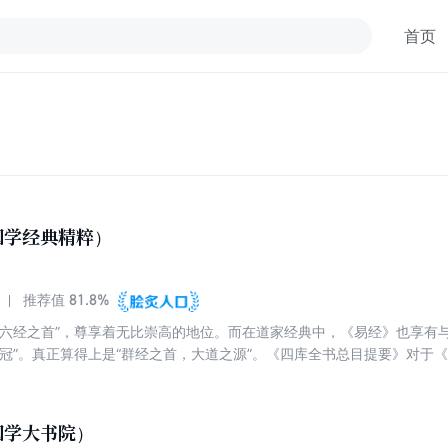
首页
国学经典精粹）
81.8%
推荐值
“六经之首”，尊享着无比崇高的地位。而在道家经典中，《易经》也享有
之冠”。真正算得上是“群经之首，大道之源”。《四库全书总目提要》对于
及天文、地理、乐律、兵法、韵学、算数，以逮方外之炉火皆可援易以为说
论从其影响的广度和深度上讲，都是世所罕见的，也从来没有一部著作能
国学大书院）