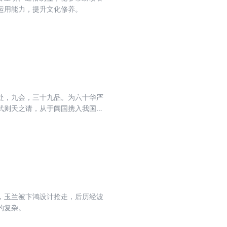
运用能力，提升文化修养。
处，九会，三十九品。为六十华严
武则天之请，从于阗国携入我国，
圣历二年（699）十月功毕，此即
之主经即此八十华严。此外，本经
当于本经第三十九入法界品。又西
于本经之注疏，有略疏刊定记十五
庵）、华严经纲要八十卷（德清）
，玉兰被卞鸿设计抢走，后历经波
的复杂。