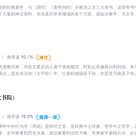
老的经典著作，与《易经》《黄帝内经》并称为上古三大奇书。这部奇书
了大量的神话资料，并涉及到学术领域的各个方面，诸如宗教学、天文学
域，可谓是包罗万象。
90.1%
推荐值
为道教经典，内容主要是劝人遵守道德规范，时刻止恶修善自利利他。本
观点，是在东汉的《太平经》中。行善积德福庇子孙，作恶受罚殃及子孙
大书院）
78.0%
推荐值
测学中的行为学《周易》是群经之首，是经典中之经典，哲学中之哲学，
维，史学家看到历史兴衰，政治家看到治世方略，军事家可参悟兵法，企