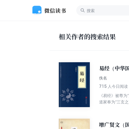
相关作者的搜索结果
易经（中华
佚名
715
人今日阅读
《易经》被尊为
道家奉为“三玄
“易道广大，旁
的评价，甚至无
增广贤文（