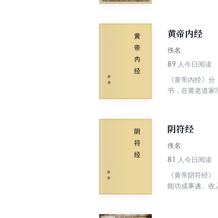
样，芸芸众生也
一体，各节皆有
化体系，它在中
黄帝内经
佚名
89
人今日阅读
《黄帝内经》分
书，在黄老道家理
“病症”、“诊法
式”（另据现代
象的长期观察、
阴符经
佚名
81
人今日阅读
《黄帝阴符经》
能功成事遂。收
者皆有。《阴符
以儒家性理之说
经》