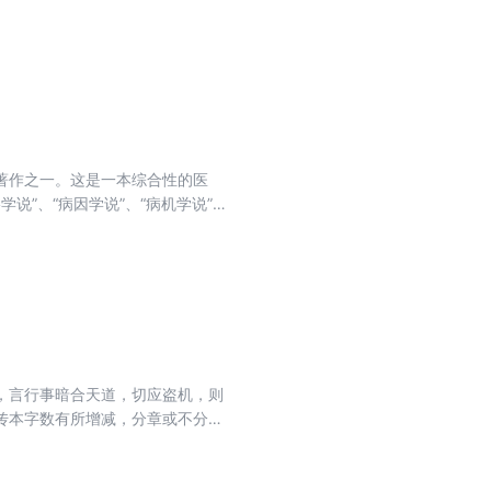
分别予以详细解读，每卦独立自成
周易》一书作为中国早熟的思想文
，就是一种证明。
著作之一。这是一本综合性的医
说”、“病因学说”、“病机学说”、
自然、生物、心理、社会“整体医学模
其基本素材来源于中国古人对生命现
，言行事暗合天道，切应盗机，则
传本字数有所增减，分章或不分章
元道士多以内丹功法注经，文人则
要性不下于《道德经》和《南华真