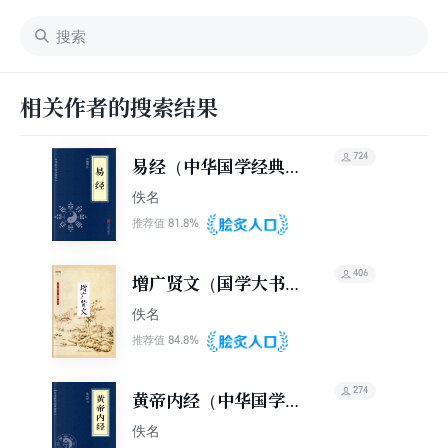
相关作者的搜索结果
724
易经（中华国学经典精
粹）
佚名
81.8%
推荐值
406
增广贤文（国学大书
院）
佚名
84.8%
推荐值
274
黄帝内经（中华国学经
典精粹）
佚名