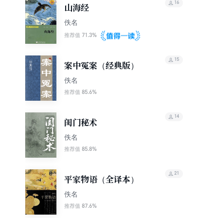
16
山海经
佚名
71.3%
推荐值
15
案中冤案（经典版）
佚名
85.6%
推荐值
14
闺门秘术
佚名
85.8%
推荐值
21
平家物语（全译本）
佚名
87.6%
推荐值