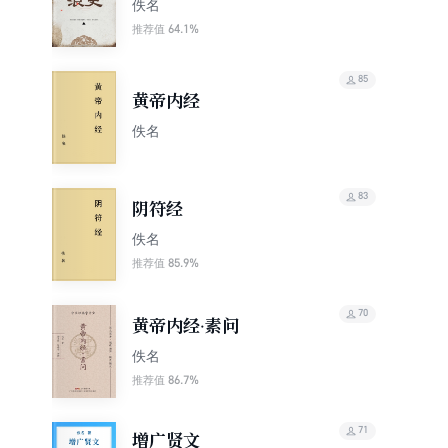
佚名
64.1%
推荐值
85
黄帝内经
佚名
83
阴符经
佚名
85.9%
推荐值
70
黄帝内经·素问
佚名
86.7%
推荐值
71
增广贤文