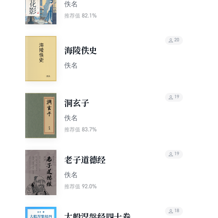
佚名
82.1%
推荐值
20
海陵佚史
佚名
19
洞玄子
佚名
83.7%
推荐值
19
老子道德经
佚名
92.0%
推荐值
18
大般涅槃经四十卷