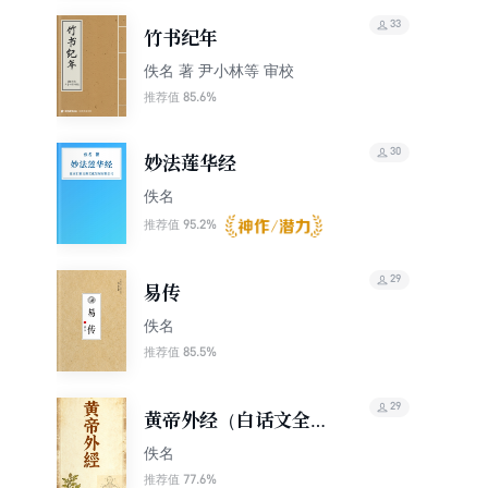
33
竹书纪年
佚名 著 尹小林等 审校
85.6%
推荐值
30
妙法莲华经
佚名
95.2%
推荐值
29
易传
佚名
85.5%
推荐值
29
黄帝外经（白话文全译
本）
佚名
77.6%
推荐值