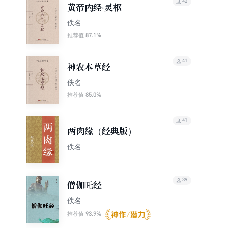
42
黄帝内经·灵枢
佚名
87.1%
推荐值
41
神农本草经
佚名
85.0%
推荐值
41
两肉缘（经典版）
佚名
39
僧伽吒经
佚名
93.9%
推荐值