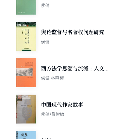
侯健
舆论监督与名誉权问题研究
侯健
西方法学思潮与流派：人文主
义法学思潮
侯健 林燕梅
中国现代作家故事
侯健/吕智敏