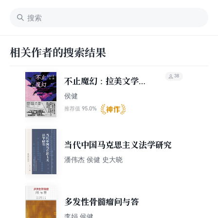
相关作者的搜索结果
38
不止魔幻：拉美文学第
一课
侯健
95.0%
推荐值
当代中国马克思主义法学研究
潘伟杰 侯健 史大晓
多发性骨髓瘤问与答
李娟 侯健