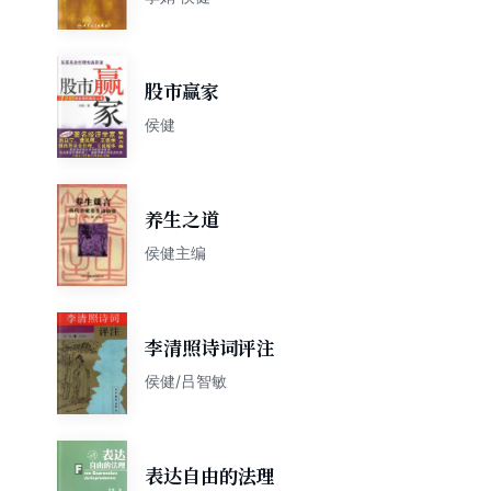
股市赢家
侯健
养生之道
侯健主编
李清照诗词评注
侯健/吕智敏
表达自由的法理