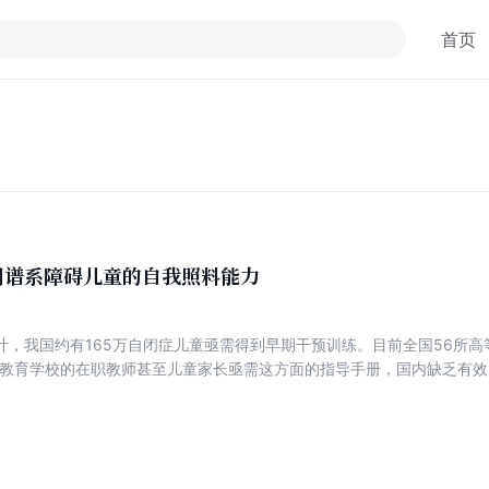
首页
闭谱系障碍儿童的自我照料能力
计，我国约有165万自闭症儿童亟需得到早期干预训练。目前全国56所
特殊教育学校的在职教师甚至儿童家长亟需这方面的指导手册，国内缺乏有
相关书籍，特别是具有可操作性的参考资料。本套丛书正是顺应这一形势