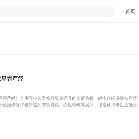
首页
境界智严经
界智严经》是佛教中关乎修行境界提升的关键典籍。经中详细讲述如何凭
此经围绕修行者所需的智慧资粮、心境锤炼等展开，指引修行者以正确方
，圆满菩提。