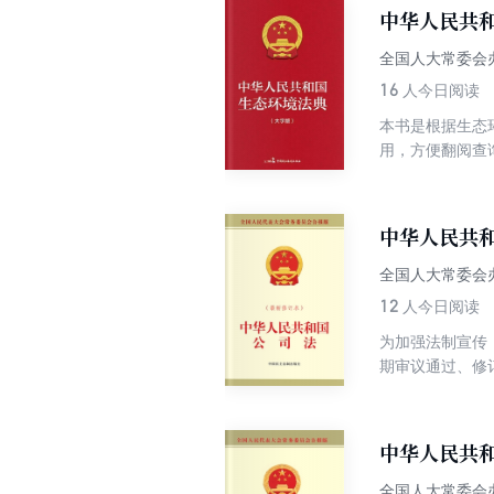
中华人民共
全国人大常委会
16
人今日阅读
本书是根据生态
用，方便翻阅查
议，三次审议稿
领导；二是建立
环境要素保护要
中华人民共
执法困境，赋予
健全生态文明制
全国人大常委会
12
人今日阅读
为加强法制宣传
期审议通过、修
法力度较大，修
资公司特别规定
责任，加强公司
中华人民共
全国人大常委会