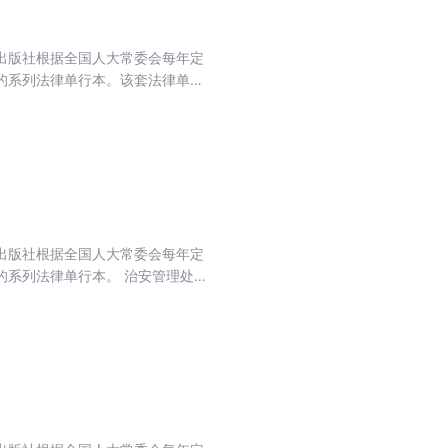
出版社根据全国人大常委会每年定
的系列法律单行本。该套法律单行
本格式规范合理，多年来受到了社
的监督，建设高素质的公务员队
出版社根据全国人大常委会每年定
单行本。 治安管理处罚
来的首次“大修”。本次修订立足
围，并增加相应的处罚措施，同时
范执法、尊重人权。另外还与新修
处罚程序的健全和完善让执法人员
益得到充分保障，防止不当执法和