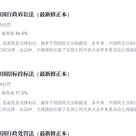
权利义务、交往交流交融、共同团结奋斗和共同繁荣发展的制度机制，明
在促进民族团结进步中的职责与法律责任，为新时代民族工作提供根本法
和国行政诉讼法（最新修正本）
法律。
办公厅
86.0%
推荐值
，迅速普及法律知识，服务于我国民主法制建设，多年来，中国民主法制
订的法律，全品种、大规模的出版了全国人民代表大会常务委员会公报版
》是为保证人民法院正确、及时审理行政案件，保护公民、法人和其他组
职权，根据宪法制定的法律。
和国招标投标法（最新修正本）
办公厅
91.2%
推荐值
，迅速普及法律知识，服务于我国民主法制建设，多年来，中国民主法制
订的法律，全品种、大规模的出版了全国人民代表大会常务委员会公报版
和国行政处罚法（最新修正本）