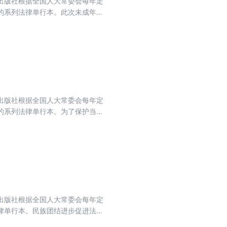
出版社根据全国人大常委会每年定
的系列法律单行本。此次未成年人
主立法、依法立法的基本要求，以
。完善后的未成年人保护法将加大
出版社根据全国人大常委会每年定
的系列法律单行本。为了保护当事
，根据宪法，制定本法。旨在确认
，维护社会秩序、经济秩序，保障
出版社根据全国人大常委会每年定
律单行本。民族团结进步促进法二
和实践成果上升为国家意志，系统