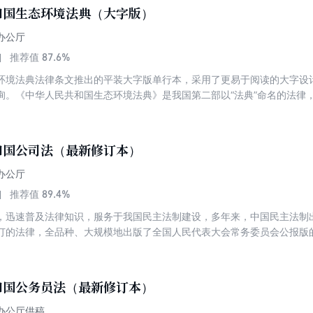
和国生态环境法典（大字版）
办公厅
87.6%
推荐值
环境法典法律条文推出的平装大字版单行本，采用了更易于阅读的大字设
询。《中华人民共和国生态环境法典》是我国第二部以“法典”命名的法律，
共5编1242条。主要亮点包括：一是明确生态环境保护基本原则和监督
覆盖全域的生态环境分区管控制度，划定生态保护红线；三是完善污染防
求；四是创新绿色低碳发展制度，专章规定循环经济发展、能源节约与碳
和国公司法（最新修订本）
县级生态环境分局独立执法权；六是严厉打击环境监测数据弄虚作假等行
度体系的重大举措，对于以法治方式推进人与自然和谐共生的现代化具有
办公厅
89.4%
推荐值
，迅速普及法律知识，服务于我国民主法制建设，多年来，中国民主法制
订的法律，全品种、大规模地出版了全国人民代表大会常务委员会公报版
订草案在现行公司法基础上，实质新增和修改70条左右。主要包括：坚持
，完善公司设立、退出制度，优化公司组织机构设置，完善公司资本制度
社会责任等方面。
和国公务员法（最新修订本）
办公厅供稿