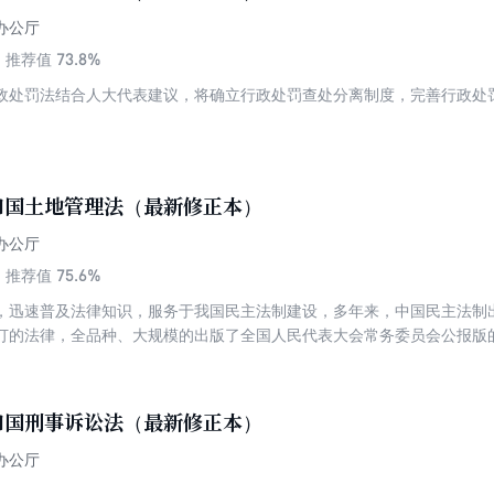
办公厅
73.8%
推荐值
政处罚法结合人大代表建议，将确立行政处罚查处分离制度，完善行政处
和国土地管理法（最新修正本）
办公厅
75.6%
推荐值
，迅速普及法律知识，服务于我国民主法制建设，多年来，中国民主法制
订的法律，全品种、大规模的出版了全国人民代表大会常务委员会公报版
机关即全国人民代表大会常务委员会的权威审定，法条内容准确无误，文
与好评。《中华人民共和国土地管理法》修正的目的是加强土地管理，维
合理利用土地，节约集约和合理利用土地，切实保护耕地，促进社会经济
和国刑事诉讼法（最新修正本）
营性建设用地入市、宅基地制度以及其他修改四个方面更好地规范土地管
办公厅