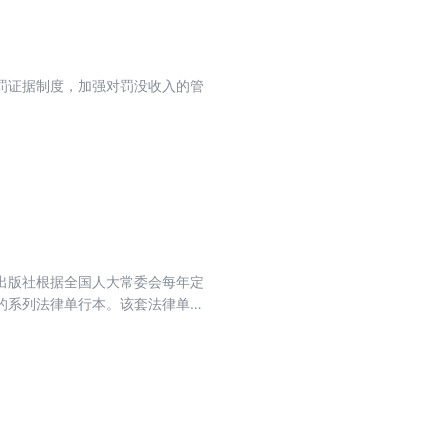
罚证据制度，加强对罚没收入的管
出版社根据全国人大常委会每年定
的系列法律单行本。该套法律单行
本格式规范合理，多年来受到了社
护土地的社会主义公有制，保护、
的可持续发展。此次修正主要从土
理制度。