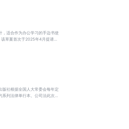
计，适合作为办公学习的手边书使
该草案首次于2025年4月提请审
管理体制，强化党对生态文明建设的
治体系，细化大气、水、土壤等各
达峰碳中和等内容；五是解决基层
为，完善法律责任体系。本法典是
深远意义。
出版社根据全国人大常委会每年定
的系列法律单行本。公司法此次修
党对国有企业的领导，完善国家出
，强化控股股东和经营管理人员的