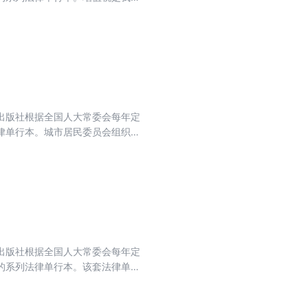
税法共6章38条，总体上是按照税
策规定上升为法律。同时，增值税
了留抵退税制度。
出版社根据全国人大常委会每年定
律单行本。城市居民委员会组织法
大，城市面貌日新月异，有必要认真
的实践经验，对现行法进行全面修
了引导居民践行社会主义核心价值
出版社根据全国人大常委会每年定
的系列法律单行本。该套法律单行
本格式规范合理，多年来受到了社
护投资者的合法权益，维护社会经