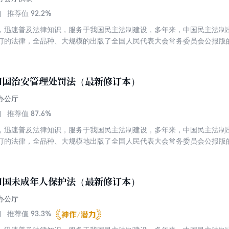
92.2%
推荐值
，迅速普及法律知识，服务于我国民主法制建设，多年来，中国民主法制
订的法律，全品种、大规模的出版了全国人民代表大会常务委员会公报版
机关即全国人民代表大会常务委员会的权威审定，法条内容准确无误，文
与好评。为了规范公务员的管理，保障公务员的合法权益，加强对公务员
政，提高工作效能，根据宪法，制定本法。
和国治安管理处罚法（最新修订本）
办公厅
87.6%
推荐值
，迅速普及法律知识，服务于我国民主法制建设，多年来，中国民主法制
的法律，全品种、大规模地出版了全国人民代表大会常务委员会公报版的系列法律
会治安、保障公民人身财产安全的法律，这是治安管理处罚法实施17年后迎
盾纠纷、维护社会治安秩序，将新出现的影响社会治安的行为纳入管理范
的保护，对涉及损害未成年人权益的行为，明确规定从重处罚，进一步规
和国未成年人保护法（最新修订本）
等其他法律衔接协调，进一步合理设定处罚措施和幅度，优化处罚程序。
指南，既能增强执法活动的透明度和公信力，也能确保被处罚人的合法权
办公厅
。
93.3%
推荐值