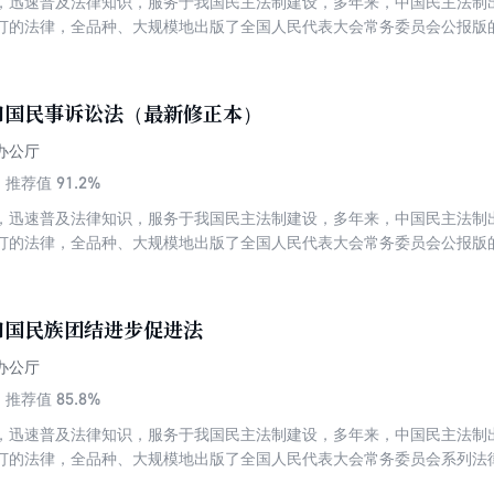
，迅速普及法律知识，服务于我国民主法制建设，多年来，中国民主法制
订的法律，全品种、大规模地出版了全国人民代表大会常务委员会公报版
足于当前未成年人保护存在的薄弱环节和现实问题，体现了科学立法、民
法理念。不仅涉及原则性规定，对未成年人保护的责任归属亦有清晰界定
在未成年人的身心健康、合法权益方面也将更加突出其保护功能。
和国民事诉讼法（最新修正本）
办公厅
91.2%
推荐值
，迅速普及法律知识，服务于我国民主法制建设，多年来，中国民主法制
订的法律，全品种、大规模地出版了全国人民代表大会常务委员会公报版
，保证人民法院查明事实，分清是非，正确适用法律，及时审理民事案件
系，制裁民事违法行为，保护当事人的合法权益，教育公民自觉遵守法律
业顺利进行。
和国民族团结进步促进法
办公厅
85.8%
推荐值
，迅速普及法律知识，服务于我国民主法制建设，多年来，中国民主法制
订的法律，全品种、大规模地出版了全国人民代表大会常务委员会系列法
条，以铸牢中华民族共同体意识为主线，将党在民族工作中形成的重大理论