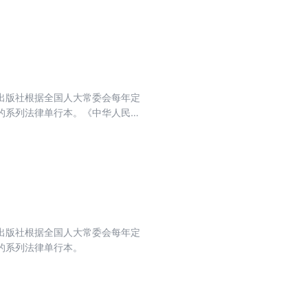
确国家机关、社会组织、基层群众
治遵循，是全面推进中华民族共同
出版社根据全国人大常委会每年定
的系列法律单行本。《中华人民共
织的合法权益，维护和监督行政机
出版社根据全国人大常委会每年定
的系列法律单行本。