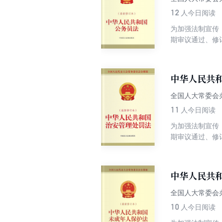
12
人今日阅读
为加强法制宣传
期审议通过、修
本经过最高立法
会各界广泛关注
伍，促进勤政廉
中华人民共
全国人大常委会
11
人今日阅读
为加强法制宣传
期审议通过、修订
法是一部维护社
及时有效化解矛
加强对未成年人
中华人民共
订的行政处罚法
有了明确的操作
全国人大常委会
冤假错案的发生
10
人今日阅读