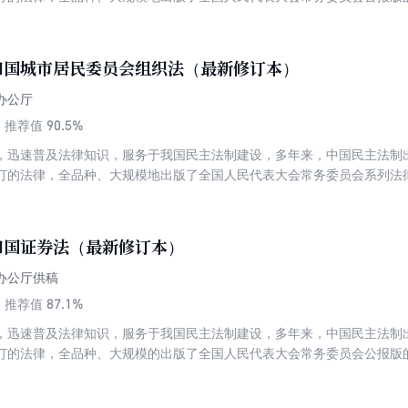
入占全国税收收入的比重约为40%，纳税人几乎覆盖所有市场主体。增值
保持现行税制框架和税负水平基本不变，将《增值税暂行条例》和有关政
来留抵退税改革成果，在增值税暂行条例相关规定的基础上，进一步完善
和国城市居民委员会组织法（最新修订本）
办公厅
90.5%
推荐值
，迅速普及法律知识，服务于我国民主法制建设，多年来，中国民主法制
订的法律，全品种、大规模地出版了全国人民代表大会常务委员会系列法
，我国经历了历史上规模最大、速度最快的城镇化进程，城市规模不断扩
员会组织法实施以来，特别是党的十八大以来，基层治理和基层群众自治
案共7章50条，此次修法的一大亮点，是完善了居委会的职责任务，增加
和国证券法（最新修订本）
立业主大会等内容，有利于更好地满足居民要求、提升社区治理水平。
办公厅供稿
87.1%
推荐值
，迅速普及法律知识，服务于我国民主法制建设，多年来，中国民主法制
订的法律，全品种、大规模的出版了全国人民代表大会常务委员会公报版
机关即全国人民代表大会常务委员会的权威审定，法条内容准确无误，文
与好评。《中华人民共和国证券法》是为了规范证券发行和交易行为，保