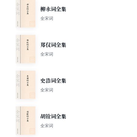
柳永词全集
全宋词
郑仅词全集
全宋词
史浩词全集
全宋词
胡铨词全集
全宋词