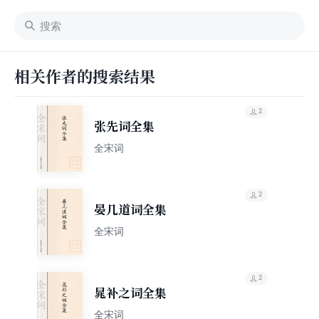
相关作者的搜索结果
2
张先词全集
全宋词
2
晏几道词全集
全宋词
2
晁补之词全集
全宋词