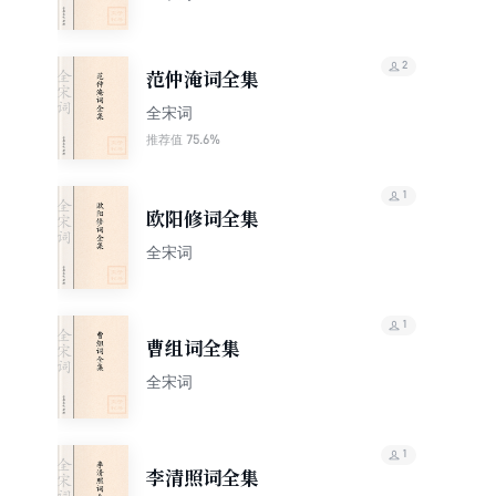
2
范仲淹词全集
全宋词
75.6%
推荐值
1
欧阳修词全集
全宋词
1
曹组词全集
全宋词
1
李清照词全集