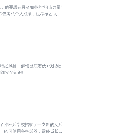
，他要想在强者如林的“狙击力量”
，不仅考核个人成绩，也考核团队成
自我，取得好成绩呢？
核特战风格，解锁卧底潜伏+极限救
诈安全知识!
述了特种兵学校招收了一支新的女兵
识，练习使用各种武器，最终成长为