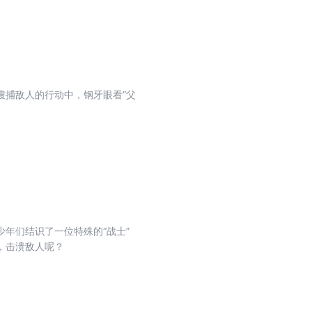
身边的间谍。
搜捕敌人的行动中，钢牙眼看“父
年们结识了一位特殊的“战士”
，击溃敌人呢？