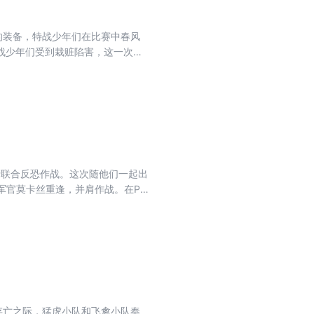
的装备，特战少年们在比赛中春风
战少年们受到栽赃陷害，这一次他
行联合反恐作战。这次随他们一起出
军官莫卡丝重逢，并肩作战。在P
奸计。浴血奋战之后，队员们终于
起消失了……
存亡之际，猛虎小队和飞禽小队奉