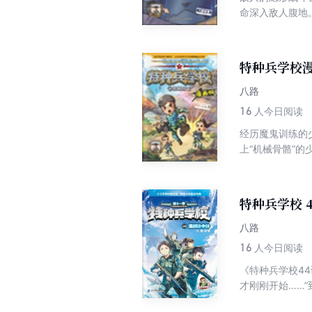
命深入敌人腹地
特种兵学校
八路
16
人今日阅读
经历魔鬼训练的
上“机械骨骼”
特种兵学校 
八路
16
人今日阅读
《特种兵学校4
才刚刚开始……
信号。队员们决