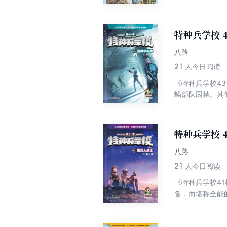
巾帼不让须眉的
特种兵学校 
八路
21
人今日阅读
《特种兵学校4
蝎部队囚禁。其
南虎换回被俘的
划。行动失败，
虎的行动展开了
特种兵学校 
八路
21
人今日阅读
《特种兵学校4
备，而堪称全能
001打成一片
包，和土豆一起