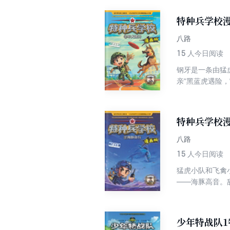
跷，仿佛他们的
特种兵学校
八路
15
人今日阅读
钢牙是一条由猛
亲”黑蓝虎遇险
特种兵学校漫
八路
15
人今日阅读
猛虎小队和飞禽
——海豚高音。
少年特战队