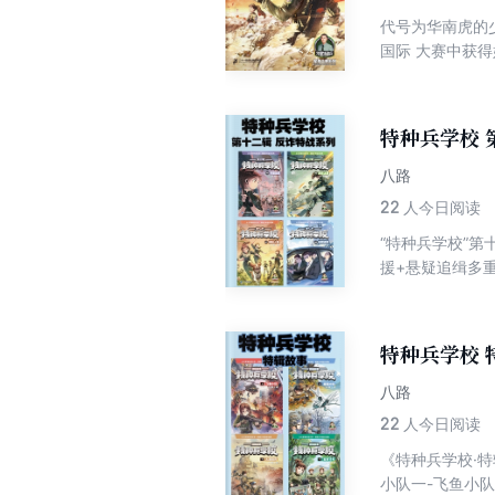
代号为华南虎的
国际 大赛中获
绩。并且，狙击
特种兵学校 
八路
22
人今日阅读
“特种兵学校”
援+悬疑追缉多
特种兵学校 
八路
22
人今日阅读
《特种兵学校·
小队一-飞鱼小