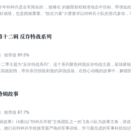
少年特种兵是全军闻名的 ，能够在 的极限射程精准地击中目标。即便如此
得好成绩，也是困难重重。“狙击力量”大赛要求以特种兵小队的形式参加
项目的设计全部贴近甚至高于实战。特种兵学校参赛的四个小队能否挑战
第十二辑 反诈特战系列
89.5%
推荐值
第十二季主题为“反诈特战系列”。这个系列聚焦跨国反诈特战主题，延续硬
重高能剧情，带你亲历惊险刺激的异国战场，在惊心动魄的故事中，解锁防
特辑故事
87.7%
推荐值
特辑故事》(4册)以“特种兵学校”主角团队之一的飞鱼小队为故事主角，讲
队。她们在特种兵学校接受最严格的军事训练，学习最先进的军事科技知