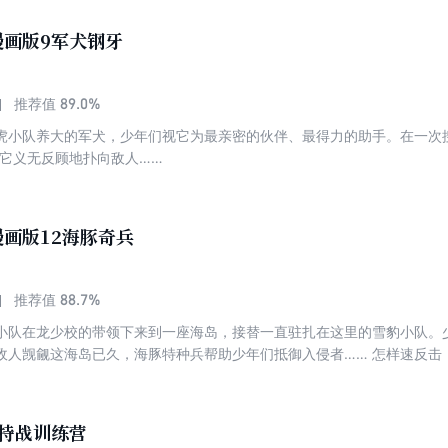
一举一动都被敌人清晰地监视着。队员们决定将计就计，揪出潜伏在他们
漫画版9军犬钢牙
89.0%
推荐值
虎小队养大的军犬，少年们视它为最亲密的伙伴、最得力的助手。在一次
，它义无反顾地扑向敌人……
画版12海豚奇兵
88.7%
推荐值
小队在龙少校的带领下来到一座海岛，接替一直驻扎在这里的雪豹小队。少
敌人觊觎这海岛已久，海豚特种兵帮助少年们抵御入侵者…… 怎样速反击
1特战训练营