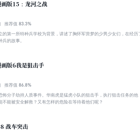
画版15：龙河之战
83.3%
推荐值
立的第一所特种兵学校为背景，讲述了胸怀军营梦的少男少女们，在经历
种兵的故事。
漫画版6我是狙击手
86.8%
推荐值
恐怖分子劫持人质事件。华南虎是猛虎小队的狙击手，执行狙击任务的他
能不能被安全解救？又有怎样的危险在等待着他们呢？
38 战车突击