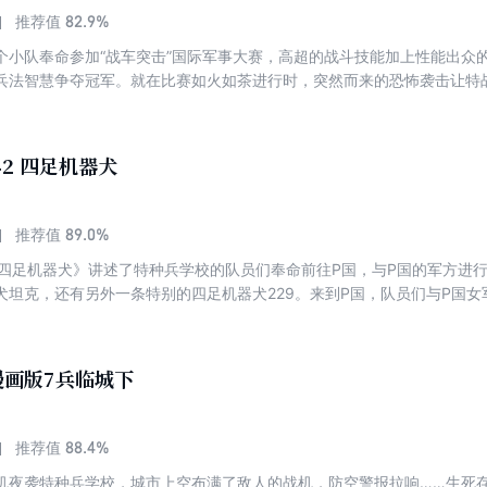
82.9%
推荐值
个小队奉命参加“战车突击”国际军事大赛，高超的战斗技能加上性能出众
兵法智慧争夺冠军。就在比赛如火如茶进行时，突然而来的恐怖袭击让特
危机…
42 四足机器犬
89.0%
推荐值
2四足机器犬》讲述了特种兵学校的队员们奉命前往P国，与P国的军方进
犬坦克，还有另外一条特别的四足机器犬229。来到P国，队员们与P国女
，他们悄悄潜入毒蝎部队的据点——乌拉姆拉镇，却没有想到中了敌人的
分子节节败退。然而，追踪恐怖分子头目的华南虎却和恐怖分子的头目一
漫画版7兵临城下
88.4%
推荐值
机夜袭特种兵学校，城市上空布满了敌人的战机，防空警报拉响……生死