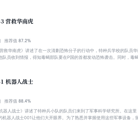
特种女兵。
43 营救华南虎
87.2%
推荐值
3营救华南虎》讲述了在一次清剿恐怖分子的行动中，特种兵学校的队员
他队员收到情报，得知毒蝎部队要在P国的首都发动恐怖袭击。同时，毒
恐怖分子。队员们分头行动，尽管做好了充分的准备，但狡猾的恐怖分子
华南虎陷入危机，关键时刻黑蓝虎利用高科技军事装备机器蜂找到了毒蝎
。
41 机器人战士
88.4%
推荐值
1机器人战士》讲述了特种兵小队的队员们来到了军事科学研究所。在这里
的机器人战士001让他们大开眼界。为了熟悉并掌握使用这些军事设备，
，并给它取了一个新名字——“土豆”。突然，张教官接到了一项追剿恐怖分
紧急出动。然而，敌人的陷阱一个接着一个，使他们一次次陷入险境。关