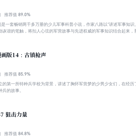
89.0%
推荐值
系列是一套畅销两千多万册的少儿军事科普小说，作家八路以“讲述军事知识
动诙谐的笔触，将扣人心弦的军营故事与先进权威的军事知识结合起来，
，让青少年读者在趣味阅读中认识到国防建设的重要性，接受爱国主义教
战系列”。这个系列将引入AI（人工智能）和谍战元素，围绕“机器人”“机器犬
年特种兵们利用先进的AI技术和军事装备进行情报收集、分析和作战，与
画版14：古镇枪声
85.9%
推荐值
立的第一所特种兵学校为背景，讲述了胸怀军营梦的少男少女们，在经历
种兵的故事。
37 狙击力量
84.8%
推荐值