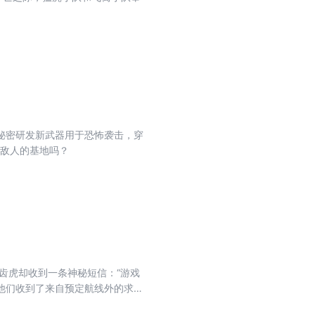
秘密研发新武器用于恐怖袭击，穿
毁敌人的基地吗？
齿虎却收到一条神秘短信：“游戏
他们收到了来自预定航线外的求救
怖组织布下的陷阱。事情越来越蹊