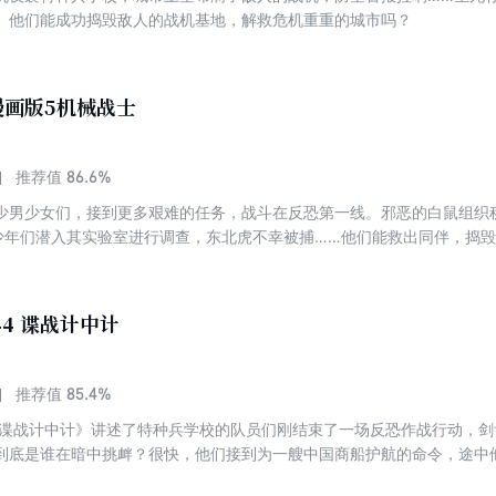
。他们能成功捣毁敌人的战机基地，解救危机重重的城市吗？
漫画版5机械战士
86.6%
推荐值
少男少女们，接到更多艰难的任务，战斗在反恐第一线。邪恶的白鼠组织
的少年们潜入其实验室进行调查，东北虎不幸被捕……他们能救出同伴，捣
44 谍战计中计
85.4%
推荐值
4谍战计中计》讲述了特种兵学校的队员们刚结束了一场反恐作战行动，剑
”到底是谁在暗中挑衅？很快，他们接到为一艘中国商船护航的命令，途中
定兵分两路，分开不久后，他们得知中国商船并未遇险，求救信号竟是恐