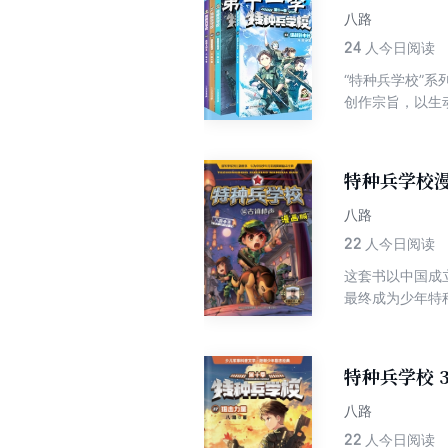
八路
24
人今日阅读
“特种兵学校”
创作宗旨，以生
特种兵少年形象
季主题为“AI谍
事装备，讲述少
特种兵学校漫
八路
22
人今日阅读
这套书以中国成
最终成为少年特
特种兵学校 
八路
22
人今日阅读