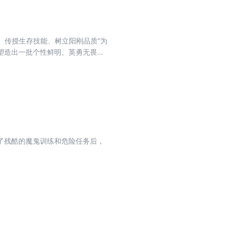
、传授生存技能、树立阳刚品质”为
塑造出一批个性鲜明、英勇无畏的
育的熏陶。 《特种兵学校》第十一
”“机器蜂”“机器蝠鲼”四种高科技军
敌方进行斗智斗勇的故事。
了残酷的魔鬼训练和危险任务后，