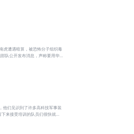
华南虎遭遇暗算，被恐怖分子组织毒
蝎部队公开发布消息，声称要用华
似乎早就识破了队员们的作战计
部队的基地。于是，一场营救华南
，他们见识到了许多高科技军事装
留下来接受培训的队员们很快就与
子的重要任务。队员们背上爬虫背
键时刻，土豆挺身而出……