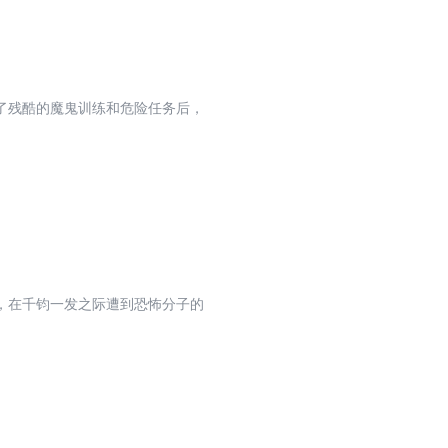
了残酷的魔鬼训练和危险任务后，
，在千钧一发之际遭到恐怖分子的