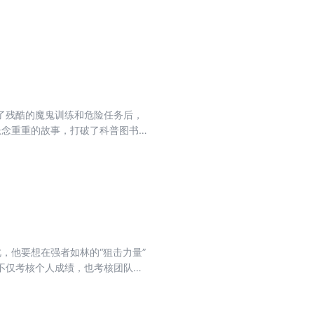
秀品质。
了残酷的魔鬼训练和危险任务后，
悬念重重的故事，打破了科普图书的
秀品质。
，他要想在强者如林的“狙击力量”
，不仅考核个人成绩，也考核团队成
自我，取得好成绩呢？