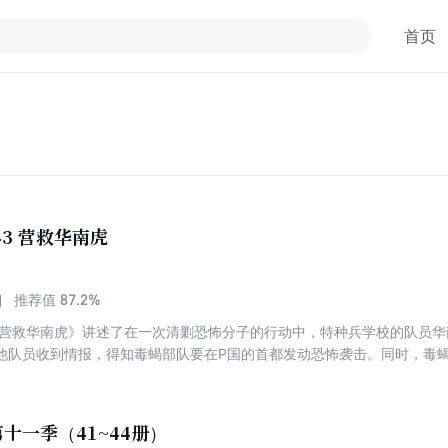
首页
43 营救华南虎
87.2%
推荐值
3营救华南虎》讲述了在一次清剿恐怖分子的行动中，特种兵学校的队员
他队员收到情报，得知毒蝎部队要在P国的首都发动恐怖袭击。同时，毒
恐怖分子。队员们分头行动，尽管做好了充分的准备，但狡猾的恐怖分子
华南虎陷入危机，关键时刻黑蓝虎利用高科技军事装备机器蜂找到了毒蝎
。
十一季（41~44册）