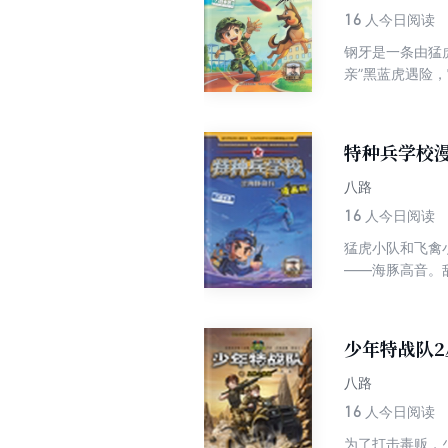
16
人今日阅读
钢牙是一条由猛
亲”黑蓝虎遇险
特种兵学校漫
八路
16
人今日阅读
猛虎小队和飞禽
——海豚高音。
少年特战队
八路
16
人今日阅读
为了打击毒贩，