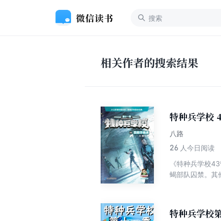
相关作者的搜索结果
特种兵学校 
八路
26
人今日阅读
《特种兵学校4
蝎部队囚禁。其
南虎换回被俘的
划。行动失败，
虎的行动展开了
特种兵学校第