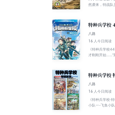
然袭来，特战队
他们一起经历了
特种兵学校 
八路
16
人今日阅读
《特种兵学校4
才刚刚开始……
信号。队员们决
跷，仿佛他们的
特种兵学校 
八路
16
人今日阅读
《特种兵学校·
小队一-飞鱼小
巾帼不让须眉的