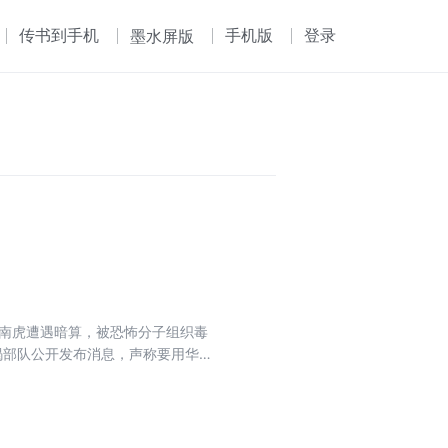
传书到手机
手机版
登录
墨水屏版
华南虎遭遇暗算，被恐怖分子组织毒
蝎部队公开发布消息，声称要用华
似乎早就识破了队员们的作战计
部队的基地。于是，一场营救华南