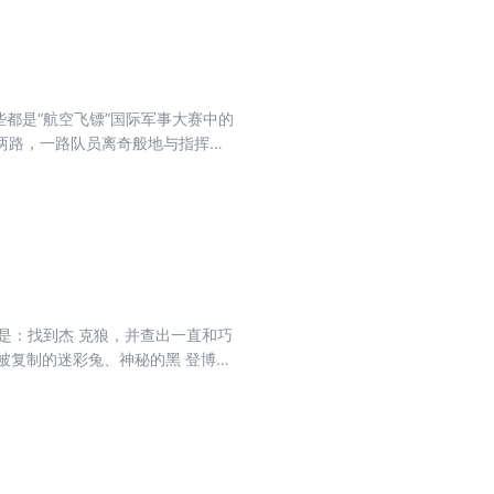
都是“航空飞镖”国际军事大赛中的
两路，一路队员离奇般地与指挥部
务是：找到杰 克狼，并查出一直和巧
被复制的迷彩兔、神秘的黑 登博士
雷虎应接不暇… …不过，他在这里