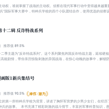
主动权，谁就掌握了战场的主动权。侦察在现代军事行动中变得越来越重
尖兵”国际军事大赛中，特种兵学校的四个小队团结合作，使用优选的侦察
情报真真假假，他们陷入了一次又一次困境……
第十二辑 反诈特战系列
89.5%
推荐值
第十二季主题为“反诈特战系列”。这个系列聚焦跨国反诈特战主题，延续硬
重高能剧情，带你亲历惊险刺激的异国战场，在惊心动魄的故事中，解锁防
漫画版1新兵集结号
90.5%
推荐值
立的第一所特种兵学校为背景，讲述了胸怀军营梦的少男少女们，在经历
种兵的故事。 本书充满了精彩刺激的战斗情节，丰富的军事科普知识，