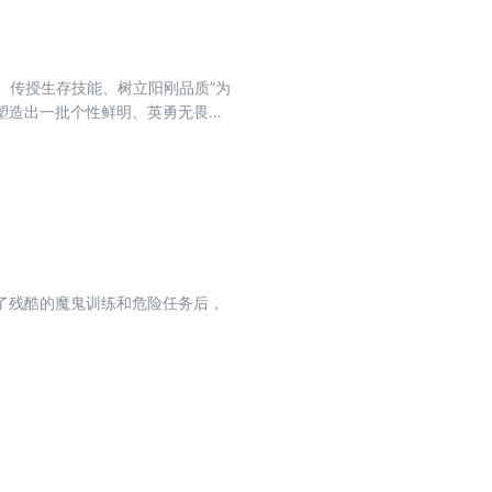
、传授生存技能、树立阳刚品质”为
塑造出一批个性鲜明、英勇无畏的
育的熏陶。 《特种兵学校》第十一
”“机器蜂”“机器蝠鲼”四种高科技军
敌方进行斗智斗勇的故事。
了残酷的魔鬼训练和危险任务后，