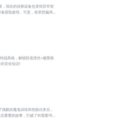
要，现在的侦察设备也变得异常智
设备获取敌情。可是，谁承想骗局
核特战风格，解锁卧底潜伏+极限救
诈安全知识!
了残酷的魔鬼训练和危险任务后，
悬念重重的故事，打破了科普图书的