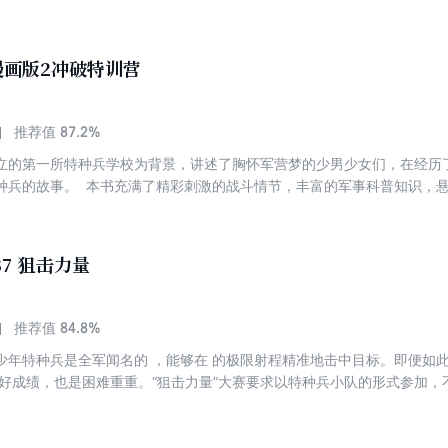
子们在阅读中掌握野外生存技能，了解国防科普知识，培养坚韧不拔的优
漫画版2冲破特训营
87.2%
推荐值
立的第一所特种兵学校为背景，讲述了胸怀军营梦的少男少女们，在经历
种兵的故事。 本书充满了精彩刺激的战斗情节，丰富的军事科普知识，
子们在阅读中掌握野外生存技能，了解国防科普知识，培养坚韧不拔的优
37 狙击力量
84.8%
推荐值
少年特种兵是全军闻名的 ，能够在 的极限射程精准地击中目标。即便如此
得好成绩，也是困难重重。“狙击力量”大赛要求以特种兵小队的形式参加
项目的设计全部贴近甚至高于实战。特种兵学校参赛的四个小队能否挑战