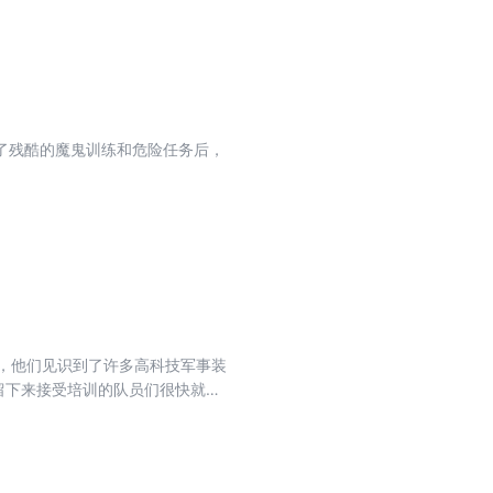
了残酷的魔鬼训练和危险任务后，
，他们见识到了许多高科技军事装
留下来接受培训的队员们很快就与
子的重要任务。队员们背上爬虫背
键时刻，土豆挺身而出……