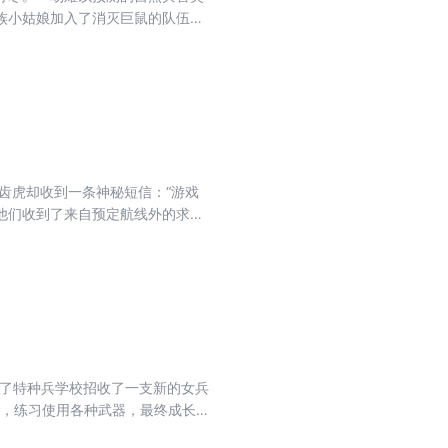
族小姑娘加入了消灭巨鼠的队伍，
齿虎却收到一条神秘短信：“游戏
他们收到了来自预定航线外的求救
怖组织布下的陷阱。事情越来越蹊
身边的间谍。
述了特种兵学校招收了一支新的女兵
识，练习使用各种武器，最终成长为