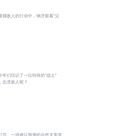
搜捕敌人的行动中，钢牙眼看“父
年们结识了一位特殊的“战士”
，击溃敌人呢？
打尽。一场难以预测的自然灾害突