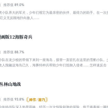
89.0%
推荐值
虎小队养大的军犬，少年们视它为最亲密的伙伴、最得力的助手。在一次
，它义无反顾地扑向敌人……
画版12海豚奇兵
88.7%
推荐值
小队在龙少校的带领下来到一座海岛，接替一直驻扎在这里的雪豹小队。少
敌人觊觎这海岛已久，海豚特种兵帮助少年们抵御入侵者…… 怎样速反击
2丛林山地战
93.8%
推荐值
少年特战队深入热带雨林，经历一次次惊险刺激的冒险，终于将毒贩一网