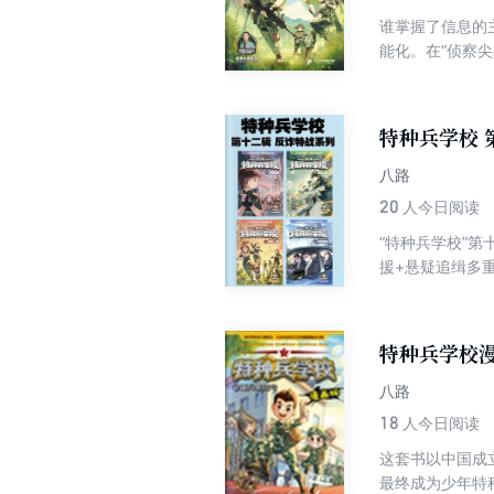
谁掌握了信息的
能化。在“侦察
一个接着一个，
特种兵学校 
八路
20
人今日阅读
“特种兵学校”
援+悬疑追缉多
特种兵学校
八路
18
人今日阅读
这套书以中国成
最终成为少年特