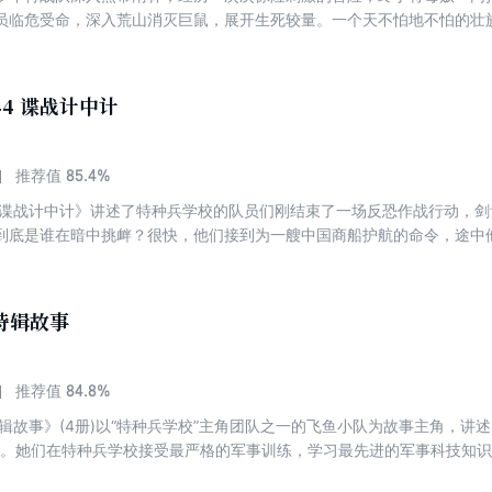
员临危受命，深入荒山消灭巨鼠，展开生死较量。一个天不怕地不怕的壮
惊心动魄的冒险行动。命悬一线的时刻，特战少年能“鼠口脱险”吗？
44 谍战计中计
85.4%
推荐值
4谍战计中计》讲述了特种兵学校的队员们刚结束了一场反恐作战行动，剑
”到底是谁在暗中挑衅？很快，他们接到为一艘中国商船护航的命令，途中
定兵分两路，分开不久后，他们得知中国商船并未遇险，求救信号竟是恐
一举一动都被敌人清晰地监视着。队员们决定将计就计，揪出潜伏在他们
特辑故事
84.8%
推荐值
特辑故事》(4册)以“特种兵学校”主角团队之一的飞鱼小队为故事主角，讲
队。她们在特种兵学校接受最严格的军事训练，学习最先进的军事科技知
特种女兵。