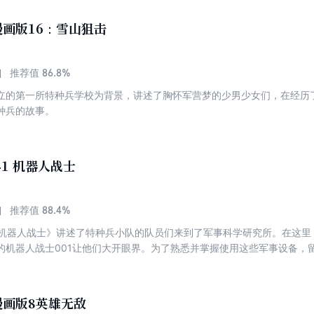
画版16：雪山狙击
86.8%
推荐值
立的第一所特种兵学校为背景，讲述了胸怀军营梦的少男少女们，在经历
种兵的故事。
41 机器人战士
88.4%
推荐值
1机器人战士》讲述了特种兵小队的队员们来到了军事科学研究所。在这里
的机器人战士001让他们大开眼界。为了熟悉并掌握使用这些军事设备，
，并给它取了一个新名字——“土豆”。突然，张教官接到了一项追剿恐怖分
紧急出动。然而，敌人的陷阱一个接着一个，使他们一次次陷入险境。关
漫画版8英雄无敌