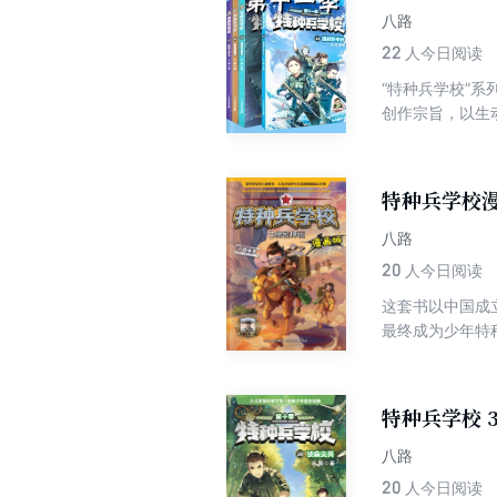
八路
22
人今日阅读
“特种兵学校”
创作宗旨，以生
特种兵少年形象
季主题为“AI谍
事装备，讲述少
特种兵学校漫
八路
20
人今日阅读
这套书以中国成
最终成为少年特
特种兵学校 
八路
20
人今日阅读