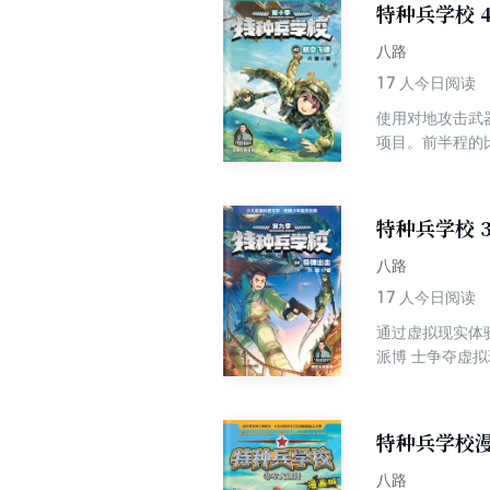
特种兵学校 
八路
17
人今日阅读
使用对地攻击武
项目。前半程的
失去了联系。接
特种兵学校 
八路
17
人今日阅读
通过虚拟现实体验
派博 士争夺虚
以及阴险狡诈的
认识了一 个新
特种兵学校
八路