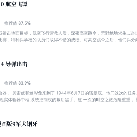
40 航空飞镖
87.5%
推荐值
器射击地面目标，低空飞行营救人质，深夜高空跳伞，荒野绝地求生…这些
比赛，特种兵学校的队员们取得不错的成绩。可高空跳伞之后，他们兵分
下来，他们遭遇了一场真正的战斗…
34 导弹出击
83.9%
推荐值
器， 贝雷虎和迷彩兔来到了 1944年6月7日的诺曼底。他们这次的任
拟现实体验器中枢 系统控制权的幕后黑手。这 一次的时空之旅危险重重， 
杰克 狼，真真假假、时好时坏的 角色，还有随之而来的各种 意外，让贝
朋友——空降兵诺兰。
漫画版9军犬钢牙