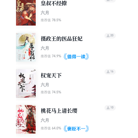
皇叔不经撩
六月
78.5%
推荐值
20
摄政王的医品狂妃
六月
74.9%
推荐值
16
权宠天下
六月
74.5%
推荐值
10
桃花马上请长缨
六月
64.0%
推荐值