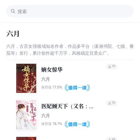
六月
六月，古言女强领域知名作者，作品多平台（潇湘书院、七猫、番
茄等）发行，累计创作超千万字，风格稳定且受众广。
79
嫡女惊华
六月
77.0%
推荐值
75
医妃倾天下（又名：权
宠天下、元后传）
六月
78.7%
推荐值
69