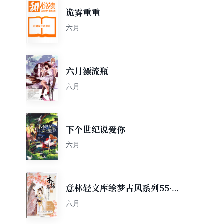
诡雾重重
六月
六月漂流瓶
六月
下个世纪说爱你
六月
意林轻文库绘梦古风系列55·
十二花信霓裳风华录木棉篇：
六月
倾世医妃2