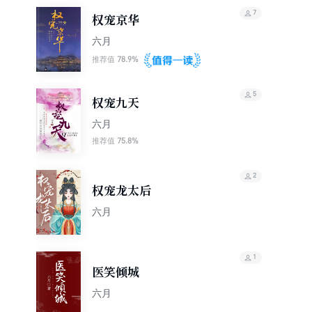
7
权宠京华
六月
78.9%
推荐值
5
权宠九天
六月
75.8%
推荐值
2
权宠龙太后
六月
1
医笑倾城
六月