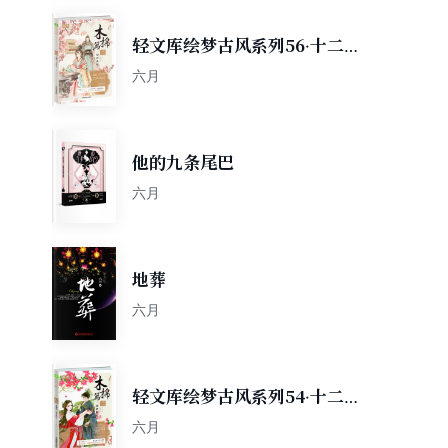
轻文库绘梦古风系列56·十二
花信霓裳风华录木棉篇：倾世
六月
医妃3
他的九条尾巴
六月
地葬
六月
轻文库绘梦古风系列54·十二
花信霓裳风华录木棉篇：倾世
六月