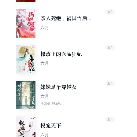
1
亲人死绝，祸国悍后重
生了
六月
1
摄政王的医品狂妃
六月
1
妹妹是个穿越女
六月
79.6%
推荐值
1
权宠天下
六月